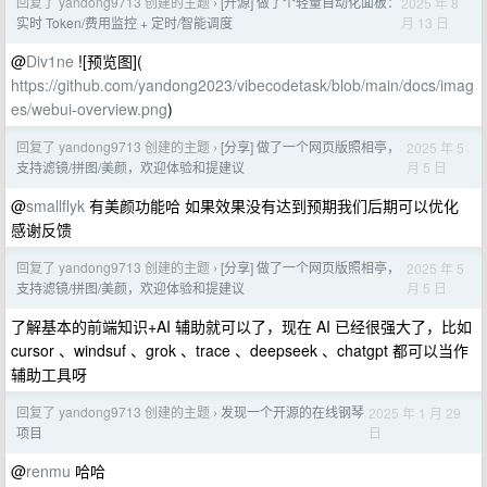
回复了 yandong9713 创建的主题
[开源] 做了个轻量自动化面板：
2025 年 8
›
月 13 日
实时 Token/费用监控 + 定时/智能调度
@
Div1ne
![预览图](
https://github.com/yandong2023/vibecodetask/blob/main/docs/imag
es/webui-overview.png
)
回复了 yandong9713 创建的主题
[分享] 做了一个网页版照相亭，
2025 年 5
›
月 5 日
支持滤镜/拼图/美颜，欢迎体验和提建议
@
smallflyk
有美颜功能哈 如果效果没有达到预期我们后期可以优化
感谢反馈
回复了 yandong9713 创建的主题
[分享] 做了一个网页版照相亭，
2025 年 5
›
月 5 日
支持滤镜/拼图/美颜，欢迎体验和提建议
了解基本的前端知识+AI 辅助就可以了，现在 AI 已经很强大了，比如
cursor 、windsuf 、grok 、trace 、deepseek 、chatgpt 都可以当作
辅助工具呀
回复了 yandong9713 创建的主题
发现一个开源的在线钢琴
2025 年 1 月 29
›
日
项目
@
renmu
哈哈