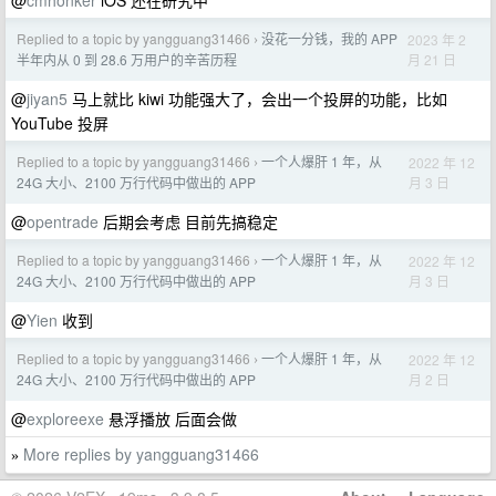
@
cmhonker
iOS 还在研究中
Replied to a topic by yangguang31466
没花一分钱，我的 APP
2023 年 2
›
月 21 日
半年内从 0 到 28.6 万用户的辛苦历程
@
jiyan5
马上就比 kiwi 功能强大了，会出一个投屏的功能，比如
YouTube 投屏
Replied to a topic by yangguang31466
一个人爆肝 1 年，从
2022 年 12
›
月 3 日
24G 大小、2100 万行代码中做出的 APP
@
opentrade
后期会考虑 目前先搞稳定
Replied to a topic by yangguang31466
一个人爆肝 1 年，从
2022 年 12
›
月 3 日
24G 大小、2100 万行代码中做出的 APP
@
Yien
收到
Replied to a topic by yangguang31466
一个人爆肝 1 年，从
2022 年 12
›
月 2 日
24G 大小、2100 万行代码中做出的 APP
@
exploreexe
悬浮播放 后面会做
More replies by yangguang31466
»