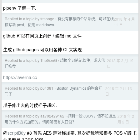
pipenv 了解一下.
Replied to a topic by frmongo
有没有推荐的个站系统，可以在线
2018 年 4 月
›
11 日
撰写新 post，使用 markdown.
github 可以在网页上创建 / 编辑 md 文件
生成 github pages 可以用各种 CI 来实现.
Replied to a topic by TheGonG
想换个记笔记软件，求大佬
2018 年 3 月 19
›
日
们推荐
https://laverna.cc
Replied to a topic by p64381
Boston Dynamics 的狗会开
2018 年 2 月 13
›
日
门了
爪子伸出去的时候样子超凶.
Replied to a topic by aa702429162
抓到一段 JSON，但不知道是
2018 年 2
›
月 2 日
用的什么方式加密的。请问解密有入口没？
@
scriptB0y
#8 首先 AES 是对称加密, 其次据我所知很多 POS 机刷卡
业务都是 3DES 加密...