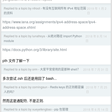
Replied to a topic by nfroot
有没有互联网所有 IPv4 地址范围
2019 年 1 月 2
›
日
的资料
https://www.iana.org/assignments/ipv4-address-space/ipv4-
address-space.xhtml
Replied to a topic by lunafreya
从绝对路径 import Python
2018 年 8 月 14
›
日
module
https://docs.python.org/3/library/site.html
pth 文件了解一下
Replied to a topic by orm
大家平常使用的是那种 shell？
2018 年 7 月 31 日
›
多次尝试 zsh 后还是用回了 bash...
Replied to a topic by corningsun
Redis keys 的正则都是骗
2018 年 7 月 25
›
日
人的吗？
然而这是通配符, 不是正则.
Replied to a topic by xueyefengbao
pip 包管理
2018 年 6 月 14 日
›