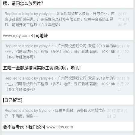
咦，请问怎么放照片？
Replied to a topic by yanlylele
如果您期望加入快速上升的企业，你
2017
›
年 8 月
应该对我们感兴趣。广州简悦信息科技有限公司，招聘平台系统工程
30 日
师、前端开发工程师（ 0-3 年经验）
www.ejoy.com
公司地址
Replied to a topic by yanlylele
[广州简悦游戏公司] 欢迎 2018 年的毕
2017 年
›
8 月 22
业生，招聘系统后台工程师 （多名）地点：珠江新城 薪酬： 10K-18K
日
（ 0-3 年经验亦可）
五险一金都是按照实际工资购买哟，哟吼！
Replied to a topic by yanlylele
[广州简悦游戏公司] 欢迎 2018 年的毕
2017 年
›
8 月 22
业生，招聘系统后台工程师 （多名）地点：珠江新城 薪酬： 10K-18K
日
（ 0-3 年经验亦可）
[自己留言]
Replied to a topic by Nyloner
应届生求职，请各位大佬帮忙点
2017 年 8 月
›
21 日
评一下简历，谢谢~~
要不要考虑下我们公司
www.ejoy.com