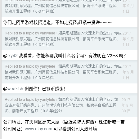
›
年 9 月
该对我们感兴趣。广州简悦信息科技有限公司，招聘平台系统工程师、
1 日
前端开发工程师（ 0-3 年经验）
你们走阿里游戏校招通道，不如走捷径,赶紧来投递~~~~~
Replied to a topic by yanlylele
如果您期望加入快速上升的企业，你应
2017
›
年 9 月
该对我们感兴趣。广州简悦信息科技有限公司，招聘平台系统工程师、
1 日
前端开发工程师（ 0-3 年经验）
@
lxy42
我看看，你能私聊我叫什么名字吗？有注明在 V2EX 吗？
Replied to a topic by yanlylele
如果您期望加入快速上升的企业，你应
2017
›
年 9 月
该对我们感兴趣。广州简悦信息科技有限公司，招聘平台系统工程师、
1 日
前端开发工程师（ 0-3 年经验）
@
weakish
谢谢你！已铜币感谢！
Replied to a topic by yanlylele
如果您期望加入快速上升的企业，你
2017
›
年 8 月
应该对我们感兴趣。广州简悦信息科技有限公司，招聘平台系统工程
30 日
师、前端开发工程师（ 0-3 年经验）
公司地址：在天河区高志大厦（靠近黄埔大道西）珠江新城一带
公司网址：
www.ejoy.com
可以看到公司大致环境