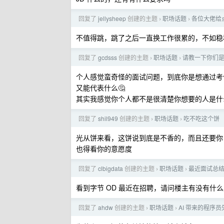
回复了
jellysheep
创建的主题
职场话题
各位大佬给点意
›
›
不值得跳，跳了之后一直换工作很累的，不如稳
回复了
gcdsss
创建的主题
职场话题
请教一下你们
›
›
个人感觉蛮奇怪的面试问题，到底你是想通过考什
又能代表什么🤔
其实我感觉你个人都不是很清楚你想要的人是什
回复了
shil949
创建的主题
职场话题
吃不吃这个饼
›
›
光从饼来看，这饼说到底是不香的，而且还要你
也得看你的意愿度
回复了
clbigdata
创建的主题
职场话题
最近面试总
›
›
看到字节 OD 最近在招聘，请问楼主有没有
回复了
ahdw
创建的主题
职场话题
AI 带来的程序
›
›