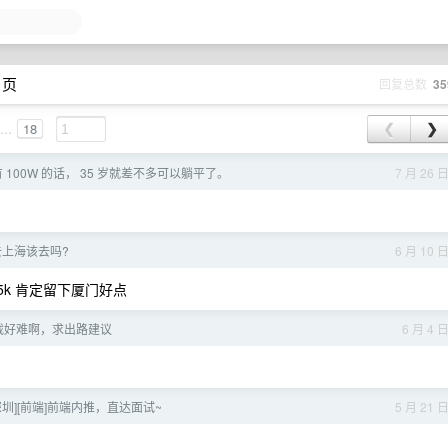
 页
回复总数
35
...
18
❮
❯
100W 的话， 35 岁就差不多可以躺平了。
7 月 26 
 去上海该去吗?
6 月 10 
k 肯定留下厦门好点
裁好难啊，求出路建议
6 月 4 
 [深圳][前端]前端内推，直达面试~
5 月 21 