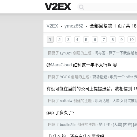
V2EX
ymcz852
全部回复第 1 页 / 共 18
›
›
1
2
3
4
5
6
7
8
9
10
回复了
Lyn321
创建的主题
问与答
算了一下我要是有 
›
›
@
MarsCloud
红利这一年不太行啊 🥲
回复了
YCCX
创建的主题
职场话题
收到一个 offer
›
›
有没可能在当前的公司上提提涨薪，我相信到 15
回复了
suikatw
创建的主题
职场话题
大龄女测试被
›
›
gap 了多久了？
回复了
boolin2lin
创建的主题
酷工作
[大疆] [内推]
›
›
JD 什么的，还有有什么要求吗