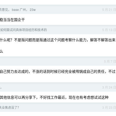
见， base 广州， 23w
5 月 21 
稳当当在国企干
是如何面试问具体项目经历和技术的
5 月 13 
么呢？不是🈯️问题而是🈯️通过这个问题考察什么能力，解答不解答出来
么
5 月 7 
自己努力去达成的，不涨的话到时候已经完全被甩锅成自己的责任，不过
结。
3 月 24 
什么其他信息可以再分享下，不好找工作最近，现在也有考虑想试试这种
员失业焦虑没了？
3 月 23 