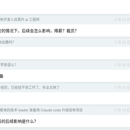
开发人员晋升 ai 工程师
3 月 23 
不变的情况下，后续会怎么影响，降薪？裁员？
还有出路吗？
3 月 22 
还学英语么？
3 月 20 
备
大厂经历，已经找不到工作了，失业太快了
3 月 19 
的技术 leader 准备用 Claude code 升级现有项目
3 月 19 
人员的后续影响是什么？