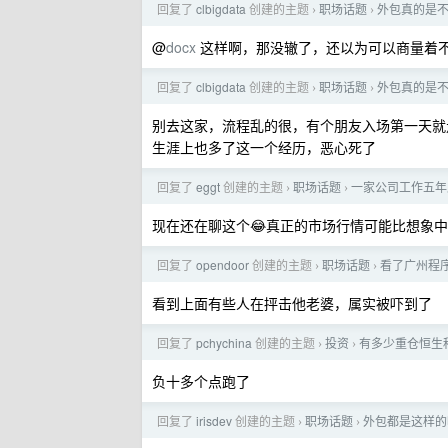
回复了
clbigdata
创建的主题
职场话题
外包真的是
›
›
@
docx
这样啊，那没辙了，还以为可以商量着
回复了
clbigdata
创建的主题
职场话题
外包真的是
›
›
别去这家，流程乱的很，有个朋友入场第一天就
生涯上也多了这一个经历，恶心死了
回复了
eggt
创建的主题
职场话题
一家公司工作五年
›
›
现在还在聊这个😂真正的市场行情可能比想象
回复了
opendoor
创建的主题
职场话题
看了广州程
›
›
看到上面有些人在抨击他老婆，属实被吓到了
回复了
pchychina
创建的主题
投资
有多少重仓恒生科
›
›
负十多个点跑了
回复了
irisdev
创建的主题
职场话题
外包都是这样的
›
›