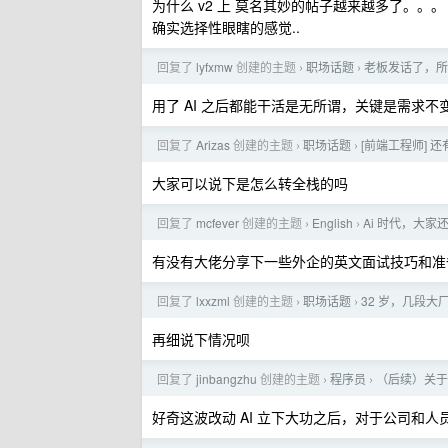
为什么 v2 上 莫名其妙的帖子越来越多了。。。
确实选择性眼瞎的感觉..
回复了
lyfxmw
创建的主题
职场话题
老板发话了，所有
›
›
用了 AI 之后都能干活是无所谓，关键是需求
回复了
Arizas
创建的主题
职场话题
[前端工程师] 
›
›
大家可以说下是怎么转全栈的吗
回复了
mcfever
创建的主题
English
Ai 时代，大家
›
›
有没有大佬分享下一些外企的英文面试技巧和准
回复了
lxxzml
创建的主题
职场话题
32 岁，几段
›
›
再细说下情况呗
回复了
jinbangzhu
创建的主题
程序员
（后续）关于新来
›
›
好奇这波改动 AI 立下大功之后，对于公司和