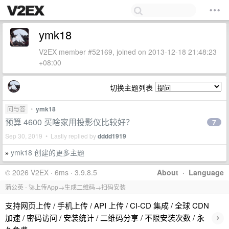
ymk18
V2EX member #52169, joined on 2013-12-18 21:48:23
+08:00
切换主题列表
问与答
•
ymk18
预算 4600 买啥家用投影仪比较好？
7
Sep 30, 2019 • Lastly replied by
dddd1919
ymk18 创建的更多主题
»
© 2026 V2EX · 6ms · 3.9.8.5
About
·
Language
蒲公英 - 🚀上传App→生成二维码→扫码安装
支持网页上传 / 手机上传 / API 上传 / CI-CD 集成 / 全球 CDN
›
加速 / 密码访问 / 安装统计 / 二维码分享 / 不限安装次数 / 永