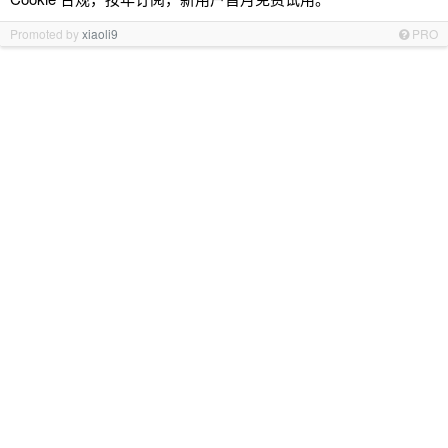
Promoted by
xiaoli9
PRO