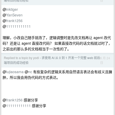
日
端项目的成功经验
@
inktiger
@
YanSeven
@
frank1256
@
111111111111
理解，小改自己随手就改了，逻辑调整时是先改文档再让 agent 改代
码？还是让 agent 直接改代码？ 如果直接改代码的话文档就过时了，
之前出的那么多的文档相当于一次性的了。
Replied to a topic by yodi
求使用 AI 从 0 到 1 开发一个完整 web 前后
6 月 24
›
日
端项目的成功经验
@
lujiaosama
@
nc
有些复杂的逻辑关系用自然语言表达会有歧义且臃
肿，所以我会用伪代码的方式表达。
@
frank1256
感谢分享
@
111111111111
感谢分享