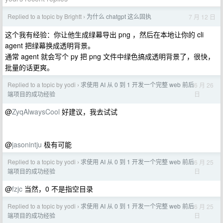
Replied to a topic by Brightt
为什么 chatgpt 这么固执
7 月 12 日
›
这个我有经验：你让他生成绿幕导出 png ，然后在本地让你的 cli
agent 把绿幕换成透明背景。
通常 agent 就会写个 py 把 png 文件中绿色搞成透明背景了，很快，
批量的话更爽。
Replied to a topic by yodi
求使用 AI 从 0 到 1 开发一个完整 web 前后
6 月 26
›
日
端项目的成功经验
@
ZyqAlwaysCool
好建议，我去试试
@
jasonintju
极有可能
Replied to a topic by yodi
求使用 AI 从 0 到 1 开发一个完整 web 前后
6 月 25
›
日
端项目的成功经验
@
fzjc
当然，0 不是指空目录
Replied to a topic by yodi
求使用 AI 从 0 到 1 开发一个完整 web 前后
6 月 25
›
日
端项目的成功经验