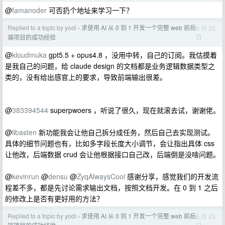
@
famanoder
可否扔个地址来学习一下？
Replied to a topic by yodi
求使用 AI 从 0 到 1 开发一个完整 web 前后
6 月 25
›
日
端项目的成功经验
@
kloudmuka
gpt5.5 + opus4.8 ，没用中转，自己的订阅。我估摸着
是我自己的问题，给 claude design 的文档都是业务逻辑数据类型之
类的，没有给出感官上的要求，导致前端输出很差。
@
383394544
superpwoers ，听说了很久，现在就滚去试，谢谢佬。
@
libasten
新功能我会让他自己拆分成任务，然后自己去实现测试。
具体的细节问题也有，比如多字段长度大小调节，会让指出具体 css
让他改，后端数据 crud 会让他根据接口自己改，后端倒是没啥问题。
@
kevinrun
@
densu
@
ZyqAlwaysCool
感谢分享，感觉我们的开发流
程差不多，都是先讨论需求输出文档，按照文档开发。在 0 到 1 之后
的修改上是否有更好用的方法？
Replied to a topic by yodi
求使用 AI 从 0 到 1 开发一个完整 web 前后
6 月 25
›