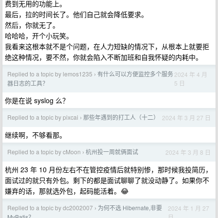
费到无用的功能上。
最后，拉的时间长了。他们自己就会降低要求。
然后，你就无了。
哈哈哈，开个小玩笑。
我看来这根本就不是个问题，在人力短缺的情况下，从根本上就要拒
绝这种情况，要不然，你就会陷入不断加班和自我怀疑的内耗中。
Replied to a topic by lemos1235
有什么可以方便监控多个服务
2024 年 4 月
›
5 日
器日志的工具？
你是在说 syslog 么？
Replied to a topic by pixcai
那些年遇到的打工人（十二）
2024 年 3 月 27 日
›
继续啊，不够看那。
Replied to a topic by cMoon
杭州投一周就俩面试
2024 年 3 月 8 日
›
杭州 23 年 10 月份左右不在管控疫情后就特别惨，那时候我投简历，
面试过的就只有外包。剩下的都是面试聊聊了就没动静了。如果你不
嫌弃的话，那就选外包，起码能活着。😂
Replied to a topic by dc2002007
为何不选 Hibernate,非要
2024 年 1 月 27
›
日
MyBatis？