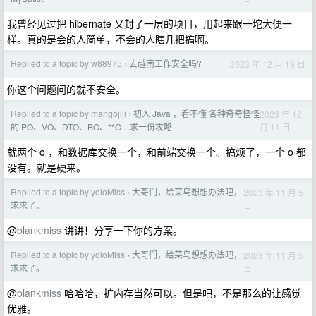
我曾经见过把 hibernate 又封了一层的项目，用起来跟一坨大便一
样。真的是会的人简单，不会的人瞎几把搞啊。
Replied to a topic by w88975
去越南工作安全吗?
2023 年 12 月 19 日
›
你这个问题问的就不安全。
Replied to a topic by mangojiji
初入 Java ，看不懂 各种奇奇怪怪
2023 年 12
›
月 11 日
的 PO、VO、DTO、BO、**O…求一份攻略
就两个 o ，和数据库交换一个，和前端交换一个。搞烦了，一个 o 都
没有。就是硬来。
Replied to a topic by yoloMiss
大哥们，给菜鸟想想办法吧，
2023 年 11 月 5
›
日
求求了。
@
blankmiss
讲讲！分享一下你的方案。
Replied to a topic by yoloMiss
大哥们，给菜鸟想想办法吧，
2023 年 11 月 5
›
日
求求了。
@
blankmiss
哈哈哈，扩内存当然可以。但是吧，不是那么的让感觉
优雅。