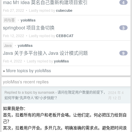
mac M1 idea 莫名自己重新构建项目索引
4
Feb 27, 2022 • Lastly replied by
cubecube
问与答
•
yoloMiss
springboot 项目主备切换
3
Feb 12, 2022 • Lastly replied by
CEBBCAT
Java
•
yoloMiss
Java 关于多平台接入 Java 设计模式问题
9
Feb 4, 2022 • Lastly replied by
yoloMiss
More topics by yoloMiss
»
yoloMiss's recent replies
Replied to a topic by sunamask
请问在限定用户数量的前提下，
2024 年 4
›
月 12 日
如何平衡“先声夺人”和“小步快跑”？
如果我是你：
首先，拉着所有的用户和老板开会咯。让他们定。何必把压力给到自
己？
其次，拉着用户开会。多开几次。明确准确的需求点。避免把时间浪