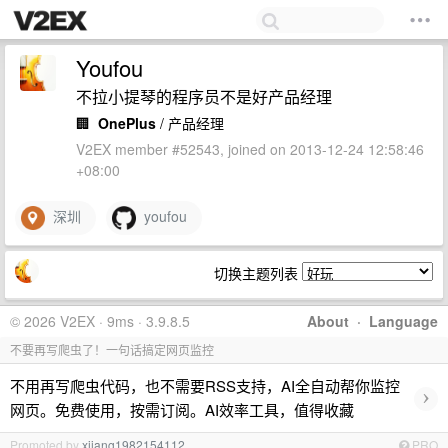
Youfou
不拉小提琴的程序员不是好产品经理
🏢
OnePlus
/ 产品经理
V2EX member #52543, joined on 2013-12-24 12:58:46
+08:00
深圳
youfou
切换主题列表
© 2026 V2EX · 9ms · 3.9.8.5
About
·
Language
不要再写爬虫了！一句话搞定网页监控
不用再写爬虫代码，也不需要RSS支持，AI全自动帮你监控
›
网页。免费使用，按需订阅。AI效率工具，值得收藏
Promoted by
xjiang1982154112
PRO