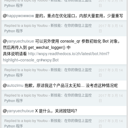
2017 年 3 月 14
›
日
Python 程序
@
happywowwow
是的，重点在优化接口，内部大量套用，少量重写
Replied to a topic by Youfou
新技能：在你的微信上监控
2017 年 3 月 14
›
日
Python 程序
@
yanyuechuixue
可以另外使用 console_qr 参数初始化 Bot 对象，
然后再传入到 get_wechat_logger() 中
具体说明请看
http://wxpy.readthedocs.io/zh/latest/bot.html?
highlight=console_qr#wxpy.Bot
Replied to a topic by Youfou
新技能：在你的微信上监控
2017 年 3 月 14
›
日
Python 程序
@
autozimu
抱歉，原谅我这个产品汪太无知… 没考虑这种情况呢
Replied to a topic by Youfou
新技能：在你的微信上监控
2017 年 3 月 14
›
日
Python 程序
@
yanyuechuixue
X 是什么，关闭按钮吗?
Replied to a topic by Youfou
新技能：在你的微信上监控
2017 年 3 月 14
›
日
Python 程序