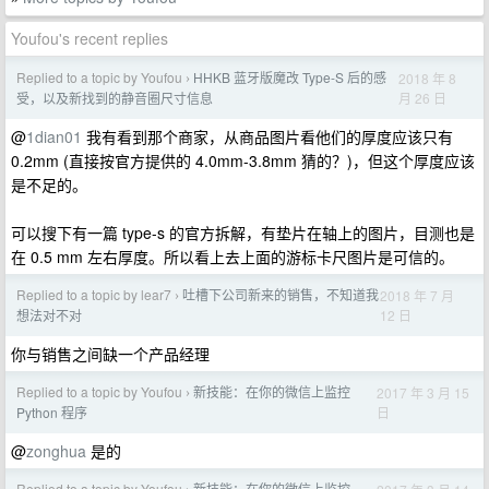
Youfou's recent replies
Replied to a topic by Youfou
HHKB 蓝牙版魔改 Type-S 后的感
2018 年 8
›
月 26 日
受，以及新找到的静音圈尺寸信息
@
1dian01
我有看到那个商家，从商品图片看他们的厚度应该只有
0.2mm (直接按官方提供的 4.0mm-3.8mm 猜的？)，但这个厚度应该
是不足的。
可以搜下有一篇 type-s 的官方拆解，有垫片在轴上的图片，目测也是
在 0.5 mm 左右厚度。所以看上去上面的游标卡尺图片是可信的。
Replied to a topic by lear7
吐槽下公司新来的销售，不知道我
2018 年 7 月
›
12 日
想法对不对
你与销售之间缺一个产品经理
Replied to a topic by Youfou
新技能：在你的微信上监控
2017 年 3 月 15
›
日
Python 程序
@
zonghua
是的
Replied to a topic by Youfou
新技能：在你的微信上监控