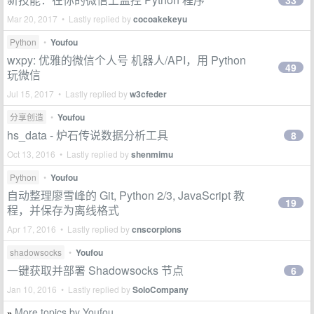
33
Mar 20, 2017 • Lastly replied by
cocoakekeyu
Python
•
Youfou
wxpy: 优雅的微信个人号 机器人/API，用 Python
49
玩微信
Jul 15, 2017 • Lastly replied by
w3cfeder
分享创造
•
Youfou
hs_data - 炉石传说数据分析工具
8
Oct 13, 2016 • Lastly replied by
shenmimu
Python
•
Youfou
自动整理廖雪峰的 Git, Python 2/3, JavaScript 教
19
程，并保存为离线格式
Apr 17, 2016 • Lastly replied by
cnscorpions
shadowsocks
•
Youfou
一键获取并部署 Shadowsocks 节点
6
Jan 10, 2016 • Lastly replied by
SoloCompany
More topics by Youfou
»