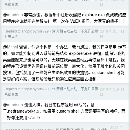
日
系统桌面
@
mmdsun
非常感谢，根据那个注册表键把 explorer.exe 改成我的应
用程序应该就能完美解决！ 第一次在 V2EX 提问，大家真的很棒！！
Replied to a topic by yss729
c# 开机自动启动，不允许显示
2019 年 2 月 11
›
日
系统桌面
@
Mithril
谢谢，你这个也是一个办法，我也想过，我的程序是用 c#写
的，如果能控制到进入系统前先结束 explorer.exe 进程，能保证我的
桌面能起来那也是可以的，无非在我桌面启动后再恢复那个进程，我
的程序已设置优先保证在最前端位置，最大化，禁用了最小化和关闭
按钮，包括禁用了一些能产生退出效果的快捷键。custom shell 可能
是更好的方案，但现阶段我只能通过应用层面去控制
Replied to a topic by yss729
c# 开机自动启动，不允许显示
2019 年 2 月 11
›
日
系统桌面
@
mmdsun
谢谢大神，我目前程序是用 c#写的，基
于.netframework4.5，如果用 custom shell 方案是要重写的对吧，而
且好像还要用 c/c++?
2015 年
Replied to a topic by applelove
眼镜度数又加深了，求靠谱的保护