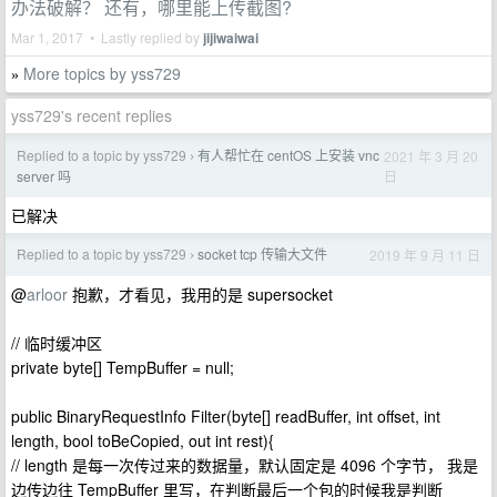
办法破解？ 还有，哪里能上传截图?
Mar 1, 2017 • Lastly replied by
jijiwaiwai
More topics by yss729
»
yss729's recent replies
Replied to a topic by yss729
有人帮忙在 centOS 上安装 vnc
2021 年 3 月 20
›
日
server 吗
已解决
Replied to a topic by yss729
socket tcp 传输大文件
2019 年 9 月 11 日
›
@
arloor
抱歉，才看见，我用的是 supersocket
// 临时缓冲区
private byte[] TempBuffer = null;
public BinaryRequestInfo Filter(byte[] readBuffer, int offset, int
length, bool toBeCopied, out int rest){
// length 是每一次传过来的数据量，默认固定是 4096 个字节， 我是
边传边往 TempBuffer 里写，在判断最后一个包的时候我是判断