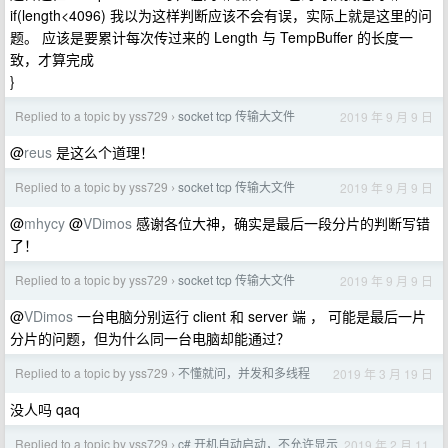
if(length<4096) 我以为这样判断应该不会有误，实际上就是这里的问
题。 应该是要累计每次传过来的 Length 与 TempBuffer 的长度一
致，才算完成
}
Replied to a topic by yss729
socket tcp 传输大文件
2019 年 9 月 9 日
›
@
reus
是这么个道理！
Replied to a topic by yss729
socket tcp 传输大文件
2019 年 9 月 9 日
›
@
mhycy
@
VDimos
感谢各位大神，确实是最后一段分片的判断写错
了！
Replied to a topic by yss729
socket tcp 传输大文件
2019 年 9 月 9 日
›
@
VDimos
一台电脑分别运行 client 和 server 端 ， 可能是最后一片
分片的问题，但为什么同一台电脑却能通过？
Replied to a topic by yss729
不懂就问，并发和多线程
2019 年 3 月 19 日
›
没人吗 qaq
Replied to a topic by yss729
c# 开机自动启动，不允许显示
2019 年 2 月 11
›