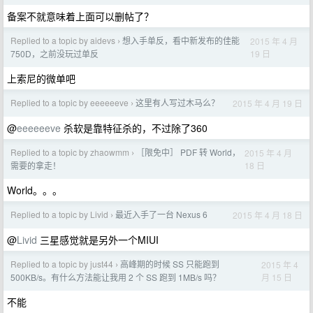
备案不就意味着上面可以删帖了？
Replied to a topic by aidevs
想入手单反，看中新发布的佳能
2015 年 4 月
›
19 日
750D，之前没玩过单反
上索尼的微单吧
Replied to a topic by eeeeeeve
这里有人写过木马么？
2015 年 4 月 19 日
›
@
eeeeeeve
杀软是靠特征杀的，不过除了360
Replied to a topic by zhaowmm
［限免中］ PDF 转 World，
2015 年 4 月
›
18 日
需要的拿走！
World。。。
Replied to a topic by Livid
最近入手了一台 Nexus 6
2015 年 4 月 18 日
›
@
Livid
三星感觉就是另外一个MIUI
Replied to a topic by just44
高峰期的时候 SS 只能跑到
2015 年 4
›
月 15 日
500KB/s。有什么方法能让我用 2 个 SS 跑到 1MB/s 吗？
不能