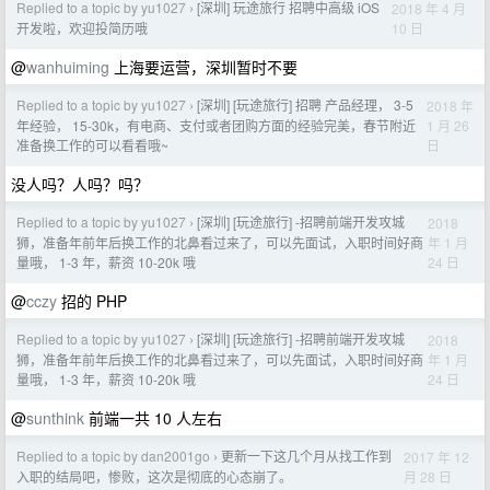
Replied to a topic by yu1027
[深圳] 玩途旅行 招聘中高级 iOS
2018 年 4 月
›
10 日
开发啦，欢迎投简历哦
@
wanhuiming
上海要运营，深圳暂时不要
Replied to a topic by yu1027
[深圳] [玩途旅行] 招聘 产品经理， 3-5
2018 年
›
1 月 26
年经验， 15-30k，有电商、支付或者团购方面的经验完美，春节附近
日
准备换工作的可以看看哦~
没人吗？人吗？吗？
Replied to a topic by yu1027
[深圳] [玩途旅行] -招聘前端开发攻城
2018
›
年 1 月
狮，准备年前年后换工作的北鼻看过来了，可以先面试，入职时间好商
24 日
量哦， 1-3 年，薪资 10-20k 哦
@
cczy
招的 PHP
Replied to a topic by yu1027
[深圳] [玩途旅行] -招聘前端开发攻城
2018
›
年 1 月
狮，准备年前年后换工作的北鼻看过来了，可以先面试，入职时间好商
24 日
量哦， 1-3 年，薪资 10-20k 哦
@
sunthink
前端一共 10 人左右
Replied to a topic by dan2001go
更新一下这几个月从找工作到
2017 年 12
›
月 28 日
入职的结局吧，惨败，这次是彻底的心态崩了。