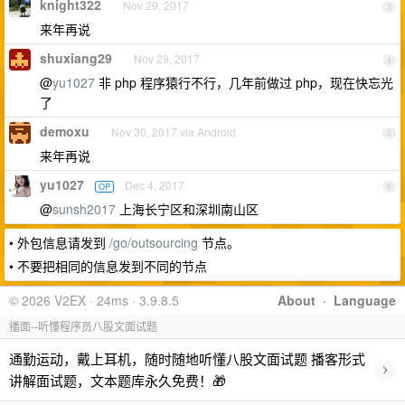
knight322
Nov 29, 2017
3
来年再说
shuxiang29
Nov 29, 2017
4
@
yu1027
非 php 程序猿行不行，几年前做过 php，现在快忘光
了
demoxu
Nov 30, 2017 via Android
5
来年再说
yu1027
Dec 4, 2017
OP
6
@
sunsh2017
上海长宁区和深圳南山区
• 外包信息请发到
/go/outsourcing
节点。
• 不要把相同的信息发到不同的节点
© 2026 V2EX · 24ms · 3.9.8.5
About
·
Language
播面--听懂程序员八股文面试题
通勤运动，戴上耳机，随时随地听懂八股文面试题 播客形式
›
讲解面试题，文本题库永久免费！🎁