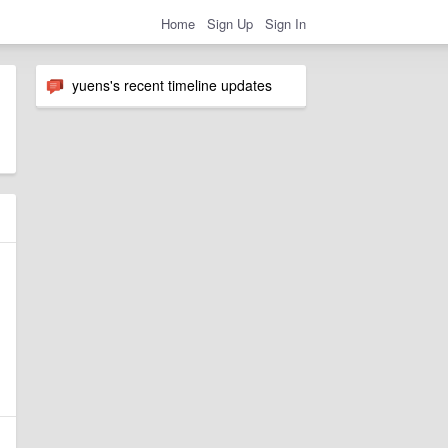
Home
Sign Up
Sign In
yuens's recent timeline updates