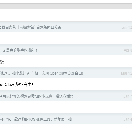
12 份自家茶叶 - 继续推广自家茶园口粮茶
Jun 1
唯一无黑点的歌手也塌房了
Apr 
冷饭
红包，抽小龙虾 AI 主机！实现 OpenClaw 龙虾自由！
Mar 1
nClaw 龙虾自由！
o 一款可以让你的视频更灵动的小玩意，赠送激活码
Jan 
acketPro,一款简约的 iOS 抓包工具，新年第一抽
Jan 