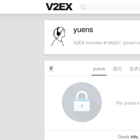
yuens
V2EX member #166267, joined on
yuens
提问
技术
Per yuens's 
Deals
info,