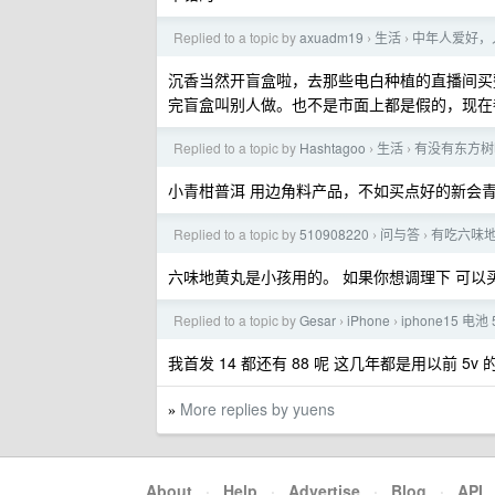
Replied to a topic by
axuadm19
生活
中年人爱好，
›
›
沉香当然开盲盒啦，去那些电白种植的直播间买整
完盲盒叫别人做。也不是市面上都是假的，现在
Replied to a topic by
Hashtagoo
生活
有没有东方树
›
›
小青柑普洱 用边角料产品，不如买点好的新会
Replied to a topic by
510908220
问与答
有吃六味
›
›
六味地黄丸是小孩用的。 如果你想调理下 可以买
Replied to a topic by
Gesar
iPhone
iphone15 电
›
›
我首发 14 都还有 88 呢 这几年都是用以前 5v 
More replies by yuens
»
About
·
Help
·
Advertise
·
Blog
·
API