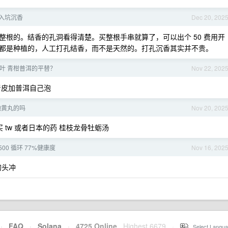
入坑沉香
Dec 20, 202
根的。结香的孔洞看得清楚。买整根手串就算了，可以出个 50 费用开
都是种植的，人工打孔结香，而不是天然的。打孔沉香其实并不贵。
叶 青柑普洱的平替？
Nov 22, 202
青皮加普洱自己泡
地黄丸的吗
Nov 20, 202
 tw 或者日本的药 桂枝龙骨牡蛎汤
池 500 循环 77%健康度
Nov 16, 202
的头冲
·
FAQ
·
Solana
·
4725 Online
Highest 6679
·
Select Langua