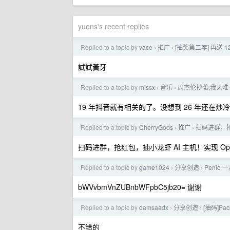
yuens's recent replies
Replied to a topic by
vace
推广
[抽奖第二年] 再送 
›
›
試試黃牙
Replied to a topic by
missx
音乐
周杰伦抄袭,我天
›
›
19 年抖音就有相关的了。没想到 26 年还在炒
Replied to a topic by
CherryGods
推广
扫码进群，抢
›
›
扫码进群，抢红包，抽小龙虾 AI 主机！实现 Ope
Replied to a topic by
game1024
分享创造
Peni
›
›
bWVvbmVnZUBnbWFpbC5jb20= 谢谢
Replied to a topic by
damsaadx
分享创造
[抽码]P
›
›
不错的