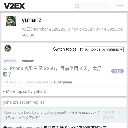
yuhanz
V2EX member #528226, joined on 2021-01-14 09:28:50
+08:00
Switch topics list
Android
•
yuhanz
从 iPhone 换到三星 S25U，目前使用 3 天，太舒
113
服了
Oct 29, 2025 • Lastly replied by
superpuma
More topics by yuhanz
»
yuhanz's recent replies
Replied to a topic by zhangshengyuan01
有没有 macbook 切
2025 年 12
›
月 5 日
换到 win 本的说下体验？
@
zhangshengyuan01
现在还支持 S3 的机器怕是不好找了。