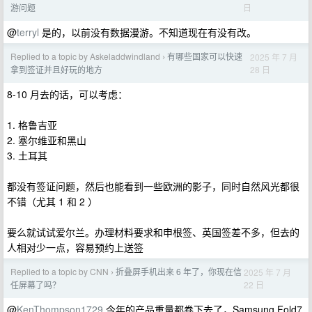
日
游问题
@
terryl
是的，以前没有数据漫游。不知道现在有没有改。
Replied to a topic by Askeladdwindland
有哪些国家可以快速
2025 年 7 月
›
28 日
拿到签证并且好玩的地方
8-10 月去的话，可以考虑：
1. 格鲁吉亚
2. 塞尔维亚和黑山
3. 土耳其
都没有签证问题，然后也能看到一些欧洲的影子，同时自然风光都很
不错（尤其 1 和 2 ）
要么就试试爱尔兰。办理材料要求和申根签、英国签差不多，但去的
人相对少一点，容易预约上送签
Replied to a topic by CNN
折叠屏手机出来 6 年了，你现在信
2025 年 7 月
›
22 日
任屏幕了吗？
@
KenThompson1729
今年的产品重量都卷下去了，Samsung Fold7