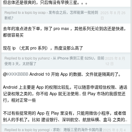
但总体还是很爽的，只后悔没有早换三星。。。
Replied to a topic by ocsp
发布会之后，怎样能第一批抢到
2025 年 8 月 26
›
日
新机？
去年的准点进去下单，除了 pro max ，其他系列无论到店还是快递，
都很容易买
现在 ip （尤其 pro 系列），热度没那么高了
Replied to a topic by yuhanz
从 iPhone 换到三星 S25U，目前
2025 年 8 月
›
12 日
使用 3 天，太舒服了
@
KKKKBBBB
Android 10 开始 App 的数据、文件就是隔离的了。
Android 上主要是 App 的权限比较乱，可以随意申请短信权限、通话
记录权限之类的，你不给 App 就无法使用.. 但 Play 市场的我感觉还
行，相对正常一些
不过有些挺常用的 App 在 Play 里没有，只能用微信小程序，或者借
别人的手机了。比如 建设银行、深圳航空、航旅纵横、盒马 之类的..
Replied to a topic by yomogi
求助：港版三星的海外卡国内漫
2025 年 8 月 4
›