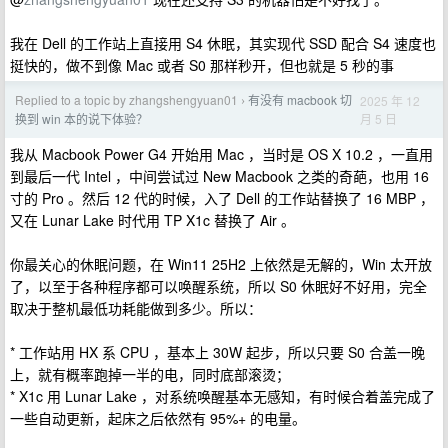
我在 Dell 的工作站上直接用 S4 休眠，其实现代 SSD 配合 S4 速度也
挺快的，做不到像 Mac 或者 S0 那样秒开，但也就是 5 秒的事
Replied to a topic by zhangshengyuan01
有没有 macbook 切
2025 年 12
›
月 5 日
换到 win 本的说下体验？
我从 Macbook Power G4 开始用 Mac ，当时是 OS X 10.2 ，一直用
到最后一代 Intel ，中间尝试过 New Macbook 之类的奇葩，也用 16
寸的 Pro 。然后 12 代的时候，入了 Dell 的工作站替换了 16 MBP ，
又在 Lunar Lake 时代用 TP X1c 替换了 Air 。
你最关心的休眠问题，在 Win11 25H2 上依然是无解的，Win 太开放
了，以至于各种程序都可以唤醒系统，所以 S0 休眠好不好用，完全
取决于整机最低功耗能做到多少。所以：
* 工作站用 HX 系 CPU ，基本上 30W 起步，所以只要 S0 合盖一晚
上，就有概率跑掉一半的电，同时底部滚烫；
* X1c 用 Lunar Lake ，对系统唤醒基本无感知，有时候合着盖完成了
一些自动更新，起床之后依然有 95%+ 的电量。