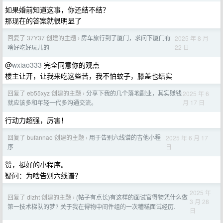
如果婚前知道这事，你还结不结？
那现在的答案就很明显了
回复了 37Y37 创建的主题
房车旅行到了厦门，求问下厦门有
2025 年 8 月
›
22 日
啥好吃好玩儿的
@
wxiao333
完全同意你的观点
楼主让开，让我来吃这些苦，我不怕蚊子，膝盖也结实
回复了 eb55xyz 创建的主题
分享下我的几个落地副业，其实赚钱
2025 年 6
›
月 17 日
就应该多和年轻一代多沟通交流。
行动力超强，厉害！
回复了 bufannao 创建的主题
用于告别六线谱的吉他小程
2025 年 6 月 17
›
日
序
赞，挺好的小程序。
疑问：为啥告别六线谱？
2025 年
回复了 dlzht 创建的主题
(帖子有点长)有这样的面试官得物凭什么做
›
3 月 28
第一技术梯队的梦? 关于我在得物中间件组的一次糟糕面试经历.
日