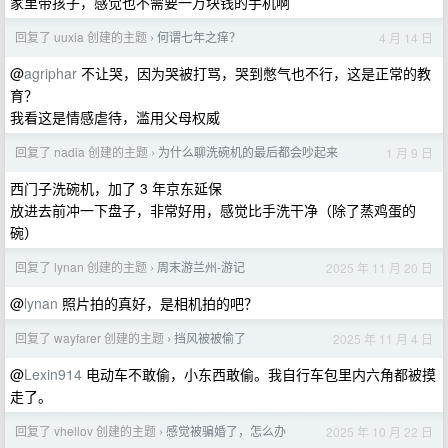
家里带孩子，感觉也不需要一万块钱的手机啊
回复了 uuxia 创建的主题
何谓七年之痒？
4 月 14 日
›
@
agriphar
不让哭，因为哭被打骂，哭到憋气也不行，这是正常的教
育？
我看这是情感虐待，滥用父母权威
回复了 nadia 创建的主题
为什么聊洗碗机的最后都会吵起来
1 月 9 日
›
西门子洗碗机，加了 3 年京东延保
放进去前冲一下盘子，非常好用，感觉比手洗干净（除了蒸鸡蛋的
碗）
回复了 lynan 创建的主题
周末游兰州-游记
2025 年 11 月 20 日
›
@
lynan
照片拍的真好，是相机拍的吧？
回复了 wayfarer 创建的主题
挡风被被偷了
2025 年 11 月 4 日
›
@
Lexin914
电动车不敢偷，小东西敢偷。我自行车包里内六角都被摸
走了。
回复了 vhellov 创建的主题
感觉被骗婚了，怎么办
2025 年 10 月 22 日
›