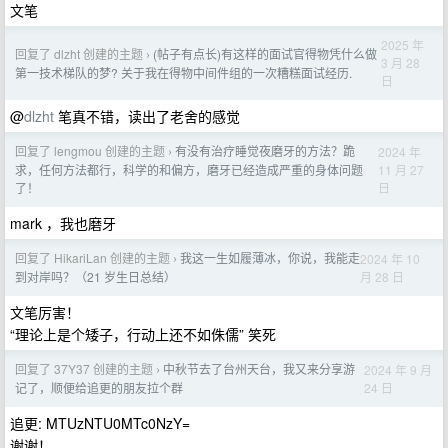
文笔
2025 年
回复了 dlzht 创建的主题
(帖子有点长)有这样的面试官得物凭什么做
›
3 月 28
第一技术梯队的梦? 关于我在得物中间件组的一次糟糕面试经历.
日
@
dlzht
笔真不错，读出了老舍的感觉
回复了 lengmou 创建的主题
有没有治疗睡觉夜磨牙的方法？跪
2024 年
›
11 月 27
求，任何方法都行，科学的和偏方，磨牙已经造成严重的身体问题
日
了！
mark ，我也磨牙
回复了 HikariLan 创建的主题
我这一生如履薄冰，你说，我能走
2024 年 10
›
月 28 日
到对岸吗？（21 岁生日总结）
文笔厉害！
“理论上是个矮子，行动上还不如侏儒” 笑死
回复了 37Y37 创建的主题
中秋节去了台州天台，我又来分享游
2024 年 9 月
›
24 日
记了，顺便给追更的朋友拉个群
追更: MTUzNTU0MTc0NzY=
谢谢！