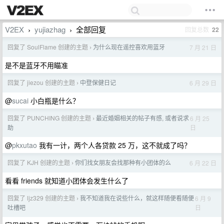
V2EX
yujiazhag
全部回复
回复总数
22
›
›
回复了 SoulFlame 创建的主题
为什么现在遥控喜欢用蓝牙
7 月 21 日
›
是不是蓝牙不用瞄准
回复了 jiezou 创建的主题
中登保健日记
6 月 29 日
›
@
sucai
小白瓶是什么？
回复了 PUNCHING 创建的主题
最近婚姻相关的帖子有感, 或者说求
6 月 25
›
日
助
@
pkxutao
我有一计，两个人各贷款 25 万，这不就成了吗？
回复了 KJH 创建的主题
你们找女朋友会找那种有小团体的么
6 月 22 日
›
看看 friends 就知道小团体会发生什么了
回复了 ljz329 创建的主题
我不知道我在说些什么，就这样随便看随便
6 月 9
›
日
吐槽吧