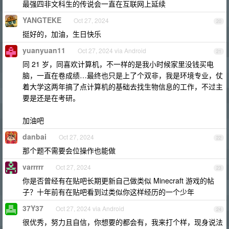
最强四非文科生的传说会一直在互联网上延续
YANGTEKE
Oct 27, 2024
20
挺好的，加油，生日快乐
yuanyuan11
Oct 27, 2024 via Android
21
同 21 岁，同喜欢计算机，不一样的是我小时候家里没钱买电
脑，一直在卷成绩…最终也只是上了个双非，我是环境专业，仗
着大学这两年搞了点计算机的基础去找生物信息的工作，不过主
要是还是在考研。
加油吧
danbai
Oct 27, 2024
22
那个题不需要会位操作也能做
varrrrr
Oct 27, 2024
23
你是否曾经有在贴吧长期更新自己做类似 Minecraft 游戏的帖
子？十年前有在贴吧看到过类似你这样经历的一个少年
37Y37
Oct 27, 2024 via Android
24
很优秀，努力且自信，你想要的都会有，我来打个样，现身说法