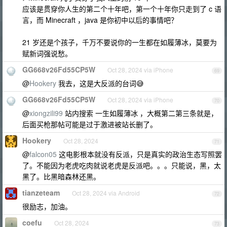
应该是贯穿你人生的第二个十年吧，第一个十年你只走到了 c 语
言，而 Minecraft ，java 是你初中以后的事情吧？
21 岁还是个孩子，千万不要说你的一生都在如履薄冰，莫要为
赋新词强说愁。
GG668v26Fd55CP5W
Oct 28, 2024 via iPhone
69
@
Hookery
我去，这是大反派的台词😅
GG668v26Fd55CP5W
Oct 28, 2024 via iPhone
70
@
xiongzili99
站内搜索 一生如履薄冰 ，大概第二第三条就是，
后面买枪那帖可能是过于激进被站长删了。
Hookery
Oct 28, 2024
71
@
falcon05
这电影根本就没有反派，只是真实的政治生态写照罢
了。不能因为老虎吃肉就说老虎是反派吧。。。只能说，黑，太
黑了。比黑暗森林还黑。
tianzeteam
Oct 28, 2024 via Android
72
很励志，加油。
coefu
Oct 28, 2024
73