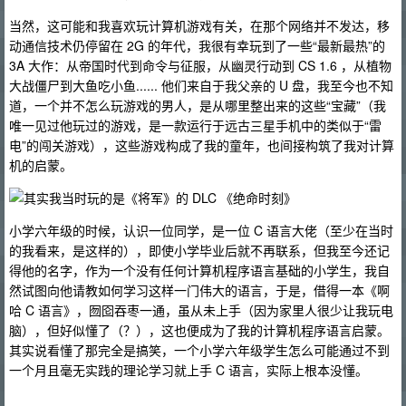
当然，这可能和我喜欢玩计算机游戏有关，在那个网络并不发达，移
动通信技术仍停留在 2G 的年代，我很有幸玩到了一些“最新最热”的
3A 大作：从帝国时代到命令与征服，从幽灵行动到 CS 1.6 ，从植物
大战僵尸到大鱼吃小鱼...... 他们来自于我父亲的 U 盘，我至今也不知
道，一个并不怎么玩游戏的男人，是从哪里整出来的这些“宝藏”（我
唯一见过他玩过的游戏，是一款运行于远古三星手机中的类似于“雷
电”的闯关游戏），这些游戏构成了我的童年，也间接构筑了我对计算
机的启蒙。
小学六年级的时候，认识一位同学，是一位 C 语言大佬（至少在当时
的我看来，是这样的），即使小学毕业后就不再联系，但我至今还记
得他的名字，作为一个没有任何计算机程序语言基础的小学生，我自
然试图向他请教如何学习这样一门伟大的语言，于是，借得一本《啊
哈 C 语言》，囫囵吞枣一通，虽从未上手（因为家里人很少让我玩电
脑），但好似懂了（？），这也便成为了我的计算机程序语言启蒙。
其实说看懂了那完全是搞笑，一个小学六年级学生怎么可能通过不到
一个月且毫无实践的理论学习就上手 C 语言，实际上根本没懂。