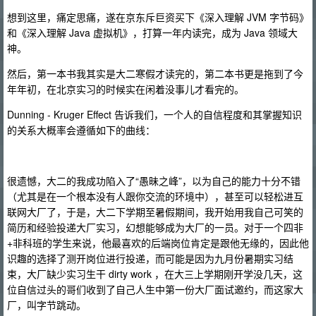
想到这里，痛定思痛，遂在京东斥巨资买下《深入理解 JVM 字节码》
和《深入理解 Java 虚拟机》，打算一年内读完，成为 Java 领域大
神。
然后，第一本书我其实是大二寒假才读完的，第二本书更是拖到了今
年年初，在北京实习的时候实在闲着没事儿才看完的。
Dunning - Kruger Effect 告诉我们，一个人的自信程度和其掌握知识
的关系大概率会遵循如下的曲线：
很遗憾，大二的我成功陷入了“愚昧之峰”，以为自己的能力十分不错
（尤其是在一个根本没有人跟你交流的环境中），甚至可以轻松进互
联网大厂了，于是，大二下学期至暑假期间，我开始用我自己可笑的
简历和经验投递大厂实习，幻想能够成为大厂的一员。对于一个四非
+非科班的学生来说，他最喜欢的后端岗位肯定是跟他无缘的，因此他
识趣的选择了测开岗位进行投递，而可能是因为九月份暑期实习结
束，大厂缺少实习生干 dirty work ，在大三上学期刚开学没几天，这
位自信过头的哥们收到了自己人生中第一份大厂面试邀约，而这家大
厂，叫字节跳动。