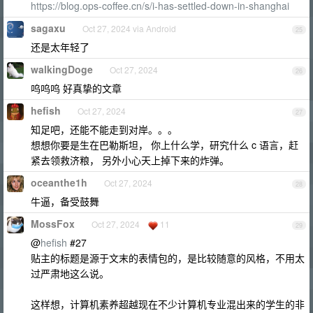
https://blog.ops-coffee.cn/s/i-has-settled-down-in-shanghai
sagaxu
Oct 27, 2024 via Android
25
还是太年轻了
walkingDoge
Oct 27, 2024
26
呜呜呜 好真挚的文章
hefish
Oct 27, 2024
27
知足吧，还能不能走到对岸。。。
想想你要是生在巴勒斯坦， 你上什么学，研究什么 c 语言，赶
紧去领救济粮， 另外小心天上掉下来的炸弹。
oceanthe1h
Oct 27, 2024
28
牛逼，备受鼓舞
MossFox
Oct 27, 2024
11
29
@
hefish
#27
贴主的标题是源于文末的表情包的，是比较随意的风格，不用太
过严肃地这么说。
这样想，计算机素养超越现在不少计算机专业混出来的学生的非