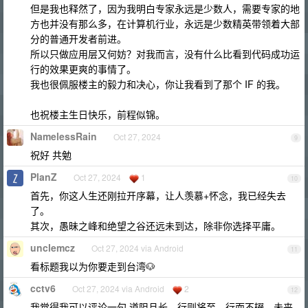
但是我也释然了，因为我明白专家永远是少数人，需要专家的地
方也并没有那么多，在计算机行业，永远是少数精英带领着大部
分的普通开发者前进。
所以只做应用层又何妨？对我而言，没有什么比看到代码成功运
行的效果更爽的事情了。
我也很佩服楼主的毅力和决心，你让我看到了那个 IF 的我。
也祝楼主生日快乐，前程似锦。
NamelessRain
Oct 27, 2024
9
祝好 共勉
PlanZ
Oct 27, 2024
1
10
首先，你这人生还刚拉开序幕，让人羡慕+怀念，我已经失去
了。
其次，愚昧之峰和绝望之谷还远未到达，除非你选择平庸。
unclemcz
Oct 27, 2024 via Android
11
看标题我以为你要走到台湾🐶
cctv6
Oct 27, 2024 via Android
2
12
我觉得我可以评论一句 道阻且长，行则将至，行而不辍，未来