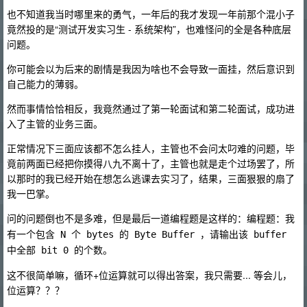
也不知道我当时哪里来的勇气，一年后的我才发现一年前那个混小子
竟然投的是“测试开发实习生 - 系统架构”，也难怪问的全是各种底层
问题。
你可能会以为后来的剧情是我因为啥也不会导致一面挂，然后意识到
自己能力的薄弱。
然而事情恰恰相反，我竟然通过了第一轮面试和第二轮面试，成功进
入了主管的业务三面。
正常情况下三面应该都不怎么挂人，主管也不会问太叼难的问题，毕
竟前两面已经把你摸得八九不离十了，主管也就是走个过场罢了，所
以那时的我已经开始在想怎么逃课去实习了，结果，三面狠狠的扇了
我一巴掌。
问的问题倒也不是多难，但是最后一道编程题是这样的：
编程题：我
有一个包含 N 个 bytes 的 Byte Buffer ，请输出该 buffer 
中全部 bit 0 的个数。
这不很简单嘛，循环+位运算就可以得出答案，我只需要... 等会儿，
位运算？？？