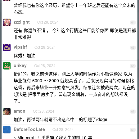
曾经我也有你这个经历，希望你上一年班之后还能有这个文末的
心态。
zzzlight
Oct 28, 2024
64
还有 你运气不错 ， 今年这个行情这些厂能给你面 即使是测开都
非常难得
vipshf
Oct 28, 2024
65
优秀！加油
orikey
Oct 28, 2024
66
挺好的，我之前也这样，刚上大学的时候作为小镇做题家 以为
毕业能有 6000 ～ 8000 就烧高香了，后来发现实习的时候都比
这香，再后来毕业一开始意气风发，结果连续被裁两次，现在的
想法是 把家里房卖了，留点现金躺着，一点奋斗的想法都没
了。
amon
Oct 28, 2024
67
加油，再过两年就写不出这么中二的标题了/doge
BeforeTooLate
Oct 28, 2024
68
> Minecraft 几乎贯穿了我人生的前 10 年