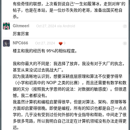
有些奇怪的联想，上次看到说自己“一生如履薄冰，走到对岸”的
帖子，也是在本站，是一位炒币失败的老哥，准备出国买枪自
杀。
Gitmeeri
Oct 27, 2024 via Android
7
厉害厉害
NPC666
Oct 27, 2024
9
8
楼主和我的经历有 95%的相似程度。
我和你最大的不同是：我选择了放弃，我没有对于大厂的执念，
甚至从来没试过去挑战大厂。
因为我清晰地认识到，想要深耕底层原理和算法不仅要学得早
（小学和初高中的 NOIP 之类的比赛），而且还需要有数学和数
据的天分（按照我大学恩师的说法：对数据的敏感度）。但很遗
憾，我二者都没有。
我虽然计算机和编程启蒙得很早，但是对算法、架构、原理等等
方面却启蒙得很晚。即使是编程，所有的知识也都是自己一点点
学的，几乎没有受到过任何外部的专业指导和帮助，中间走了很
多很多弯路，所以我明白自己注定在计算机领域没有办法走得更
远。