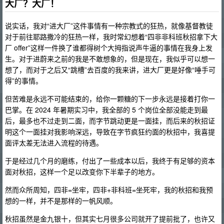
大厂？大厂！
说实话，我对“进大厂”这件事情有一种宗教式的狂热，就像基督教徒
对于前往耶路撒冷的狂热一样，我时常幻想着“四非非科班秋招拿下大
厂 offer”这样一件换了谁都得树个大拇指说声牛逼的事情在我身上发
生。对于进蔚来之前的我是不敢想象的，但是现在，我似乎可以想一
想了，而对于之后又“跳槽”去百度的我来讲，进大厂更是好像“唾手可
得”的事情。
但苦难是永远不可能结束的，给你一颗糖的下一步永远是接着打你一
巴掌。在 2024 年暑期实习中，我全部的 5 个岗位全部没能走到最
后，最多也不过走到二面，而字节跳动更是一面挂，而后来的秋招证
明这个一面挂对我影响深远，导致在字节疯狂约面的秋招中，我喜提
面评太差无法进入流程的待遇。
于是经过几个月的磨练，付出了一些成本以后，我终于有足够的资本
面对秋招，这样一个足以改变你下半辈子的地方。
然而众所周知，四非=坐牢，四非+非科班=坐死牢，我的秋招和我预
想的一样，并不是那样的一帆风顺。
秋招虽然是金九银十，但其实七月很多公司就开了提前批了，也许又