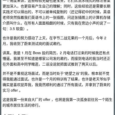
一个角度来讲，这些经验无疑也是宝贵，它们比流水线式的标注答案
更加深入，也更容易产生自己的理解；同时，这些经验还是需要长期
实践才可以得出的，不可以被单纯复制的（还记得初中的时候，英语
老师突然指着我们英语书上的一张插图，问这张插图上的计算机存储
介质叫什么，在所有人面面相觑的时候，只有我在旁边小声的说了一
句：3.5 软盘）。
也许是我的努力感动了上天，在字节二战无果的一个月后，今年 2
月，我收到了蔚来测试岗的面试邀约。
讲真，我是 1 月在 Boss 投的简历，2 月电话打过来的时候我还有点
懵逼，我甚至不知道是哪家公司发的邀约，而接到电话的我当时还正
在外面和高中同学瞎逛，二话没说就把面试推到了两天以后。
并不是不重视这场面试，而是当时处于“绝望之谷”的我，根本就不觉
得我能通过面试。也许是一个月的特训有了结果，也许是老天爷似乎
确实是喜欢捉弄我，我竟然顺利的通过了所有面试，并拿到了蔚来的
实习 offer 。
这是我第一份来自大厂的 offer ，也将是我第一次孤身前往另一个陌生
的城市居住生活的修行。