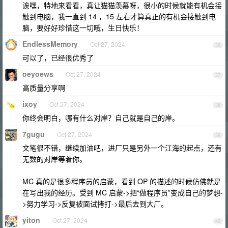
诶嘿，特地来看看，真让猫猫羡慕呀，很小的时候就能有机会接
触到电脑，我一直到 14 ，15 左右才算真正的有机会接触到电
脑，要好好珍惜这一切哦，生日快乐！
EndlessMemory
Oct 27, 2024
36
可以了，已经很优秀了
oeyoews
Oct 27, 2024
37
高质量分享啊
ixoy
Oct 27, 2024
38
你终会明白，哪有什么对岸？自己就是自己的岸。
7gugu
Oct 27, 2024
39
文笔很不错，继续加油吧，进厂只是另外一个江海的起点，还有
无数的对岸等着你。
MC 真的是很多程序员的启蒙，看到 OP 的描述的时候仿佛就是
在写出我的经历。受到 MC 启蒙->把“做程序员”变成自己的梦想-
>努力学习->反复被面试拷打->最后去到大厂。
yiton
Oct 27, 2024
40