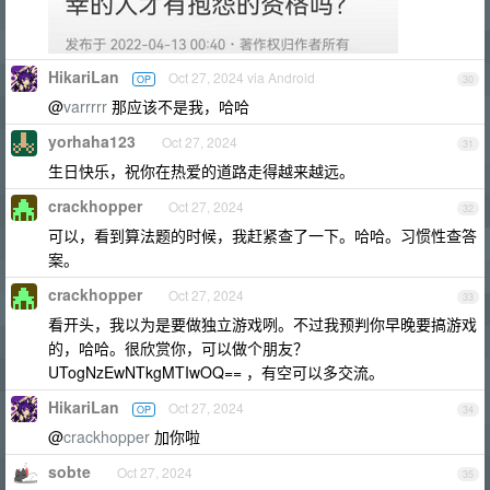
HikariLan
Oct 27, 2024 via Android
OP
30
@
varrrrr
那应该不是我，哈哈
yorhaha123
Oct 27, 2024
31
生日快乐，祝你在热爱的道路走得越来越远。
crackhopper
Oct 27, 2024
32
可以，看到算法题的时候，我赶紧查了一下。哈哈。习惯性查答
案。
crackhopper
Oct 27, 2024
33
看开头，我以为是要做独立游戏咧。不过我预判你早晚要搞游戏
的，哈哈。很欣赏你，可以做个朋友？
UTogNzEwNTkgMTIwOQ== ，有空可以多交流。
HikariLan
Oct 27, 2024
OP
34
@
crackhopper
加你啦
sobte
Oct 27, 2024
35