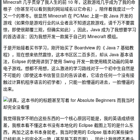
Minecraft 几乎贯穿了我人生的前 10 年，这款游戏几乎成为了我的命
根子（你甚至可以看到我的网站域名以它命名），陪伴着我度过一个
又一个的寒冬。很显然 Minecraft 在 PC/Mac 上是一款 Java 开发的
游戏（如果你是游戏行业的从业者且不知道这款游戏，请千万不要震
惊，即使很颠覆三观，但确实如此），因此，Java 成为了我想要学习
的首选语言：因为我想开发一款属于自己的 Minecraft 模组。
于是开始接着买书学习，刚开始买了 Boardview 的《 Java 7 基础教
程》，现在想来依然震惊，这本书区区二百多页，却从 Java 基本语
法，Eclipse 的使用讲到了使用 Swing 开发一款使用精灵动画的简单
电子游戏。想都不用想，这么激进的学习路线对于一个初中生自然是
不可能的（即使这本书信誓旦旦的告诉读者，它适合任何一个没有接
触过计算机程序语言的初学者），只能一脸懵逼的进去，一脸懵逼的
出来。
我觉得我学不明白这些东西的一个核心原因可能是，我的英语成绩很
差，我根本看不懂这本书没有本地化的 Eclipse 截图上写的是什么东
西，再加之这本书本身就老，我当时使用的 Eclipse 版本的某些操作
已经和书上的完全不一致（甚至是下载页面），因此让我很摸不着头