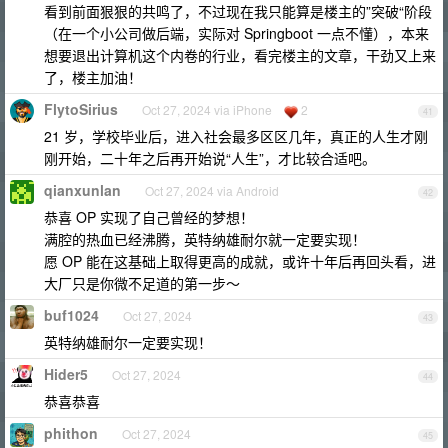
看到前面狠狠的共鸣了，不过现在我只能算是楼主的”突破“阶段
（在一个小公司做后端，实际对 Springboot 一点不懂），本来
想要退出计算机这个内卷的行业，看完楼主的文章，干劲又上来
了，楼主加油！
FlytoSirius
Oct 27, 2024 via iPhone
2
41
21 岁，学校毕业后，进入社会最多区区几年，真正的人生才刚
刚开始，二十年之后再开始说“人生”，才比较合适吧。
qianxunlan
Oct 27, 2024 via Android
42
恭喜 OP 实现了自己曾经的梦想！
满腔的热血已经沸腾，英特纳雄耐尔就一定要实现！
愿 OP 能在这基础上取得更高的成就，或许十年后再回头看，进
大厂只是你微不足道的第一步～
buf1024
Oct 27, 2024
43
英特纳雄耐尔一定要实现！
Hider5
Oct 27, 2024
44
恭喜恭喜
phithon
Oct 27, 2024
45