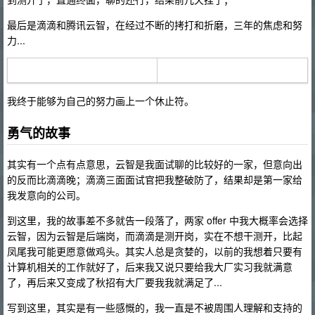
最后是滴滴和腾讯云智，在经过不断的拷打和折磨，三年的焦虑和努
力...
我终于能够为自己的努力画上一个休止符。
勇气的故事
其实有一个点有点意思，云智是我面试聊的比较好的一家，但意向出
的反而比滴滴晚；滴滴三面面试官把我整破防了，结果却是第一家给
我发意向的公司。
到这里，我的故事差不多就告一段落了，两家 offer 中我大概率会选择
云智，因为云智是后端岗，而滴滴是测开岗，实在不想干测开，比起
凤尾我可能更愿意做鸡头。其实人总是贪婪的，以前的我想着只要有
计算机相关的工作就好了，后来我又说只要给我大厂实习我就满意
了，再后来又变成了秋招有大厂要我我就满足了...
写到这里，其实是有一些感慨的，我一直是不被周围人理解和支持的