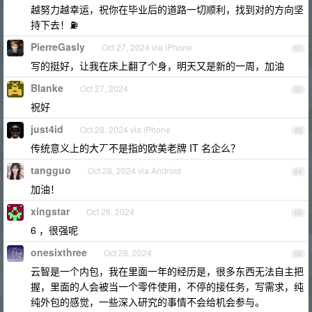
越努力越幸运，祝你在毕业后的道路一切顺利，找到对的方向坚
持下去！⛽️
PierreGasly
Oct 27, 2024 via iPhone
51
写的挺好，让我在床上翻了个身，明天又是新的一周，加油
Blanke
Oct 27, 2024
52
祝好
just4id
Oct 28, 2024 via iPhone
53
传统意义上的大丆不是指的欧美老牌 IT 名企么？
tangguo
Oct 28, 2024 via Android
54
加油！
xingstar
Oct 28, 2024
55
6 ，很强呢
onesixthree
Oct 28, 2024
56
云智是一个内包，我在里面一年的经历是，很多东西无法自主把
握，里面的人会被当一个零件使用，不停的接任务，写需求，纯
纯外包的感觉，一些深入研究的事情不会给机会参与。