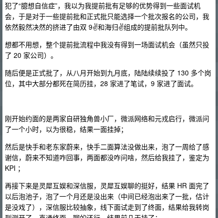
犯了“臆想自信症”，我以为我提前批有足够的优势得到一些面试机
会，于是对于一些提前批和正式批只能选择一个批次报名的公司，我
依然毅然决然的挤进了由双 9✌和海归✌组成的提前批队列中。
想都不用想，整个提前批流程中我没有得到一场面试机会（虽然只投
了 20 家公司）。
随后便是正式批了，从八月开始到九月底，陆陆续续投了 130 多个岗
位，其中大部分都死在简历挂，28 家进了笔试，9 家进了面试。
刚开始约面的是两家自研独角兽小厂，微派网络和元戎启行，微派问
了一个小时，以为很稳，结果一面挂掉；
然后是快手和老东家蔚来，快手二面算法没做出来，泡了一周给了感
谢信，蔚来不知道咋回事，两面都没咋问啥，然后给我挂了，鉴定为
KPI ；
再接下来是灵犀互娱和深信服，灵犀互娱聊的挺好，结果 HR 面完了
以后泡池子，泡了一个月还是没出来（中间已经泡出来了一批，估计
是没戏了），深信服比较抽象，线下面试走到了终面，结果给我转岗
到测开了，直通终面，聊的还行，结果前几天挂了；