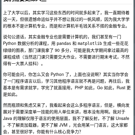
上了大学以后，其实学习这些东西的时间就多起来了，我一直期待着
这一天，但很遗憾命运似乎并不想让我过的一帆风顺，因为我大学学
的根本不是计算机专业，而是和计算机半毛钱关系不搭的金融专业。
说句公道话，其实金融专业也是需要计算机的，我们甚至有一门
Python 数据分析的课程，用
和
生成一些花花
pandas
matplotlib
绿绿的图表，那门课我拿了 90 多分，可能是我大学期间拿过最高的
课程成绩（当然这门课只需要交大作业，不需要进行期末考试，不然
得有一大票人挂科）。
你可能会问，你怎么又会 Python 了，上面也没说啊？其实当你学会
了一门程序语言以后，学习其他程序语言就不再是问题，再往后，我
基本是有需求就学，学完了就直接用，PHP 如此，Go 如此，Rust 更
是如此。
然而瓶颈和焦虑又来了，我看起来会这么多程序语言，但是，横向发
展对于需要深度单一技能的用人单位来讲，根本没有用啊。我对于
Java 的理解仅限于语言的使用层面，我不了解反射，不了解 Unsafe
，不了解类加载器，更不了解 JVM ，光会用某一门语言，这大家都
会，甚至很好学，你能有什么核心竞争力？