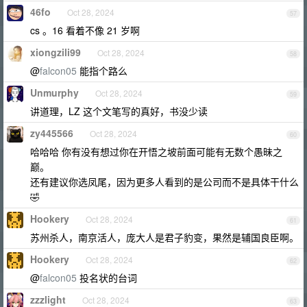
46fo
Oct 28, 2024
57
cs 。16 看着不像 21 岁啊
xiongzili99
Oct 28, 2024
58
@
falcon05
能指个路么
Unmurphy
Oct 28, 2024
59
讲道理，LZ 这个文笔写的真好，书没少读
zy445566
Oct 28, 2024
60
哈哈哈 你有没有想过你在开悟之坡前面可能有无数个愚昧之
巅。
还有建议你选凤尾，因为更多人看到的是公司而不是具体干什么
🤣
Hookery
Oct 28, 2024
61
苏州杀人，南京活人，庞大人是君子豹变，果然是辅国良臣啊。
Hookery
Oct 28, 2024
62
@
falcon05
投名状的台词
zzzlight
Oct 28, 2024
63