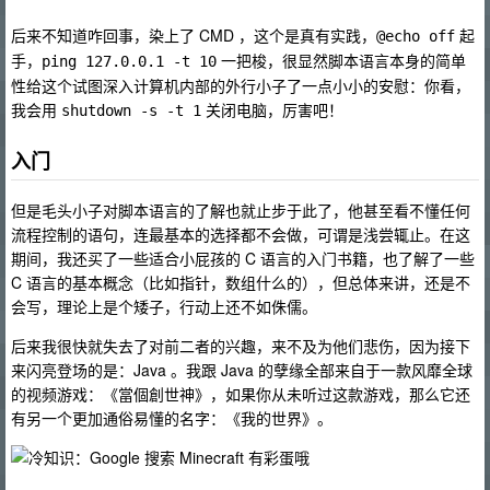
后来不知道咋回事，染上了 CMD ，这个是真有实践，
起
@echo off
手，
一把梭，很显然脚本语言本身的简单
ping 127.0.0.1 -t 10
性给这个试图深入计算机内部的外行小子了一点小小的安慰：你看，
我会用
关闭电脑，厉害吧！
shutdown -s -t 1
入门
但是毛头小子对脚本语言的了解也就止步于此了，他甚至看不懂任何
流程控制的语句，连最基本的选择都不会做，可谓是浅尝辄止。在这
期间，我还买了一些适合小屁孩的 C 语言的入门书籍，也了解了一些
C 语言的基本概念（比如指针，数组什么的），但总体来讲，还是不
会写，理论上是个矮子，行动上还不如侏儒。
后来我很快就失去了对前二者的兴趣，来不及为他们悲伤，因为接下
来闪亮登场的是：Java 。我跟 Java 的孽缘全部来自于一款风靡全球
的视频游戏：《當個創世神》，如果你从未听过这款游戏，那么它还
有另一个更加通俗易懂的名字：《我的世界》。