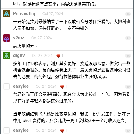
tql ，就是标题有点玄乎，内容还是挺实在的。
PrinceofInj
Oct 27, 2024
46
一开始先拉到最低端看了一下没放公众号才仔细看的。大把科班
人员不如你，保持好奇心，一定不会错的。
v2orz
Oct 27, 2024
47
高质量的分享
digitv
Oct 27, 2024
1
48
多年工作经验表示，测开其实更好，赛道没那么卷，你突出一些
机会就会很多。反而后端卷上天了，最关键的是云智这种公司没
去的必要，纯纯外包，强行拉低你职业生涯的起点。
easylee
Oct 27, 2024
1
49
曾经的我可能会觉得精彩，现在会认为比较难，辛苦。因为看到
现在好多年轻人都是这么过来的。
当年吃到红利的人还是比较幸运的，我第一份开发工作，是在高
中用 shell 赢得的，那会儿我一周工资比家里一个月收入还高。
easylee
Oct 27, 2024
1
50