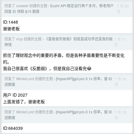
回复了 cxzweb 创建的主题
Euzhi API 稳定运行两个多月，新老用户
7 月 20
›
日
回复 ID 领取 $15 额度
ID:1448
谢谢老板
回复了 nlzy 创建的主题
《富爸爸穷爸爸》到底是成功学还是真的能
7 月 17
›
日
挣钱
抓住了理财观念中的重要的矛盾，但是各种矛盾重要性是不断变化
的。
我自己很喜欢《反脆弱》，但是我自己没看完😂
回复了 WinterLord 创建的主题
[HyperAPI]gpt pro 0.1x 倍率，留 ID
7 月 16
›
日
送额度
用户 ID 2027
上面发错了，谢谢老板
回复了 WinterLord 创建的主题
[HyperAPI]gpt pro 0.1x 倍率，留 ID
7 月 16
›
日
送额度
ID:664039