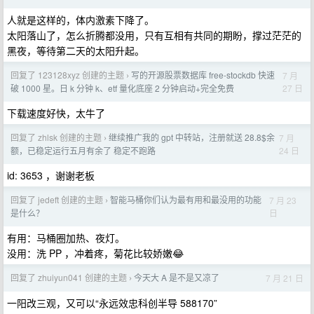
人就是这样的，体内激素下降了。
太阳落山了，怎么折腾都没用，只有互相有共同的期盼，撑过茫茫的
黑夜，等待第二天的太阳升起。
回复了 123128xyz 创建的主题
写的开源股票数据库 free-stockdb 快速
7 月
›
27 日
破 1000 星。日 k 分钟 k、etf 量化底座 2 分钟启动+完全免费
下载速度好快，太牛了
回复了 zhlsk 创建的主题
继续推广我的 gpt 中转站，注册就送 28.8$余
7 月
›
24 日
额，已稳定运行五月有余了 稳定不跑路
id: 3653 ，谢谢老板
回复了 jedeft 创建的主题
智能马桶你们认为最有用和最没用的功能
7 月 23
›
日
是什么？
有用：马桶圈加热、夜灯。
没用：洗 PP ，冲着疼，菊花比较娇嫩😂
回复了 zhuiyun041 创建的主题
今天大 A 是不是又凉了
7 月 21 日
›
一阳改三观，又可以“永远效忠科创半导 588170”