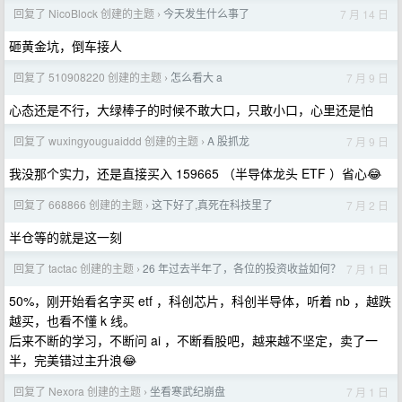
回复了 NicoBlock 创建的主题
今天发生什么事了
7 月 14 日
›
砸黄金坑，倒车接人
回复了 510908220 创建的主题
怎么看大 a
7 月 9 日
›
心态还是不行，大绿棒子的时候不敢大口，只敢小口，心里还是怕
回复了 wuxingyouguaiddd 创建的主题
A 股抓龙
7 月 9 日
›
我没那个实力，还是直接买入 159665 （半导体龙头 ETF ）省心😂
回复了 668866 创建的主题
这下好了,真死在科技里了
7 月 2 日
›
半仓等的就是这一刻
回复了 tactac 创建的主题
26 年过去半年了，各位的投资收益如何？
7 月 1 日
›
50%，刚开始看名字买 etf ，科创芯片，科创半导体，听着 nb ，越跌
越买，也看不懂 k 线。
后来不断的学习，不断问 ai ，不断看股吧，越来越不坚定，卖了一
半，完美错过主升浪😂
回复了 Nexora 创建的主题
坐看寒武纪崩盘
7 月 1 日
›