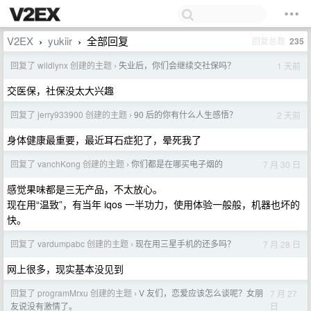
V2EX
yukiir
全部回复
回复总数
235
›
›
回复了 wildlynx 创建的主题
失业后，你们会继续交社保吗？
1 天前
›
交医保，社保没太大兴趣
回复了 jerry933900 创建的主题
90 后的你有什么人生感悟？
2 天前
›
身体健康最重要，最近耳石症犯了，晕死我了
回复了 vanchKong 创建的主题
你们都是在哪买电子烟的
7 月 30 日
›
感觉果味都是三无产品，不太放心。
现在用“温致”，有当年 iqos 一半功力，使用体验一般般，机器也坏的
快。
回复了 vardumpabc 创建的主题
现在用三星手机的还多吗？
7 月 28 日
›
网上很多，现实基本没见到
回复了 programMrxu 创建的主题
V 友们，恋爱应该怎么谈呢？女朋
7 月 27
›
日
友说没有激情了。