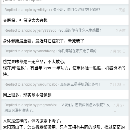
Replied to a topic by wildlynx
失业后，你们会继续交社保吗？
1 天前
›
交医保，社保没太大兴趣
Replied to a topic by jerry933900
90 后的你有什么人生感悟？
2 天前
›
身体健康最重要，最近耳石症犯了，晕死我了
Replied to a topic by vanchKong
你们都是在哪买电子烟的
7 月 30 日
›
感觉果味都是三无产品，不太放心。
现在用“温致”，有当年 iqos 一半功力，使用体验一般般，机器也坏的
快。
Replied to a topic by vardumpabc
现在用三星手机的还多吗？
7 月 28 日
›
网上很多，现实基本没见到
Replied to a topic by programMrxu
V 友们，恋爱应该怎么谈呢？女
7 月 27
›
日
朋友说没有激情了。
人就是这样的，体内激素下降了。
太阳落山了，怎么折腾都没用，只有互相有共同的期盼，撑过茫茫的