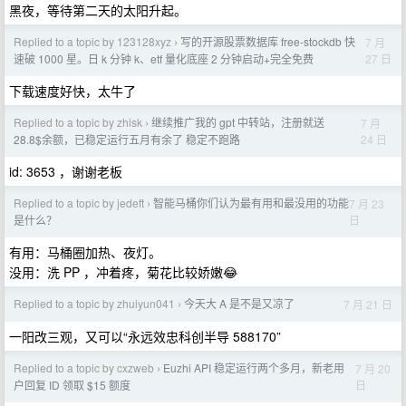
黑夜，等待第二天的太阳升起。
Replied to a topic by 123128xyz
写的开源股票数据库 free-stockdb 快
7 月
›
27 日
速破 1000 星。日 k 分钟 k、etf 量化底座 2 分钟启动+完全免费
下载速度好快，太牛了
Replied to a topic by zhlsk
继续推广我的 gpt 中转站，注册就送
7 月
›
24 日
28.8$余额，已稳定运行五月有余了 稳定不跑路
id: 3653 ，谢谢老板
Replied to a topic by jedeft
智能马桶你们认为最有用和最没用的功能
7 月 23
›
日
是什么？
有用：马桶圈加热、夜灯。
没用：洗 PP ，冲着疼，菊花比较娇嫩😂
Replied to a topic by zhuiyun041
今天大 A 是不是又凉了
7 月 21 日
›
一阳改三观，又可以“永远效忠科创半导 588170”
Replied to a topic by cxzweb
Euzhi API 稳定运行两个多月，新老用
7 月 20
›
日
户回复 ID 领取 $15 额度