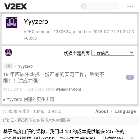
Yyyzero
V2EX member #330624, joined on 2018-07-21 21:25:23
+08:00
切换主题列表
求职
•
Yyyzero
19 年应届生想找一份产品的实习工作，地域不
1
限！！适应力强！！
Oct 3, 2018 • Lastly replied by
wangqianfront
Yyyzero 创建的更多主题
»
© 2026 V2EX · 13ms · 3.9.8.5
About
·
Language
缤纷云 - 超高性能🚀 的智能对象存储服务
基于高度自研的架构，我们以 1/3 的成本提供最多 20+ 倍的
›
综合性能增益（对比OSS、Qiniu等主流服务），让你的项目