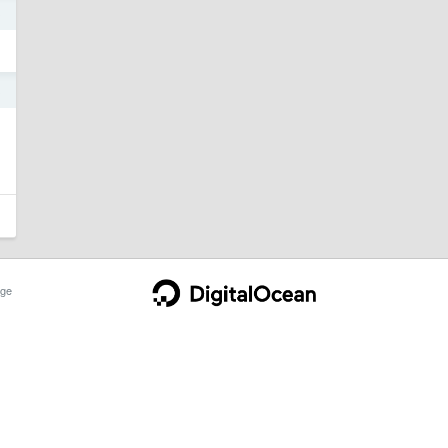
3
3
ge