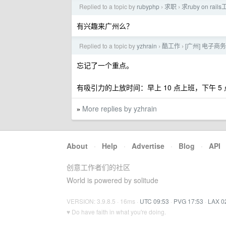
Replied to a topic by
rubyphp
求职
求ruby on rail
›
›
有兴趣来广州么？
Replied to a topic by
yzhrain
酷工作
[广州] 电子商务 
›
›
忘记了一个重点。
有吸引力的上放时间：早上 10 点上班，下午 5
More replies by yzhrain
»
About
·
Help
·
Advertise
·
Blog
·
API
创意工作者们的社区
World is powered by solitude
VERSION: 3.9.8.5 · 16ms ·
UTC 09:53
·
PVG 17:53
·
LAX 0
♥ Do have faith in what you're doing.