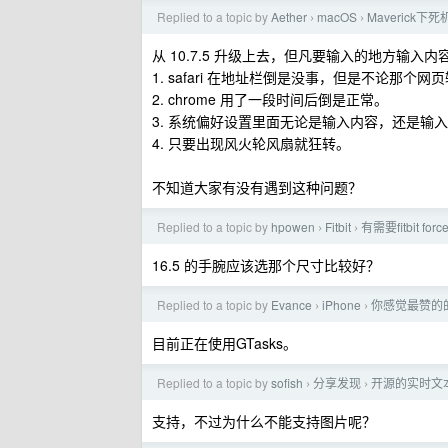
Replied to a topic by
Aether
macOS
Maverick
›
›
从 10.7.5 升级上去，但凡要输入的地方输入
1. safari 在地址栏倒是没事，但是不论那个
2. chrome 用了一段时间后倒是正常。
3. 系统偏好设置里面无论是输入内容，还是输
4. 只要出现风火轮风扇就狂转。
不知道大家有没有遇到这种问题？
Replied to a topic by
hpowen
Fitbit
有需要fitbit fo
›
›
16.5 的手腕应该选那个尺寸比较好？
Replied to a topic by
Evance
iPhone
你感觉最赞的的G
›
›
目前正在使用GTasks。
Replied to a topic by
sofish
分享发现
开源的实时文本
›
›
支持，不过为什么不能支持图片呢？