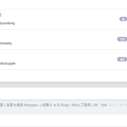
片
8
liyandong
14
Honwhy
43
dickapple
( 加拿大电商 Shopper+ ) 招聘 2 -4 位 Ruby / Rails 工程师 ( 5K - 15K
Nov 7, 201