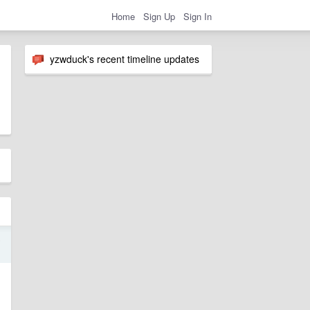
Home
Sign Up
Sign In
yzwduck's recent timeline updates
5