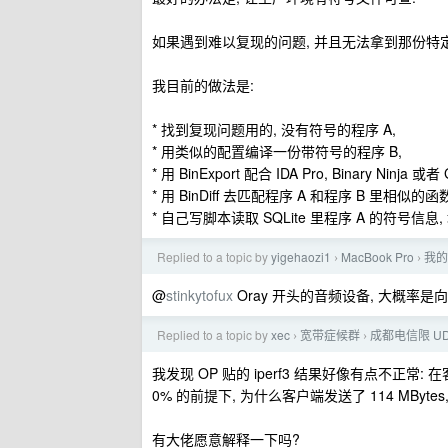
如果遇到难以复现的问题, 并且无法拿到那份特定
我目前的做法是:
* 找到复现问题用的, 没有符号的程序 A,
* 用类似的配置编译一份带符号的程序 B,
* 用 BinExport 配合 IDA Pro, Binary Ninj
* 用 BinDiff 去匹配程序 A 和程序 B 里相似的函数
* 自己写脚本读取 SQLite 里程序 A 的符号信
Replied to a topic by
yigehaozi1
MacBook Pro
我的 
›
›
@
stinkytofux
Oray 开头的音频设备, 大概率
Replied to a topic by
xec
宽带症候群
成都电信限 UD
›
›
我发现 OP 贴的 iperf3 结果好像有点不正常: 在客
0% 的前提下, 为什么客户端发送了 114 MBytes,
有大佬愿意解释一下吗?