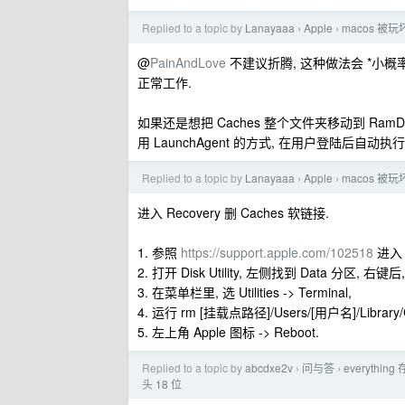
Replied to a topic by
Lanayaaa
Apple
macos 
›
›
@
PainAndLove
不建议折腾, 这种做法会 *小概率* 引
正常工作.
如果还是想把 Caches 整个文件夹移动到 RamDi
用 LaunchAgent 的方式, 在用户登陆后自动执
Replied to a topic by
Lanayaaa
Apple
macos 
›
›
进入 Recovery 删 Caches 软链接.
1. 参照
https://support.apple.com/102518
进入 m
2. 打开 Disk Utility, 左侧找到 Data 分区, 右
3. 在菜单栏里, 选 Utilities -> Terminal,
4. 运行 rm [挂载点路径]/Users/[用户名]/Library/Ca
5. 左上角 Apple 图标 -> Reboot.
Replied to a topic by
abcdxe2v
问与答
everyth
›
›
头 18 位