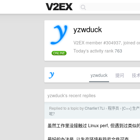
yzwduck
V2EX member #304937, joined on
Today's activity rank
763
ONLINE
yzwduck
提问
技
yzwduck's recent replies
Replied to a topic by
Charlie17Li
程序员
[C++]
›
›
呢？
虽然工作里没接触过 Linux perf, 但遇到过类
最好的办法是, 让生产环境有符号文件可查.