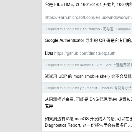
它是 FILETIME, 以 1601/01/01 开始的 100 纳
https://learn.microsoft.com/en-us/windows/win
Replied to a topic by
DarkPeachh
问与答
GoogleA
›
›
Google Authenticator 导出的 QR 码是
比如
https://github.com/dim13/otpauth
Replied to a topic by
Kumo31
Vim
Vim 上远程开
›
›
试试用 UDP 的 mosh (mobile shell) 会不
Replied to a topic by
yir
macOS
macOS 有没有
›
›
从问题描述来看, 可能是 DNS/代理/路由 设置被
差异.
如果周边有熟悉 macOS 开发的人的话, 可以在出现网络
Diagnostics Report, 这一份报告里会有很