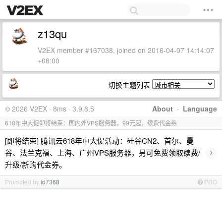
z13qu
V2EX member #167038, joined on 2016-04-07 14:14:07
+08:00
切换主题列表
© 2026 V2EX · 8ms · 3.9.8.5
About
·
Language
618年中大促即将结束：国内外VPS服务器，99元起，续费代金券
[即将结束] 腾讯云618年中大促活动：硅谷CN2、首尔、曼
›
谷、法兰克福、上海、广州VPS服务器，另可免费领取续费/
升级/新购代金券。
Promoted by
id7368
PRO