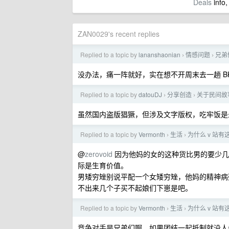
Deals
info,
ZAN0029's recent replies
Replied to a topic by
lananshaonian
情感问题
兄弟
›
›
没办法，痛一阵就好，实在想不开周末去一趟 BK
Replied to a topic by
datouDJ
分享创造
关于民间故
›
›
虽然国内盗版猖獗，但涉及文字版权，吃牢饭是
Replied to a topic by
Vermonth
生活
为什么 v 站
›
›
@
zerovoid
因为他妈的女的这种货比男的要少几
际是生育价值。
男矮穷矬别说平配一个女矮穷矬，他妈的精神病
不出来几个子买不起娘们下崽是吧。
Replied to a topic by
Vermonth
生活
为什么 v 站
›
›
竞争对手是兄弟们啊，如果团结一起抵制就没人