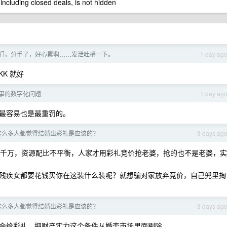
 including closed deals, is not hidden
们，分手了，好心累啊……发泄吐槽一下。
1 day ag
K 就好
事的数字化问题
1 day ag
最容易也是最重罚的。
有这么多人都觉得结婚出彩礼是应该的？
3 days ag
千万，资源配比不平衡，人家才用彩礼竞价抢老婆，抢的也不是老婆，实
残疾女都要花钱买你在这装什么装呢？就想骗对家放弃竞价，自己兜里掏
有这么多人都觉得结婚出彩礼是应该的？
3 days ag
会给彩礼，把财产实力这个条件从婚恋市场里面剔除。