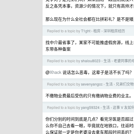
反之各凭本事，资源少的情况下，就只有高帅才
那么现在为什么全社会都在比拼彩礼？是不是矮
Replied to a topic by
T1ght
租房
深圳租房经历
›
›
找中介最省事了，某家不可能推虚假房源，线上
东带各种备案
Replied to a topic by
shalou8023
生活
老婆同事的
›
›
@
Xhack
说话怎么恶毒，这辈子是活不长了吗？
Replied to a topic by
sevenyangcc
生活
兄弟们交物
›
›
不缴物业费最后受伤的只有缴纳物业费的业主。
Replied to a topic by
yang59324
生活
这事 V 友如
›
›
你们分别的时间到底是几点？看完牙医是否超过
么你不自己去看一眼，毕竟就在地铁口，往返时
么保证就一定是你老婆没去拿车那段时间丢的？