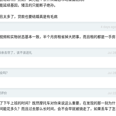
能延续基因，矮丑的只能断子绝孙。
丑太多了，贷款也要结婚真是有毛病
4 days ag
视频和实物状态基本一致，半个月房租省掉大把事，而且租的都是一手房
母亲去世了，该不该送礼
Jul 2
业吗？
Jul 2
何评价
Jul 2
了下午上班的时间？既然摩托车对你来说这么重要，在发现的那一刻为什
间能花多久？而且过去那么长时间，会不会早就被骑走了，如果丢车了怎