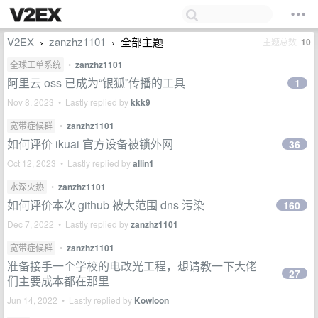
V2EX
zanzhz1101
全部主题
主题总数
10
›
›
全球工单系统
•
zanzhz1101
阿里云 oss 已成为“银狐”传播的工具
1
Nov 8, 2023 • Lastly replied by
kkk9
宽带症候群
•
zanzhz1101
如何评价 ikuai 官方设备被锁外网
36
Oct 12, 2023 • Lastly replied by
allin1
水深火热
•
zanzhz1101
如何评价本次 github 被大范围 dns 污染
160
Dec 7, 2022 • Lastly replied by
zanzhz1101
宽带症候群
•
zanzhz1101
准备接手一个学校的电改光工程，想请教一下大佬
27
们主要成本都在那里
Jun 14, 2022 • Lastly replied by
Kowloon