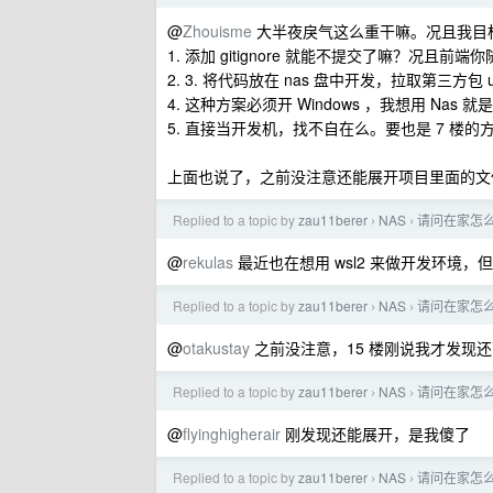
@
Zhouisme
大半夜戾气这么重干嘛。况且我目
1. 添加 gitignore 就能不提交了嘛？况且前
2. 3. 将代码放在 nas 盘中开发，拉取第三方包
4. 这种方案必须开 Windows ，我想用 Na
5. 直接当开发机，找不自在么。要也是 7 楼的
上面也说了，之前没注意还能展开项目里面的文件
Replied to a topic by
zau11berer
NAS
请问在家怎么
›
›
@
rekulas
最近也在想用 wsl2 来做开发环境，
Replied to a topic by
zau11berer
NAS
请问在家怎么
›
›
@
otakustay
之前没注意，15 楼刚说我才发现
Replied to a topic by
zau11berer
NAS
请问在家怎么
›
›
@
flyinghigherair
刚发现还能展开，是我傻了
Replied to a topic by
zau11berer
NAS
请问在家怎么
›
›