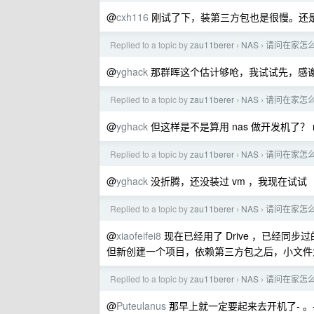
@
cxh116
刚试了下，装第三方包也是很慢。还
Replied to a topic by
zau11berer
NAS
请问在家怎么
›
›
@
yghack
那群晖这个估计够呛，我试试先，感
Replied to a topic by
zau11berer
NAS
请问在家怎么
›
›
@
yghack
但这样是不是算用 nas 做开发机了？ 
Replied to a topic by
zau11berer
NAS
请问在家怎么
›
›
@
yghack
没折腾，还没装过 vm ，我现在试试
Replied to a topic by
zau11berer
NAS
请问在家怎么
›
›
@
xiaofeifei8
现在已经用了 Drive ，已经同
但新创建一个项目，依赖第三方包之后，小文件
Replied to a topic by
zau11berer
NAS
请问在家怎么
›
›
@
Puteulanus
那早上就一定要起来去开机了- 。