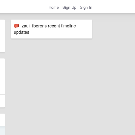
Home
Sign Up
Sign In
zau11berer's recent timeline
updates
3