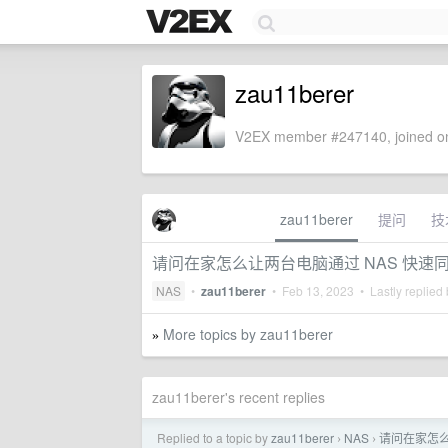
zau11berer
V2EX member #247140, joined on
zau11berer
提问
技
请问在家怎么让两台电脑通过 NAS 快速
NAS
•
zau11berer
•
Feb 13, 2023
• Lastly replied
More topics by zau11berer
»
zau11berer's recent replies
Replied to a topic by
zau11berer
NAS
请问在家怎么
›
›