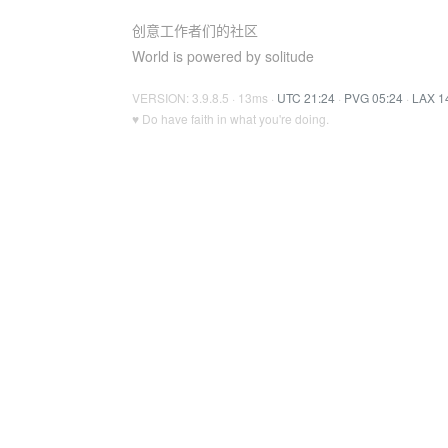
创意工作者们的社区
World is powered by solitude
VERSION: 3.9.8.5 · 13ms ·
UTC 21:24
·
PVG 05:24
·
LAX 1
♥ Do have faith in what you're doing.