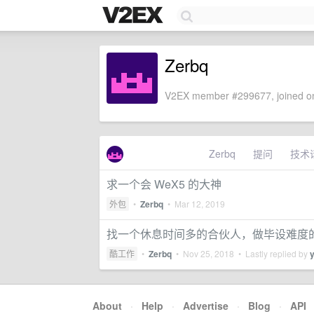
Zerbq
V2EX member #299677, joined on
Zerbq
提问
技术
求一个会 WeX5 的大神
外包
•
Zerbq
•
Mar 12, 2019
找一个休息时间多的合伙人，做毕设难度
酷工作
•
Zerbq
•
Nov 25, 2018
• Lastly replied by
y
About
·
Help
·
Advertise
·
Blog
·
API