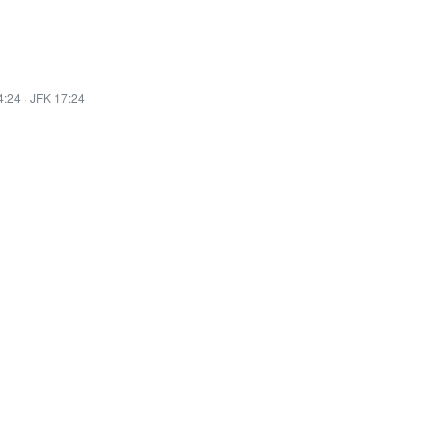
4:24
·
JFK 17:24