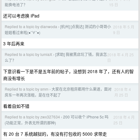
15 日
能换电池了？
还可以考虑换 iPad
Replied to a topic by dianwoda
[杭州] [点我达] 测试的小哥哥小
2018 年 5 月
›
9 日
姐姐看过来啦(●ˇ∀ˇ●)
3 年后再来
Replied to a topic by lumiaX
[求助] 我被黑店坑了钱，我该怎
2018 年 4 月 25
›
日
么了？
下意识看一下是不是五年前的帖子，没想到 2018 年了，还有人的智
商没有增长
Replied to a topic by smm
大家在北京租房都用什么渠道，面对
2018 年 4
›
月 25 日
房东一年两次涨租，是在住不起了
看着自如不错
Replied to a topic by zwx327634
200 可以收个 iPhone 5c 吗
2018 年 4 月
›
25 日
(功能正常，外表无所谓的那种)
有 20 台 7 系统越狱的，有没有打包收的 5000 求带走