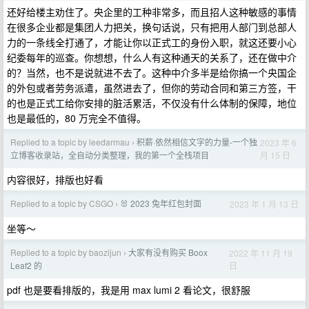
还好给楼主劝住了。央企里的工种非常多，而且招人这种敏感的事情
在很多企业都是集团人力把关，换句话说，只有把用人部门到总部人
力的一条线全打通了，才能让你以正式工的身份入职，就这还要小心
纪委每年的巡查。你想想，什么人有这种通天的关系了，还在做中介
的？当然，也不是说就进不去了。这种中介多半是给你搞一个央国企
的外包或者劳务派遣，虽然进去了，但你的劳动合同和第三方签，干
的也是正式工给你安排的脏活累活，不仅没有什么体制的保障，地位
也是最低的，80 万完全不值得。
Replied to a topic by leedarmau
积薪·依然相信文字的力量-一个独
2023 年 6
›
月 15 日
立博客收录站，全自动分类整理，我的第一个全栈项目
内容很好，排版也好看
Replied to a topic by CSGO
🐰 2023 兔年红包封面
2023 年 1 月 13 日
›
坐等～
Replied to a topic by baozijun
大家有没有购买 Boox
2022 年 11 月 19
›
日
Leaf2 的
pdf 也是要看排版的，我是用 max lumi 2 看论文，很舒服