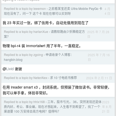
Replied to a topic by leeemon
之前看某宝还卖 Ultra Mobile PayGo 卡
4 月
›
4 日
现在没有了，问一下 这个卡 现在在哪可以买到呀
我 23 年买过一张，绑了信用卡，自动充值用到现在了
Replied to a topic by harlanXue
请教软路由少折腾稳定方
2025 年 7 月 28
›
日
案？
物理 bpi-r4 装 immortalwrt 用了半年，一直稳定。
Replied to a topic by zgoing
申请收录个人博客：
2025 年 7 月 16
›
日
hangbin.blog
@
Livid
谢谢
Replied to a topic by NeterAlex
求 10 寸电纸书推荐
2024 年 2 月 11 日
›
在用 ireader smart x3 ，封闭系统，但预装了微信读书。非常轻便，
我可以单手拿，体验非常好。
Replied to a topic by hhlx168
三年，股市亏光， 36，突然发现还是体
2023
›
年 8 月
质内好，考公、事业编，现在才想起来，人生看不到希望了，找了一个
21 日
渠道要 100 万安排去南方电网？值得吗？