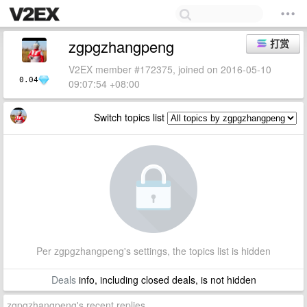
zgpgzhangpeng
打赏
V2EX member #172375, joined on 2016-05-10
0.04
09:07:54 +08:00
Switch topics list
Per zgpgzhangpeng's settings, the topics list is hidden
Deals
info, including closed deals, is not hidden
zgpgzhangpeng's recent replies