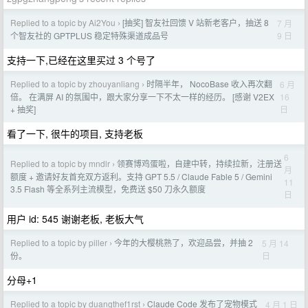
Replied to a topic by Ai2You
[抽奖] 智友社回馈 V 站新老客户，抽送 8
7 月
›
9 日
个智友社的 GPTPLUS 稳定特殊渠道成品号
支持一下,已经在这里买过 3 个号了
Replied to a topic by zhouyanliang
时隔半年， NocoBase 收入再次翻
6 月
›
16
倍。 在满屏 AI 的氛围中，跟大家分享一下不太一样的经历。 [感谢 V2EX
日
+ 抽奖]
看了一下, 很牛的项目, 支持老板
6
Replied to a topic by mndlr
领赛博鸡蛋啦，自建中转，持续拉新，注册送
›
月
额度 + 邀请好友首充双方返利。支持 GPT 5.5 / Claude Fable 5 / Gemini
11
3.5 Flash 等全系列主流模型，免费送 $50 刀永久额度
日
用户 id: 545 谢谢老板, 老板大气
Replied to a topic by piller
今年的大樱桃熟了，欢迎品尝，并抽 2
5 月 14
›
日
份。
分母+1
Replied to a topic by duangthef1rst
Claude Code 发布了宠物模式
4 月 1 日
›