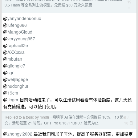
19
3.5 Flash 等全系列主流模型，免费送 $50 刀永久额度
日
@
yanyandenuonuo
@
lufeng666
@
MangoCloud
@
veryyoung957
@
raphaell2e
@
AXXbixia
@
mbufan
@
qifengle7
@
sgr
@
weijiagege
@
hudonghui
@
19cm
@
tieger
目前活动结束了，可以注册试用看看有体验额度，这几天还
有充值赠送，可以使用使用。
Replied to a topic by mndlr
嘀嘀嘀 AI 端午活动 - 充值赠送 10%， 10 起
6 月
›
18 日
充，活动截至 21 号晚。GPT Pro 0.16 / Plus 0.1 蹬完为止
@
zhongyi2002
最近我们增加了号池，提高了服务器配置，更加稳定