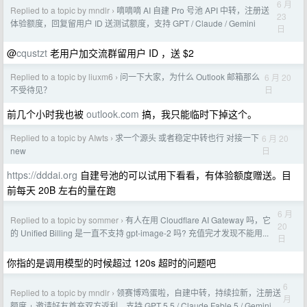
6 月
Replied to a topic by mndlr
嘀嘀嘀 AI 自建 Pro 号池 API 中转，注册送
›
23
体验额度，回复留用户 ID 送测试额度，支持 GPT / Claude / Gemini
日
@
cqustzt
老用户加交流群留用户 ID ，送 $2
Replied to a topic by liuxm6
问一下大家，为什么 Outlook 邮箱那么
6 月 20
›
日
不受待见？
前几个小时我也被
outlook.com
搞，我只能临时下掉这个。
Replied to a topic by AIwts
求一个源头 或者稳定中转也行 对接一下
6 月 20
›
日
new
https://dddai.org
自建号池的可以试用下看看，有体验额度赠送。目
前每天 20B 左右的量在跑
6 月
Replied to a topic by sommer
有人在用 Cloudflare AI Gateway 吗，它
›
20
的 Unified Billing 是一直不支持 gpt-image-2 吗? 充值完才发现不能用...
日
你指的是调用模型的时候超过 120s 超时的问题吧
6
Replied to a topic by mndlr
领赛博鸡蛋啦，自建中转，持续拉新，注册送
›
月
额度 + 邀请好友首充双方返利。支持 GPT 5.5 / Claude Fable 5 / Gemini