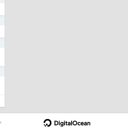
2
2
2
e