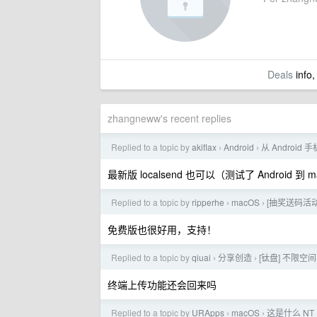
Deals
info,
zhangneww's recent replies
Replied to a topic by
akiflax
Android
从 Androi
›
›
最新版 localsend 也可以（测试了 Android 到 m
Replied to a topic by
ripperhe
macOS
[抽奖送码活动 
›
›
免费版也很好用，支持！
Replied to a topic by
qiuai
分享创造
[钛盘] 不限
›
›
终端上传功能还会回来吗
Replied to a topic by
URApps
macOS
这是什么 NT
›
›