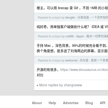
楼主，可以用 licecap 录 Gif ，不到 1MB 的小
Replied to a topic by
itengfei
分享创造
一个还年轻的 G
›
›
纯好奇，用单独客户端做些什么呢？ IDEA 或 VSC
Replied to a topic by
no996
Apple
我对一切带刘海
›
›
手持 Mac ，深色背景，99%的时候完全看不
换个角度想，是多送了刘海两边的屏幕，显示面
Replied to a topic by
leehomsf
问与答
发现一个非
›
›
开源的有很多，
https://www.docusaurus.cn/doc
对比
More replies by zhangneww
»
About
·
Help
·
Advertise
·
Blog
·
API