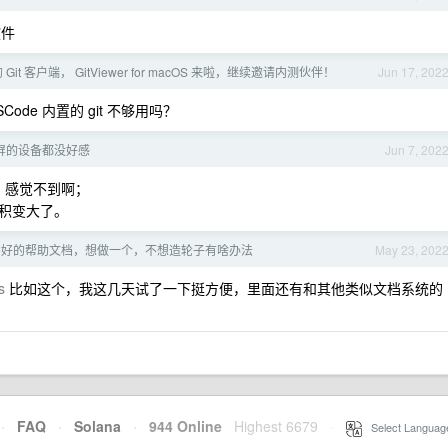
软件
it 客户端， GitViewer for macOS 来啦，继续邀请内测伙伴！
Jun 17, 202
ode 内置的 git 不够用吗？
屏的设备都没好感
Jun 7, 202
到、感觉不到啊；
积变大了。
常好的帮助文档，想做一个，不想造轮子有啥办法
May 23, 202
s
比如这个，我这几天试了一下挺方便，里面还有和其他类似文档系统的
·
FAQ
·
Solana
·
944 Online
Highest 6679
·
Select Languag