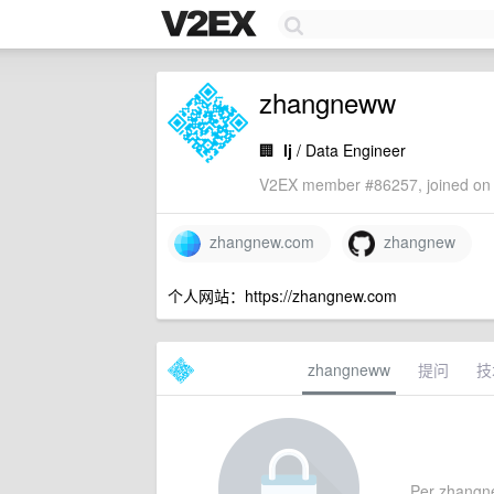
zhangneww
🏢
lj
/ Data Engineer
V2EX member #86257, joined on 
zhangnew.com
zhangnew
个人网站：https://zhangnew.com
zhangneww
提问
技
Per zhangnew