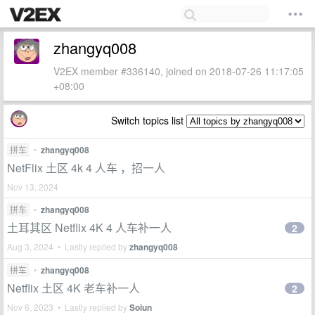
zhangyq008
V2EX member #336140, joined on 2018-07-26 11:17:05
+08:00
Switch topics list
拼车
•
zhangyq008
NetFlix 土区 4k 4 人车 ，招一人
Nov 13, 2024
拼车
•
zhangyq008
土耳其区 Netflix 4K 4 人车补一人
2
Aug 3, 2024 • Lastly replied by
zhangyq008
拼车
•
zhangyq008
Netflix 土区 4K 老车补一人
2
Nov 6, 2023 • Lastly replied by
Soiun