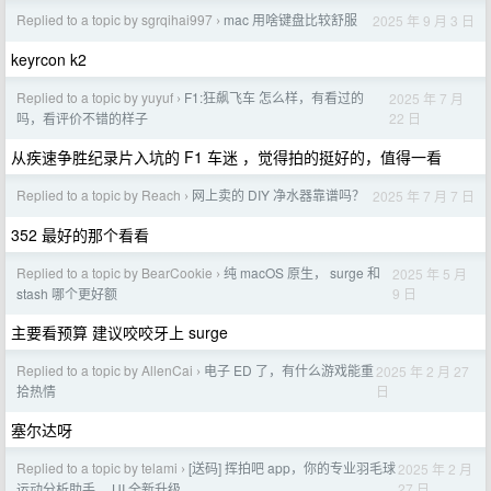
Replied to a topic by sgrqihai997
mac 用啥键盘比较舒服
2025 年 9 月 3 日
›
keyrcon k2
Replied to a topic by yuyuf
F1:狂飙飞车 怎么样，有看过的
2025 年 7 月
›
22 日
吗，看评价不错的样子
从疾速争胜纪录片入坑的 F1 车迷 ，觉得拍的挺好的，值得一看
Replied to a topic by Reach
网上卖的 DIY 净水器靠谱吗？
2025 年 7 月 7 日
›
352 最好的那个看看
Replied to a topic by BearCookie
纯 macOS 原生， surge 和
2025 年 5 月
›
9 日
stash 哪个更好额
主要看预算 建议咬咬牙上 surge
Replied to a topic by AllenCai
电子 ED 了，有什么游戏能重
2025 年 2 月 27
›
日
拾热情
塞尔达呀
Replied to a topic by telami
[送码] 挥拍吧 app，你的专业羽毛球
2025 年 2 月
›
27 日
运动分析助手， UI 全新升级