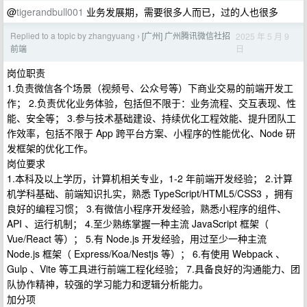
@
tigerandbull001
业务发展期，需要很多人而已，过的人也很多
Replied to a topic by zhangyuang
[广州] 广州腾讯微信社招
2025 年 5 月 9
›
日
前端
岗位职责
1.负责微信各个场景（视频号、公众号等）下商业交易的前端开发工
作； 2.负责优化业务体验，包括但不限于：业务流程、交互表现、性
能、安全等； 3.参与技术基础建设、持续优化工程效能、提升团队工
作效率，包括不限于 App 跨平台方案、小程序的性能优化、Node 研
发框架的优化工作。
岗位要求
1.本科及以上学历，计算机相关专业，1-2 年前端开发经验； 2.计算
机学科基础、前端知识扎实，熟悉 TypeScript/HTML5/CSS3 ，拥有
良好的编程习惯； 3.有微信小程序开发经验，熟悉小程序的组件、
API 、运行机制； 4.至少熟练掌握一种主流 JavaScript 框架（
Vue/React 等）； 5.有 Node.js 开发经验，用过至少一种主流
Node.js 框架（ Express/Koa/Nestjs 等）； 6.有使用 Webpack 、
Gulp 、Vite 等工具进行前端工程化经验； 7.具备良好的沟通能力、团
队协作精神，较强的学习能力和逻辑分析能力。
加分项