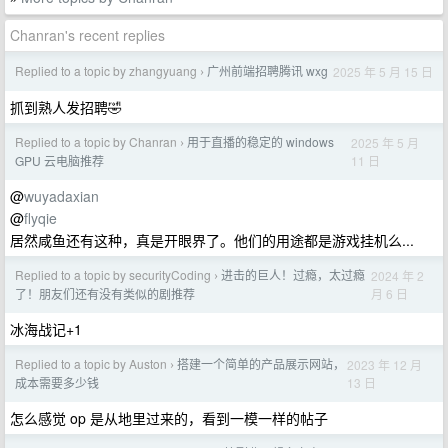
Chanran's recent replies
Replied to a topic by zhangyuang
广州前端招聘腾讯 wxg
2025 年 5 月 15 日
›
抓到熟人发招聘🤣
Replied to a topic by Chanran
用于直播的稳定的 windows
2025 年 5 月
›
11 日
GPU 云电脑推荐
@
wuyadaxian
@
flyqie
居然咸鱼还有这种，真是开眼界了。他们的用途都是游戏挂机么...
Replied to a topic by securityCoding
进击的巨人！过瘾，太过瘾
2024 年 2
›
月 6 日
了！朋友们还有没有类似的剧推荐
冰海战记+1
Replied to a topic by Auston
搭建一个简单的产品展示网站，
2023 年 12 月
›
13 日
成本需要多少钱
怎么感觉 op 是从地里过来的，看到一模一样的帖子