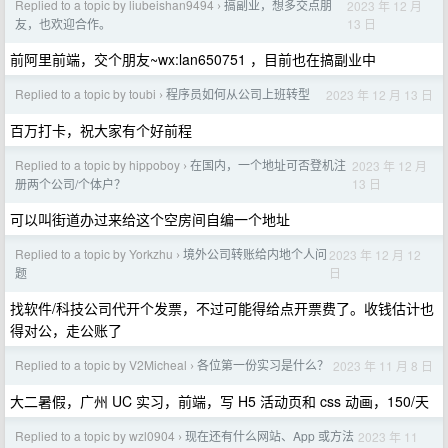
Replied to a topic by liubeishan9494
搞副业，想多交点朋
2023 年 12 月
›
13 日
友，也欢迎合作。
前阿里前端，交个朋友~wx:lan650751 ，目前也在搞副业中
Replied to a topic by toubi
程序员如何从公司上班转型
2023 年 12 月 13 日
›
百万打卡，祝大家有个好前程
Replied to a topic by hippoboy
在国内，一个地址可否登机注
2023 年 12 月
›
13 日
册两个公司/个体户？
可以叫街道办过来给这个空房间自编一个地址
Replied to a topic by Yorkzhu
境外公司转账给内地个人问
2023 年 12 月 12
›
日
题
找软件/科技公司代开个发票，不过可能得给点开票费了。收钱估计也
得对公，走公账了
Replied to a topic by V2Micheal
各位第一份实习是什么？
2023 年 11 月 8 日
›
大二暑假，广州 UC 实习，前端，写 H5 活动页和 css 动画，150/天
Replied to a topic by wzl0904
现在还有什么网站、App 或方法
2023 年 11
›