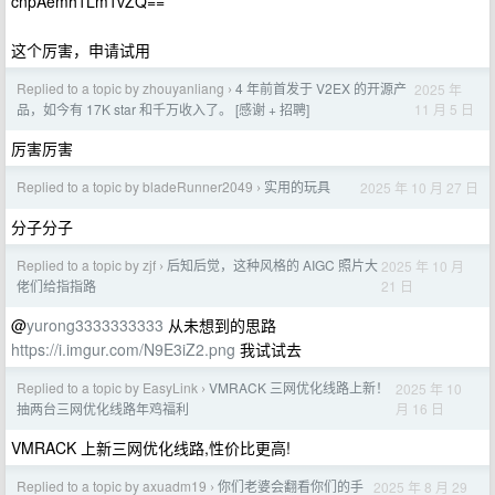
cnpAemh1Lm1vZQ==
这个厉害，申请试用
Replied to a topic by zhouyanliang
4 年前首发于 V2EX 的开源产
2025 年
›
11 月 5 日
品，如今有 17K star 和千万收入了。 [感谢 + 招聘]
厉害厉害
Replied to a topic by bladeRunner2049
实用的玩具
2025 年 10 月 27 日
›
分子分子
Replied to a topic by zjf
后知后觉，这种风格的 AIGC 照片大
2025 年 10 月
›
21 日
佬们给指指路
@
yurong3333333333
从未想到的思路
https://i.imgur.com/N9E3iZ2.png
我试试去
Replied to a topic by EasyLink
VMRACK 三网优化线路上新！
2025 年 10
›
月 16 日
抽两台三网优化线路年鸡福利
VMRACK 上新三网优化线路,性价比更高!
Replied to a topic by axuadm19
你们老婆会翻看你们的手
2025 年 8 月 29
›