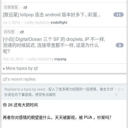
分享发现
•
zjf
[致远星] lolipop 连击 android 版本好多下...彩蛋...
11
Jul 1, 2015 • Lastly replied by
endoffight
问与答
•
zjf
[小白] DigitalOcean 三个 SF 的 droplets, IP 不一样,
测速的时候延迟, 连接带宽都不一样, 这是为什么
3
呢?
Feb 16, 2014 • Lastly replied by
cnyang
More topics by zjf
»
zjf's recent replies
Replied to a topic by neetz
投入了很多精力经营的一段感情，被女方评
7 月 9
›
日
价说在向下兼容我，感觉有点破防
你 26 还有大把时间
再者你对感情的期望是什么，天天被鄙视，被 PUA ，吵架吗？