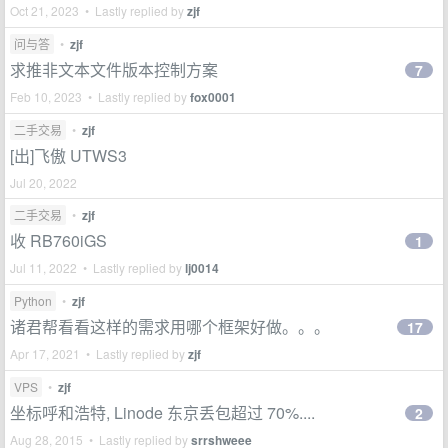
Oct 21, 2023 • Lastly replied by
zjf
问与答
•
zjf
求推非文本文件版本控制方案
7
Feb 10, 2023 • Lastly replied by
fox0001
二手交易
•
zjf
[出]飞傲 UTWS3
Jul 20, 2022
二手交易
•
zjf
收 RB760iGS
1
Jul 11, 2022 • Lastly replied by
lj0014
Python
•
zjf
诸君帮看看这样的需求用哪个框架好做。。。
17
Apr 17, 2021 • Lastly replied by
zjf
VPS
•
zjf
坐标呼和浩特, Linode 东京丢包超过 70%....
2
Aug 28, 2015 • Lastly replied by
srrshweee