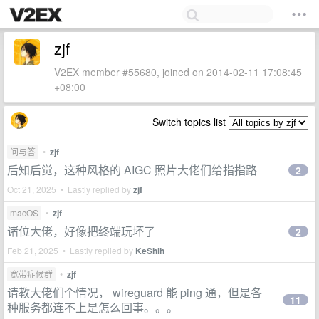
zjf
V2EX member #55680, joined on 2014-02-11 17:08:45
+08:00
Switch topics list
问与答
•
zjf
后知后觉，这种风格的 AIGC 照片大佬们给指指路
2
Oct 21, 2025 • Lastly replied by
zjf
macOS
•
zjf
诸位大佬，好像把终端玩坏了
2
Feb 21, 2025 • Lastly replied by
KeShih
宽带症候群
•
zjf
请教大佬们个情况， wireguard 能 ping 通，但是各
11
种服务都连不上是怎么回事。。。