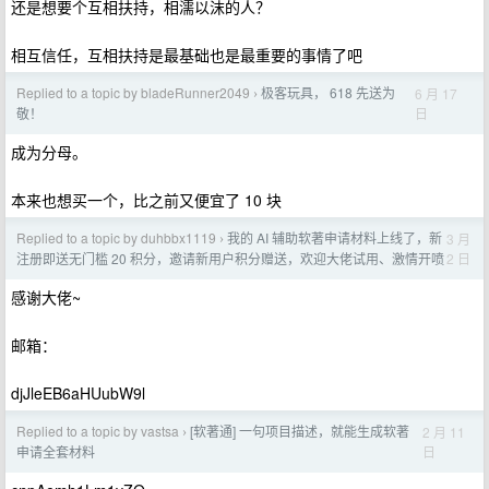
还是想要个互相扶持，相濡以沫的人？
相互信任，互相扶持是最基础也是最重要的事情了吧
Replied to a topic by bladeRunner2049
极客玩具， 618 先送为
6 月 17
›
日
敬！
成为分母。
本来也想买一个，比之前又便宜了 10 块
Replied to a topic by duhbbx1119
我的 AI 辅助软著申请材料上线了，新
3 月
›
2 日
注册即送无门槛 20 积分，邀请新用户积分赠送，欢迎大佬试用、激情开喷
感谢大佬~
邮箱：
djJleEB6aHUubW9l
Replied to a topic by vastsa
[软著通] 一句项目描述，就能生成软著
2 月 11
›
日
申请全套材料