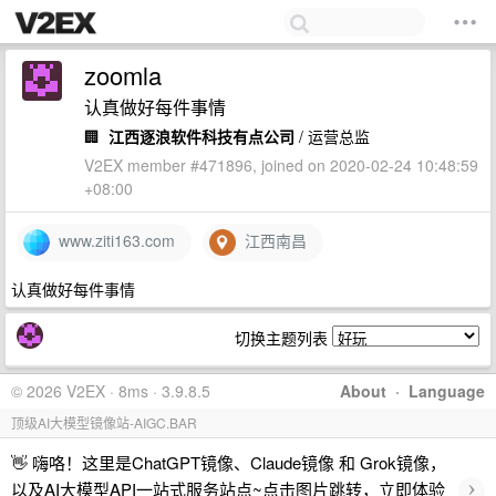
zoomla
认真做好每件事情
🏢
江西逐浪软件科技有点公司
/ 运营总监
V2EX member #471896, joined on 2020-02-24 10:48:59
+08:00
www.ziti163.com
江西南昌
认真做好每件事情
切换主题列表
© 2026 V2EX · 8ms · 3.9.8.5
About
·
Language
顶级AI大模型镜像站-AIGC.BAR
👋 嗨咯！这里是ChatGPT镜像、Claude镜像 和 Grok镜像，
›
以及AI大模型API一站式服务站点~点击图片跳转，立即体验