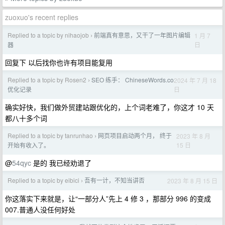
zuoxuo's recent replies
Replied to a topic by nihaojob
前端真有意思，又干了一年图片编辑
1 月 7
›
日
器
回复下 以后找你也许有项目能复用
Replied to a topic by Rosen2
SEO 练手： ChineseWords.co
2024 年 7 月 18
›
日
优化记录
确实好快，我们做外贸建站跟优化的，上个词老难了，你这才 10 天
都八十多个词
Replied to a topic by tanrunhao
网页项目启动两个月， 终于
2023 年 8 月
›
15 日
开始有收入了。
@
54qyc
是的 我已经劝退了
Replied to a topic by eibici
吾有一计，不知当讲否
2023 年 8 月 15 日
›
你这落实下来就是，让“一部分人”先上 4 修 3 ，那部分 996 的变成
007.普通人没任何好处