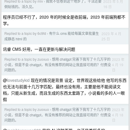
Replied to a topic by miv
我就不信卷到这个地步了，干活还要
2023 年 5 月
›
16 日
倒贴钱的。活久见。
程序员已经不行了，2020 年的时候全是收前端，2023 年前端狗都不
学。
Replied to a topic by 6c9fd
有什么 cms 能给每篇文章批量生
2023 年 4 月
›
25 日
成静态 html 的
讯睿 CMS 好用，一直在更新与解决问题
Replied to a topic by zuoxuo
想用 chatgpt 完善下我写了十几万字的
2023 年
›
4 月 19
小说，但是不会 chatgpt，有没有推荐的网站让我直接可用的？付费没
日
问题的。
@
lovestudykid
现在的情况是背景 设定，世界观这些给他 他写的东西
也无法与前面十几万字匹配，最终也没有用，主要是他不能阅读文
档，只能从新生成，而且生成的东西太套路了，小说看的多的人一眼
假
Replied to a topic by zuoxuo
想用 chatgpt 完善下我写了十几万字的
2023 年
›
4 月 18
小说，但是不会 chatgpt，有没有推荐的网站让我直接可用的？付费没
日
问题的。