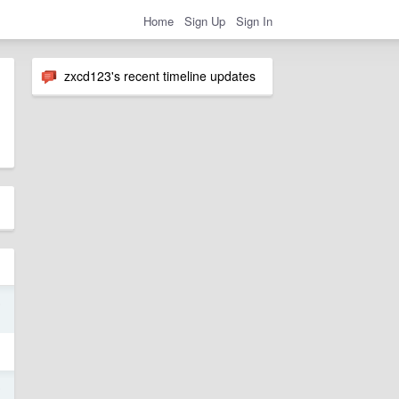
Home
Sign Up
Sign In
zxcd123's recent timeline updates
5
5