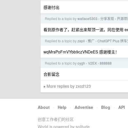
感谢付出
Replied to a topic by
wallace5303
分享发现
开源项
›
›
看到原作者了，赶紧出来帮顶一波。同在使用 ee
Replied to a topic by
zapll
推广
ChatGPT Plus
›
›
wqMrsPoFmVYbb9czVNDeES 感谢楼主！
Replied to a topic by
oygh
V2EX
888888
›
›
合影留念
More replies by zxcd123
»
About
·
Help
·
Advertise
·
Blog
·
API
创意工作者们的社区
World is powered by solitude