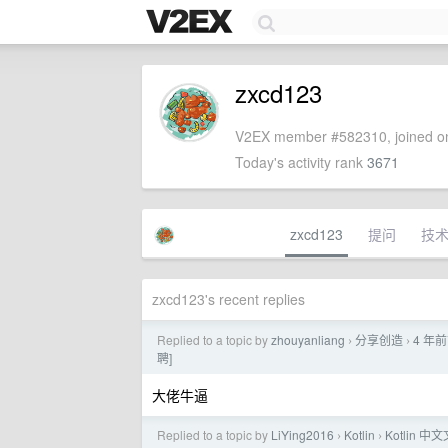
zxcd123
V2EX member #582310, joined on
Today's activity rank
3671
zxcd123
提问
技
zxcd123's recent replies
Replied to a topic by
zhouyanliang
分享创造
4 年前
›
›
聘]
大佬牛逼
Replied to a topic by
LiYing2016
Kotlin
Kotlin 中
›
›