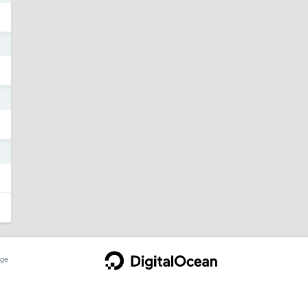
4
3
2
ge