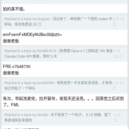
拍的真不错。
Replied to a topic by bingoso
活过来了，继续推广一下我的 codex 中
5 月 28
›
日
转站，依旧免费送 30 刀
emFxemFxMDEyNUBxcS5jb20=
谢谢老板
Replied to a topic by l534891619
[免费蹬 Opus 4.7 ] 回帖送 100 美金
5 月
›
25 日
Claude Code API 额度，限时 3 天
FRE-c7b48730
谢谢老板
Replied to a topic by bouts0309
地铁坐到一半女朋友发消息，才发现
5 月 14
›
日
自己早起了一个钟头
有次，早起洗漱完，拉开窗帘，发现天还没亮。。。回笼觉之后迟到
了。FML
Replied to a topic by Gnnbb
关于我发了一个帖子， 5.12 结婚，留了
5 月 7
›
日
两桌请网友来搂席