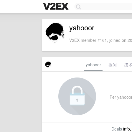
yahooor
V2EX member #161, joined on 20
yahooor
提问
技
Per yahooor's
Deals
info,