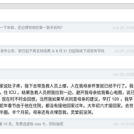
一下年龄，还记得你用的第一款手机吗？
Aug 25, 202
发布公告：即日起不再支持续费 从 8 月 31 日起陆续下线现有号码
Jul 29, 202
Apr 25, 202
家说肚子疼，我下去带急救人员上楼，人在我母亲怀里就已经不行了。我
住 ICU 。结果急救人员把我拉到一边，避开我母亲给我看心电图，说
现在时不时会回想，当然我如果早点同意母亲的建议，早打 120 ，我早
蛇年春节由于他在住院，都没有接他回家过年。大年初六才接回家。去世
半圈。半个月前，母亲还有点埋怨我，灵堂前没哭。
量 10 名，免费送虚拟 visa 卡，回帖抽奖
Apr 14, 202