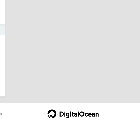
程
4
程
ge