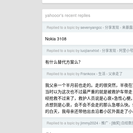
yahooor's recent replies
Replied to a topic by
sevenyangcc
分享发现
来暴露
›
›
Nokia 3108
Replied to a topic by
luojianxhlxt
分享发现
阿里小号
›
›
有什么替代方案么？
Replied to a topic by
Frankcox
生活
父亲走了
›
›
我父亲一个半月前也走的。走的很突然，半夜在
当时以为这次也不过最严重的就是被救护车带走，
经抢救不过来了，救护人员说是心衰+急性心梗。
点想到是心衰，会不会不会走的那么急哪么快。
的白天，我母亲还带他出去沿着小区外面走了小
Replied to a topic by
jimmy2024
推广
[抽奖] 白给数
›
›