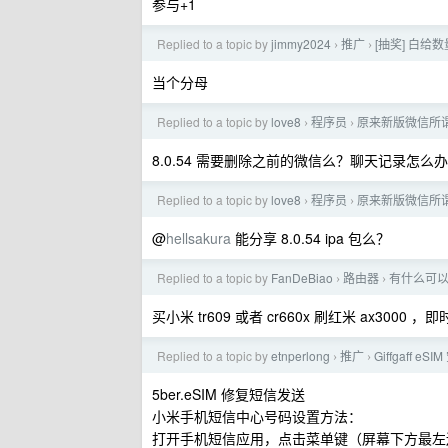
参与+1
Replied to a topic by
jimmy2024
推广
[抽奖] 白给数
›
›
当个分母
Replied to a topic by
love8
程序员
原来新版微信所谓的
›
›
8.0.54 需要删除之前的微信么？聊天记录怎么
Replied to a topic by
love8
程序员
原来新版微信所谓的
›
›
@
hellsakura
能分享 8.0.54 ipa 包么？
Replied to a topic by
FanDeBiao
路由器
有什么可以和
›
›
买小米 tr609 或者 cr660x 刷红米 ax3000 ，即
Replied to a topic by
etnperlong
推广
Giffgaff e
›
›
5ber.eSIM 修复短信发送
小米手机短信中心号码设置方法：
打开手机短信应用，点击菜单键（屏幕下方最左边，