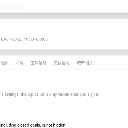
10-04-26 20:10:39 +08:00
术话题
好玩
工作信息
交易信息
城市相关
 settings, the topics list is only visible after you sign in
 including closed deals, is not hidden