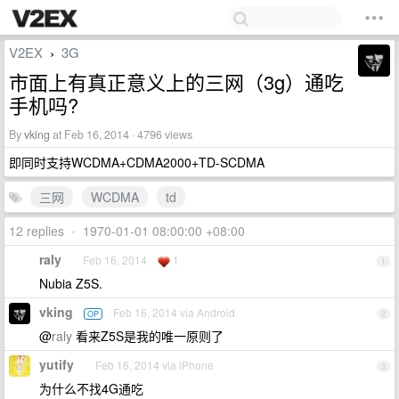
V2EX
3G
›
市面上有真正意义上的三网（3g）通吃
手机吗?
By
vking
at Feb 16, 2014 · 4796 views
即同时支持WCDMA+CDMA2000+TD-SCDMA
三网
WCDMA
td
12 replies
•
1970-01-01 08:00:00 +08:00
raly
Feb 16, 2014
1
1
Nubia Z5S.
vking
Feb 16, 2014 via Android
OP
2
@
raly
看来Z5S是我的唯一原则了
yutify
Feb 16, 2014 via iPhone
3
为什么不找4G通吃