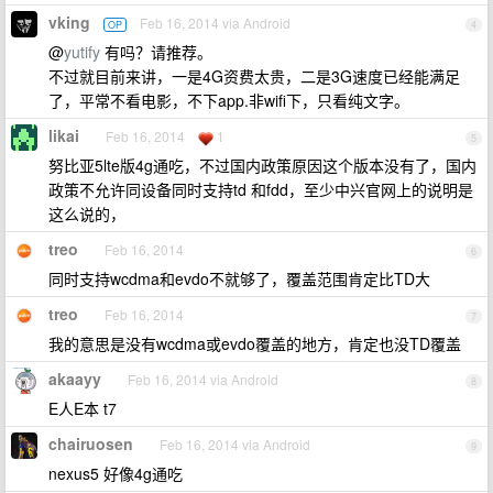
vking
Feb 16, 2014 via Android
OP
4
@
yutify
有吗？请推荐。
不过就目前来讲，一是4G资费太贵，二是3G速度已经能满足
了，平常不看电影，不下app.非wifi下，只看纯文字。
likai
Feb 16, 2014
1
5
努比亚5lte版4g通吃，不过国内政策原因这个版本没有了，国内
政策不允许同设备同时支持td 和fdd，至少中兴官网上的说明是
这么说的，
treo
Feb 16, 2014
6
同时支持wcdma和evdo不就够了，覆盖范围肯定比TD大
treo
Feb 16, 2014
7
我的意思是没有wcdma或evdo覆盖的地方，肯定也没TD覆盖
akaayy
Feb 16, 2014 via Android
8
E人E本 t7
chairuosen
Feb 16, 2014 via Android
9
nexus5 好像4g通吃