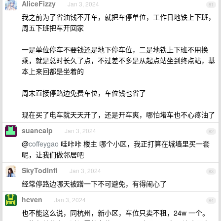
AliceFizzy
Jan 3, 2024
81
我之前为了省油钱不开车，就把车停单位，工作日地铁上下班，
周五下班把车开回家
一是单位停车不要钱还是地下停车位，二是地铁上下班不用换
乘，就是总时长久了点，不过差不多是从起点站坐到终点站，基
本上来回都是坐着的
周末直接停路边免费车位，车位钱也省了
现在买了电车就天天开了，还是开车爽，哪怕堵车也不心疼油了
suancaip
Jan 3, 2024
82
@
coffeygao
哇咔咔 楼主 哪个小区，我正打算在城墙里买一套
呢，让我们做邻居吧
SkyTodInfi
Jan 3, 2024
83
经常停路边哪天被蹭一下不可避免，有得闹心了
hcven
Jan 3, 2024
84
也不能这么说，同杭州，新小区，车位只卖不租，24w 一个。