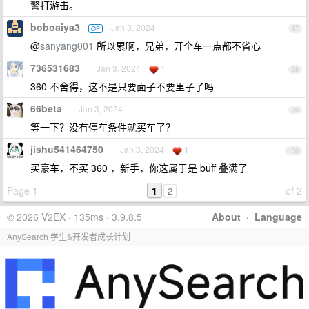
警打游击。
boboaiya3
Jan 3, 2024
OP
97
@
sanyang001
所以累啊，兄弟，开个车一点都不省心
736531683
Jan 3, 2024
1
98
360 不舍得，这不是只要面子不要里子了吗
66beta
Jan 3, 2024
99
等一下？没有停车条件就买车了？
jishu541464750
Jan 3, 2024
1
100
买豪车，不买 360 ，新手，你这属于是 buff 叠满了
Page 1
1
of 2
2
© 2026 V2EX · 135ms · 3.9.8.5
About
·
Language
AnySearch 学生&开发者成长计划