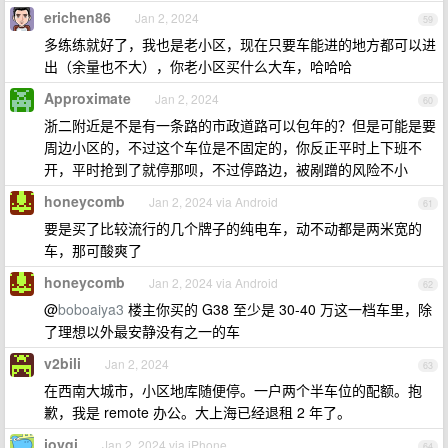
erichen86
Jan 2, 2024
59
多练练就好了，我也是老小区，现在只要车能进的地方都可以进
出（余量也不大），你老小区买什么大车，哈哈哈
Approximate
Jan 2, 2024
60
浙二附近是不是有一条路的市政道路可以包年的？但是可能是要
周边小区的，不过这个车位是不固定的，你反正平时上下班不
开，平时抢到了就停那呗，不过停路边，被剐蹭的风险不小
honeycomb
Jan 2, 2024 via Android
61
要是买了比较流行的几个牌子的纯电车，动不动都是两米宽的
车，那可酸爽了
honeycomb
Jan 2, 2024 via Android
62
@
boboaiya3
楼主你买的 G38 至少是 30-40 万这一档车里，除
了理想以外最安静没有之一的车
v2bili
Jan 2, 2024
63
在西南大城市，小区地库随便停。一户两个半车位的配额。抱
歉，我是 remote 办公。大上海已经退租 2 年了。
joyqi
Jan 2, 2024 via iPhone
64