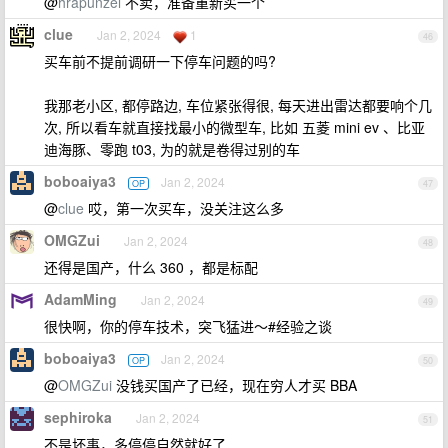
@
hrapunzel
不卖，准备重新买一个
clue
Jan 2, 2024
1
46
买车前不提前调研一下停车问题的吗?
我那老小区, 都停路边, 车位紧张得很, 每天进出雷达都要响个几
次, 所以看车就直接找最小的微型车, 比如 五菱 mini ev 、比亚
迪海豚、零跑 t03, 为的就是卷得过别的车
boboaiya3
Jan 2, 2024
OP
47
@
clue
哎，第一次买车，没关注这么多
OMGZui
Jan 2, 2024
48
还得是国产，什么 360 ，都是标配
AdamMing
Jan 2, 2024
49
很快啊，你的停车技术，突飞猛进～#经验之谈
boboaiya3
Jan 2, 2024
OP
50
@
OMGZui
没钱买国产了已经，现在穷人才买 BBA
sephiroka
Jan 2, 2024
51
不是坏事，多停停自然就好了