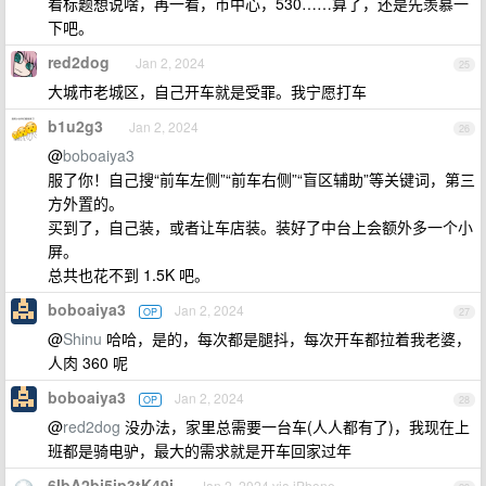
看标题想说啥，再一看，市中心，530……算了，还是先羡慕一
下吧。
red2dog
Jan 2, 2024
25
大城市老城区，自己开车就是受罪。我宁愿打车
b1u2g3
Jan 2, 2024
26
@
boboaiya3
服了你！自己搜“前车左侧”“前车右侧”“盲区辅助”等关键词，第三
方外置的。
买到了，自己装，或者让车店装。装好了中台上会额外多一个小
屏。
总共也花不到 1.5K 吧。
boboaiya3
Jan 2, 2024
OP
27
@
Shinu
哈哈，是的，每次都是腿抖，每次开车都拉着我老婆，
人肉 360 呢
boboaiya3
Jan 2, 2024
OP
28
@
red2dog
没办法，家里总需要一台车(人人都有了)，我现在上
班都是骑电驴，最大的需求就是开车回家过年
6IbA2bj5ip3tK49j
Jan 2, 2024 via iPhone