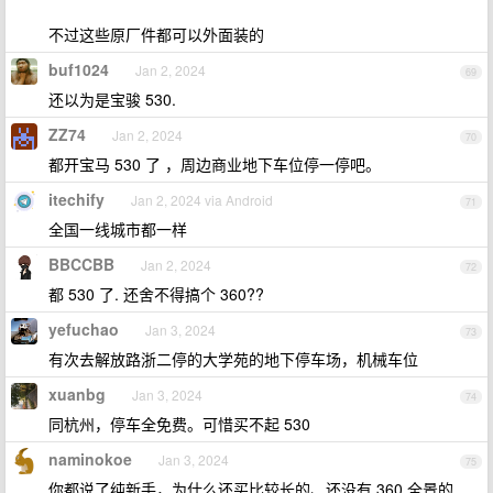
不过这些原厂件都可以外面装的
buf1024
Jan 2, 2024
69
还以为是宝骏 530.
ZZ74
Jan 2, 2024
70
都开宝马 530 了 ，周边商业地下车位停一停吧。
itechify
Jan 2, 2024 via Android
71
全国一线城市都一样
BBCCBB
Jan 2, 2024
72
都 530 了. 还舍不得搞个 360??
yefuchao
Jan 3, 2024
73
有次去解放路浙二停的大学苑的地下停车场，机械车位
xuanbg
Jan 3, 2024
74
同杭州，停车全免费。可惜买不起 530
naminokoe
Jan 3, 2024
75
你都说了纯新手，为什么还买比较长的、还没有 360 全景的