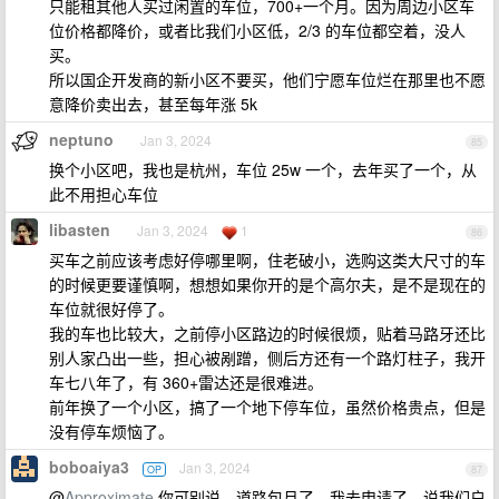
只能租其他人买过闲置的车位，700+一个月。因为周边小区车
位价格都降价，或者比我们小区低，2/3 的车位都空着，没人
买。
所以国企开发商的新小区不要买，他们宁愿车位烂在那里也不愿
意降价卖出去，甚至每年涨 5k
neptuno
Jan 3, 2024
85
换个小区吧，我也是杭州，车位 25w 一个，去年买了一个，从
此不用担心车位
libasten
Jan 3, 2024
1
86
买车之前应该考虑好停哪里啊，住老破小，选购这类大尺寸的车
的时候更要谨慎啊，想想如果你开的是个高尔夫，是不是现在的
车位就很好停了。
我的车也比较大，之前停小区路边的时候很烦，贴着马路牙还比
别人家凸出一些，担心被剐蹭，侧后方还有一个路灯柱子，我开
车七八年了，有 360+雷达还是很难进。
前年换了一个小区，搞了一个地下停车位，虽然价格贵点，但是
没有停车烦恼了。
boboaiya3
Jan 3, 2024
OP
87
@
Approximate
你可别说，道路包月了，我去申请了，说我们户