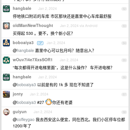
hangbale
Jan 2, 2024
52
停地铁口附近的车库 市区那块还是嘉里中心车库最舒服
oldManNewThought
Jan 2, 2024 via Android
53
买得起 530 。要不，换个新小区？
boboaiya3
Jan 2, 2024
OP
54
@
hangbale
嘉里中心可以包月吗？随意出入？
wOuv7i4e7XxsSOR1
Jan 2, 2024
55
“每次都得开进电梯里面”，这是什么操作？ 车开进电梯？
hangbale
Jan 2, 2024
56
@
boboaiya3
以前是有的 1k 多 现在不知道了
jonty
Jan 2, 2024
57
@
boboaiya3
#27
你还有老婆
guiyun
Jan 2, 2024
58
@
coffeygao
我去西安这么便宜，同在西北。我们小区停车位都
1200/年了