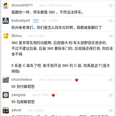
zhousir5071
Jan 2, 2024 via iPhone
19
我跟你一样，停车都靠 360 ，不然没法停车。
boboaiya3
Jan 2, 2024
OP
20
杭州亲老哥们，你们是怎么找车位的啊，我都咸鱼翻烂了
Shinu
Jan 2, 2024
21
360 是非常实用的功能啊, 后视镜/A 柱/车头视野盲区很多的,
不过不建议后装, 后装 360 要拆车门的, 后视镜还得打洞, 你应该
舍不得.
5 系是 C 级车了吧, 新手就开没 360 的 C 级, 你真是这个(竖大
拇指)
churchmice
Jan 2, 2024 via Android
1
22
50 到付解君愁
yangzzz
Jan 2, 2024
1
23
50 包邮解君愁
adoal
Jan 2, 2024
24