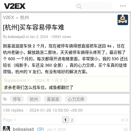
V2EX
杭州
›
[杭州]买车容易停车难
By
boboaiya3
at Jan 2, 2024 · 19993 views
刚喜滋滋提车快 2 个月，现在被停车搞得想直接把车送回 4s ，住在
杭州老破小，解放路浙二那块，天天被停车搞得头疼死了，最近租了
个 600 一个月的，每次都得开进电梯里面，非常狭小，我的 530 还比
较长（纯新手，车还没 360 全景），真的心力交瘁，买个车真的徒增
烦恼，杭州的 V 友们，有没有啥好的解决方案。
Supplement 1 · 2024 年 1 月 2 日
求亲老哥们怎么找车位，咸鱼都翻烂了
停车
杭州
喜滋滋
心力交瘁
136 replies
•
2024-01-26 10:56:00 +08:00
Page 1
1
of 2
2
boboaiya3
Jan 2, 2024
OP
1