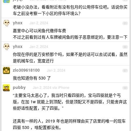
老破小没办法，看看附近有没有包月的公用停车位吧。话说你买
车之前没考察一下小区的停车环境么？
yhxx
Jan 2, 2024
65
嘉里中心可以闲鱼代缴停车费
不过之前看到过有人车牌被闲鱼的贩子恶意绑定的，要注意一下
yhxx
Jan 2, 2024
66
你现在停的是万安桥那个吗，如果不是的话可以去试试看，虽然
是机械车位，宽度还行
zlo309618100
Jan 2, 2024
67
我也知道你有 530 了
pubby
Jan 2, 2024 via iPhone
68
“主要宝马太恶心了，我当时只看四驱的，宝马四驱就是个丐
版，在加 1w 就能上到顶配，但是顶配又不是四驱，只能舍弃这
些舒适性配置，买了四驱。”
还真有一样的人，2019 年也是同样理由买了店里的唯一的现车
四驱 530 ，啥配置都没有。