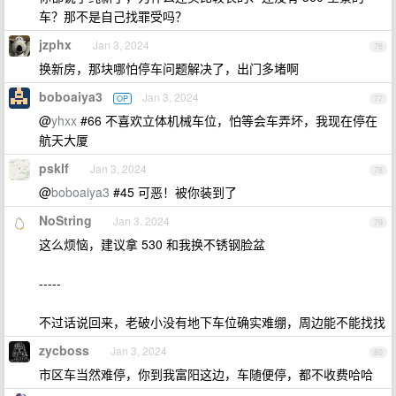
车？那不是自己找罪受吗？
jzphx
Jan 3, 2024
76
换新房，那块哪怕停车问题解决了，出门多堵啊
boboaiya3
Jan 3, 2024
OP
77
@
yhxx
#66 不喜欢立体机械车位，怕等会车弄坏，我现在停在
航天大厦
psklf
Jan 3, 2024
78
@
boboaiya3
#45 可恶！被你装到了
NoString
Jan 3, 2024
79
这么烦恼，建议拿 530 和我换不锈钢脸盆
-----
不过话说回来，老破小没有地下车位确实难绷，周边能不能找找
zycboss
Jan 3, 2024
80
市区车当然难停，你到我富阳这边，车随便停，都不收费哈哈