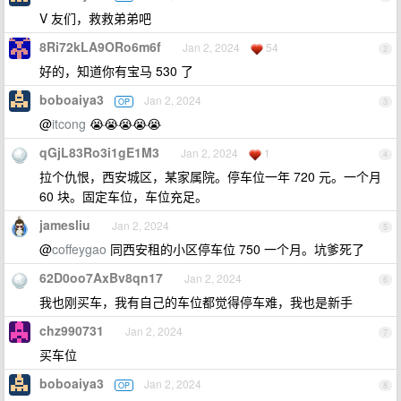
V 友们，救救弟弟吧
8Ri72kLA9ORo6m6f
Jan 2, 2024
54
2
好的，知道你有宝马 530 了
boboaiya3
Jan 2, 2024
OP
3
@
itcong
😭😭😭😭😭
qGjL83Ro3i1gE1M3
Jan 2, 2024
1
4
拉个仇恨，西安城区，某家属院。停车位一年 720 元。一个月
60 块。固定车位，车位充足。
jamesliu
Jan 2, 2024
5
@
coffeygao
同西安租的小区停车位 750 一个月。坑爹死了
62D0oo7AxBv8qn17
Jan 2, 2024
6
我也刚买车，我有自己的车位都觉得停车难，我也是新手
chz990731
Jan 2, 2024
7
买车位
boboaiya3
Jan 2, 2024
OP
8