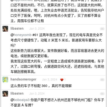
口还不是杭州的，不行，就算买房了也不行，这就是大杭州啊，
处处充满歧视，嗯，上次失业去申请灵活就业，告知我非杭州户
口交不了医保，呵呵，对杭州有点小失望了，买了房都不算业
主，周围车位都不让租
libasten
Jan 3, 2024
88
@
honeycomb
#61 这两年我也发现了，现在的电车真是完全不
考虑尺寸便捷性了，动辄 2 米宽 5 米长，普通家用车要那么大
吗？
这些新势力就比哪家大，宣传数据好看，而且容易塞进去更大的
电池，续航数据又更好看。
我发现这些宽大的车，一定程度上造成城市道路更加拥堵，车子
大了，过路口转弯慢，占据道路空间大还，还遮挡视线，与其他
车辆刮擦概率高。
handsomeroger
Jan 3, 2024
1
89
这么贵的车子不标配 360 ，真的不能理解
libasten
Jan 3, 2024
90
@
boboaiya3
你是户籍不想迁入杭州还是不够杭州门槛？你车子
不是浙 A 车牌?