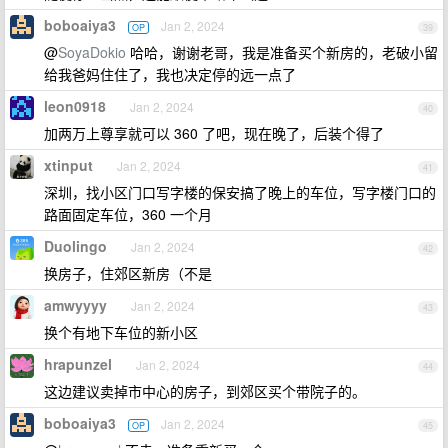
boboaiya3
Jan 2, 2024
OP
39
@
SoyaDokio
哈哈，谢谢老哥，我是准备买个新房的，老破小留
给我爸妈住住了，我也决定停的远一点了
leon0918
Jan 2, 2024
40
加两万上尊享就可以 360 了吧，现在晚了，后装个得了
xtinput
Jan 2, 2024
41
深圳，找小区门口写字楼的保安搞了晚上的车位，写字楼门口的
路面固定车位，360 一个月
Duolingo
Jan 2, 2024
42
换房子，住郊区新房（不是
amwyyyy
Jan 2, 2024
43
换个有地下车位的新小区
hrapunzel
Jan 2, 2024
44
这边建议卖掉市中心的房子，到郊区买个带院子的。
boboaiya3
Jan 2, 2024
OP
45