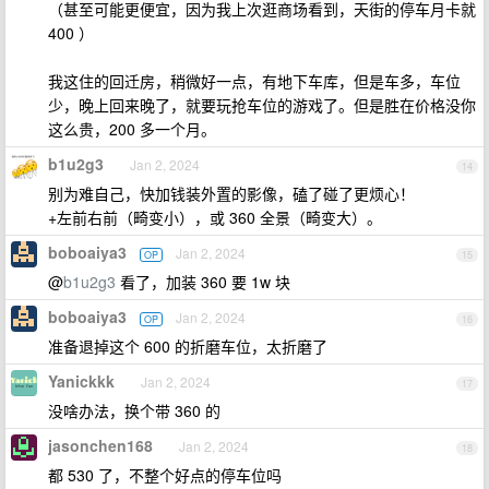
（甚至可能更便宜，因为我上次逛商场看到，天街的停车月卡就
400 ）
我这住的回迁房，稍微好一点，有地下车库，但是车多，车位
少，晚上回来晚了，就要玩抢车位的游戏了。但是胜在价格没你
这么贵，200 多一个月。
b1u2g3
Jan 2, 2024
14
别为难自己，快加钱装外置的影像，磕了碰了更烦心！
+左前右前（畸变小），或 360 全景（畸变大）。
boboaiya3
Jan 2, 2024
OP
15
@
b1u2g3
看了，加装 360 要 1w 块
boboaiya3
Jan 2, 2024
OP
16
准备退掉这个 600 的折磨车位，太折磨了
Yanickkk
Jan 2, 2024
17
没啥办法，换个带 360 的
jasonchen168
Jan 2, 2024
18
都 530 了，不整个好点的停车位吗