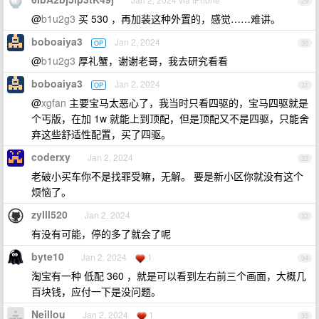
29
@
b1u2g3
买 530 ，再加装这种外置的，感觉……难讲。
boboaiya3
Jan 2, 2024
OP
30
@
b1u2g3
厚礼蟹，谢谢老哥，我去研究看看
boboaiya3
Jan 2, 2024
OP
31
@
xgfan
主要宝马太恶心了，我当时只看四驱的，宝马四驱就是
个丐版，在加 1w 就能上到顶配，但是顶配又不是四驱，只能舍
弃这些舒适性配置，买了四驱。
coderxy
Jan 2, 2024
32
老破小买车你不是找罪受嘛，无解。 要是新小区你就没有这个
烦恼了。
zylll520
Jan 2, 2024
33
有没有可能，停的多了就会了呢
byte10
Jan 2, 2024
1
34
淘宝有一种 低配 360 ，就是可以看到左右前三个画面，大概几
百块钱，应付一下是没问题。
Neillou
Jan 2, 2024
1
35