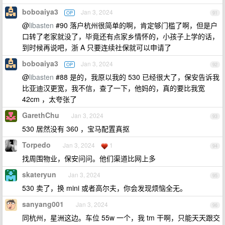
boboaiya3
Jan 3, 2024
OP
91
@
libasten
#90 落户杭州很简单的啊，肯定够门槛了啊，但是户
口转了老家就没了，毕竟还有点家乡情怀的，小孩子上学的话，
到时候再说吧，浙 A 只要连续社保就可以申请了
boboaiya3
Jan 3, 2024
OP
92
@
libasten
#88 是的，我原以我的 530 已经很大了，保安告诉我
比亚迪汉更宽，我不信，查了一下，他妈的，真的要比我宽
42cm ，太夸张了
GarethChu
Jan 3, 2024
93
530 居然没有 360 ，宝马配置真抠
Torpedo
Jan 3, 2024
1
94
找周围物业，保安问问。他们渠道比网上多
skateryun
Jan 3, 2024
95
530 卖了，换 mini 或者高尔夫，你会发现烦恼全无。
sanyang001
Jan 3, 2024
96
同杭州，星洲这边。车位 55w 一个，我 tm 干啊，只能天天跟交