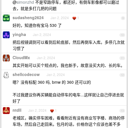
@
simonzhd
不是窄路停车，都还好，有倒车影像都可以磨过
去，就是多打几把的问题
sudasheng2624
Jan 2, 2024
1
9
好的，知道你有宝马 530 了
yingha
Jan 2, 2024
10
把后视镜调到可以看到后轮底部，然后再倒车入库。多停几次就
习惯了
CloudMx
Jan 2, 2024
11
其实开始可以买个短点的，我也新手，故意没买大的、长的车。
shellcodecow
Jan 2, 2024
12
嗯？没有标配 360 吗, bmw 的 360 还可以的
不过我建议你再买辆能自动停车的电车...这样就让自己停进去就
好了
ntdll
Jan 2, 2024
1
13
老城区，确实停车困难，看看附近有没有商业写字楼、商场的停
车场，然后自己走回来。包月的话，价格你这个应该也差不多