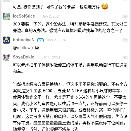
可恶, 被你装到了. 可怜了我的卡宴....也没地方停
IceSolStice
Jan 2, 2024
36
360 要装一下的，这个没办法，特别是新手强烈建议。其次浙二
旁边...真的没办法。感觉应该算杭州最难找车位的地方之一了
boboaiya3
Jan 2, 2024
OP
37
@
mbtfdwlx
😭
SoyaDokio
Jan 2, 2024
38
可以考虑把车子停到附近便宜的停车场，再用电动自行车联通家
和车。
当然根本解决方案是换地方，但这多半不是你想要的。还有个方
案就是换个宝骏 E200 、五菱 MINI EV 这种超小尺寸的车车，
使用体验完全不一样，尤其是开完 5 米+的车再换这个，不要太
爽，我们小区的车位是可以往后退一点的，正好前面可以多停一
台小尺寸车车，通勤用起来很舒服。或者终极方案，整个摩托/
电摩，这要考虑闯禁行的风险，以及雨雪天气不便问题，优点没
有停车费，最最最最最最最重要的是，再也不焦虑停车位问题，
随便停！当然，还能顺便不堵车（逃