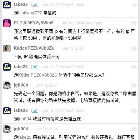
fake23
Jan 13, 2024 via Android
OP
9
@
LinKang777
电信的
PLDj0j9FY2y8Wm9i
Jan 13, 2024 via iPhone
10
我这里联通拨到不同 ip 有时间连上行带宽都不一样，有的 ip 严
格卡死 50M ，有的能跑到 150M🤣
K8dcnPEZ6V8b8Z6
Jan 13, 2024
11
不同 IP 段确实体验不同
fake23
Jan 13, 2024 via Android
OP
12
@
K8dcnPEZ6V8b8Z6
体验不同会差异那么大？
jgh004
Jan 13, 2024
13
先确定一个问题，你是网络小白否，如果是，建议你换个路由器
试试，或者把你的路由器先拨掉，电脑直接插光猫试试。
fake23
Jan 13, 2024 via Android
OP
14
@
jgh004
我没有桥接就是光猫直连
jgh004
Jan 13, 2024
15
@
fake23
用有线试试，别用光猫的 wifi. 有线还丢包，就打客服