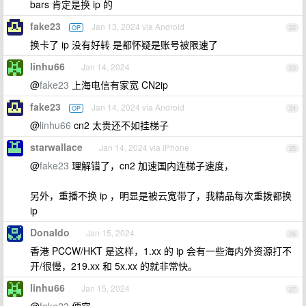
bars 肯定是换 ip 的
fake23
Jan 13, 2024 via Android
OP
22
换卡了 ip 没有好转 是都怀疑是账号被限速了
linhu66
Jan 14, 2024
23
@
fake23
上海电信有家宽 CN2ip
fake23
Jan 14, 2024 via Android
OP
24
@
linhu66
cn2 太贵还不如挂梯子
starwallace
Jan 14, 2024 via iPhone
25
@
fake23
理解错了，cn2 加速国内连梯子速度，
另外，重播不换 ip ，明显是被云宽带了，我精品每次重拨都换
ip
Donaldo
Jan 15, 2024
26
香港 PCCW/HKT 是这样，1.xx 的 ip 会有一些海内外资源打不
开/很慢，219.xx 和 5x.xx 的就非常快。
linhu66
Jan 15, 2024
27