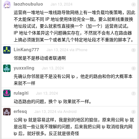
laozhoubuluo
Jan 13, 2024
4
运营商一堆地址一堆线路导致网络上有一堆负载均衡策略，因此
不太能保证不同 IP 地址使用体验完全一致。要么就断线重拨换
地址段试试，要么就索性直接换一个（加一个）运营商试试。
IP 地址个体差异这个问题确实存在，不然就不会有人在路由器
上搞必须拨到某一个或者某几个特定地址段才不重拨的脚本了。
LinKang777
Jan 13, 2024 via iPhone
5
邻居是不是移动或者联通啊
yuxxxling
Jan 13, 2024
6
先确认你邻居是不是没有公网 ip ，他走的路由和你的大概率本
来就不一样
rulagiti
Jan 13, 2024
7
动态路由的问题，换个 ip 效果就不一样。
erfesq
Jan 13, 2024 via Android
8
公网 ip 就是容易这样，我是别的地区的掂信，原来用公网 ip 就
是出现一些让我不理解的问题，后来我把公网 ip 取消给我内网
ip 后，就好很多。反正就是很奇怪