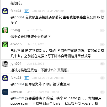
报故障。
fake23
Jan 13, 2024 via Android
OP
16
@
jgh004
我就是直连接线还是丢包 主要我怕换路由我公网 ip 就
没了
itning
Jan 13, 2024
17
你不如去找安装小哥检测下
elvodn
Jan 13, 2024
18
电信不同 IP 差别特别大，有的 IP 海外带宽能跑满，有的却只有
几十 k ，之前就在光猫上写了脚本自动测速并重新拨号
jgh004
Jan 13, 2024
19
通过光猫连还丢包，不投诉么？真能忍。
fake23
Jan 13, 2024 via Android
OP
20
@
jgh004
因为是海外 ip 啊。投诉也没用
czwstc
Jan 13, 2024 via iPhone
21
@
fake23
想要重播换 ip 的话，换个 ac name 即可。你如果用
pppoe scan ，可以得到两个 bars ，默认拨号到 vbars ，换