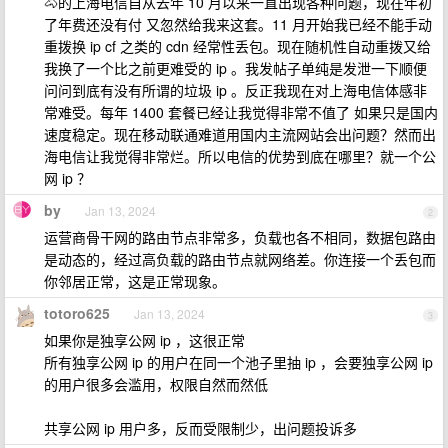
🐴的上海电信自从去年 10 月以来一直出现各种问题，现在年初
了年费还没有付 又忽然给我来这套。11 月开始我已经不能手动
重拨换 ip cf 之类的 cdn 经常性丢包。现在随机性自动重拨又给
我换了一个比之前更难受的 ip 。我发帖子单纯是发泄一下顺便
问问到底有没有所谓的垃圾 ip 。反正我现在对上海电信体感非
常难受。每年 1400 套餐已经让我觉得非常不值了 如果只是国内
速度稳定。现在移动联通难道用国内主流网站会出问题？然而出
海电信让我觉得非常烂。所以电信的优势到底在哪里？就一个公
网 ip ？
by
Jan 13, 2024
2
运营商骨干网的路由节点非常多，负载也各不相同，数据包路由
是动态的，经过高负载的路由节点就网络差。你连接一个丢包而
你邻居正常，这是正常现象。
totoro625
Jan 13, 2024
3
如果你是独享公网 ip ，这很正常
所有独享公网 ip 的用户在同一个池子里抽 ip ，会要独享公网 ip
的用户很多会滥用，权限自然而然低
共享公网 ip 用户多，反而受限制少，出问题投诉多