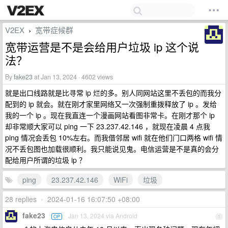
V2EX
宽带症候群
›
宽带运营是不是会给用户垃圾 ip 这个说
法？
By
fake23
at Jan 13, 2024 · 4602 views
就是出口线路就是比寻常 ip 烂的多。别人同网站这里不丢包的而我分
配到的 ip 就会。就在刚才家里网络又一次强制重拨释放了 ip 。发给
我的一个 ip 。现在我直连一个漫画网站看图非常卡。在刚才那个 ip
却非常顺大家可以 ping 一下 23.237.42.146 ，就现在凌晨 4 点我
ping 情况会丢包 10%左右。而我借邻居 wifi 就在他们门口两格 wifi 情
况不丢包图也加载很顺利。我只能说见鬼。电信运营是不是真的会分
配给用户所谓的垃圾 ip ？
ping
23.237.42.146
WiFi
垃圾
28 replies
•
2024-01-16 16:07:50 +08:00
fake23
Jan 13, 2024 via Android
OP
1