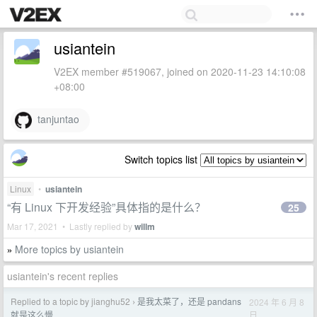
usiantein
V2EX member #519067, joined on 2020-11-23 14:10:08
+08:00
tanjuntao
Switch topics list
Linux
•
usiantein
“有 Linux 下开发经验”具体指的是什么？
25
Mar 17, 2021 • Lastly replied by
willm
More topics by usiantein
»
usiantein's recent replies
Replied to a topic by jianghu52
是我太菜了，还是 pandans
2024 年 6 月 8
›
日
就是这么慢