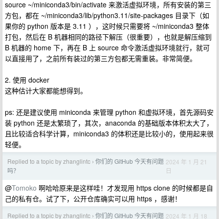
source ~/miniconda3/bin/activate 来激活虚拟环境，所有安装的第三
方包，都在 ~/miniconda3/lib/python3.11/site-packages 目录下（如
果你的 python 版本是 3.11 ），这时候只需要将 ~/miniconda3 整体
打包，然后在 B 机器相同的路径下解压（很重要），也就是解压缩到
B 机器的 home 下，再在 B 上 source 命令激活虚拟环境就行，就可
以直接用了，之前所有装过的第三方包都无需重装。非常简便。
2. 使用 docker
这种估计大家都能想得到。
ps: 还是建议使用 miniconda 来管理 python 和虚拟环境，首先源码安
装 python 还是太繁琐了，其次，anaconda 的基础版本体积太大了，
且比较适合科学计算，miniconda3 的体积还是比较小的，使用起来很
轻便。
Replied to a topic by zhanglintc
你们的 GitHub 今天有问题
2024 年 1 月 21
›
日
吗？
@
Tomoko
啊哈哈原来是这样哇！才发现用 https clone 的时候都是自
己的私有仓。试了下，公开仓库确实可以用 https ，感谢！
Replied to a topic by zhanglintc
你们的 GitHub 今天有问题
2024 年 1 月 18
›