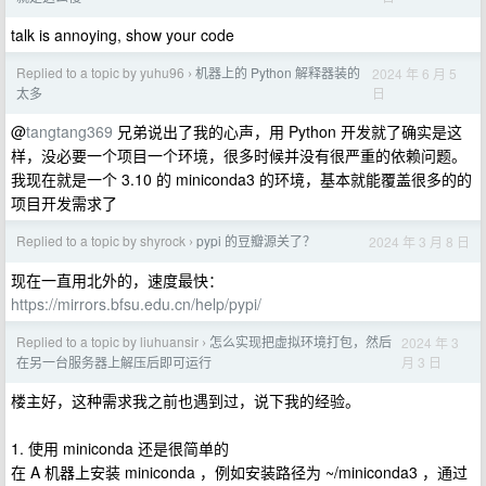
talk is annoying, show your code
Replied to a topic by yuhu96
机器上的 Python 解释器装的
2024 年 6 月 5
›
日
太多
@
tangtang369
兄弟说出了我的心声，用 Python 开发就了确实是这
样，没必要一个项目一个环境，很多时候并没有很严重的依赖问题。
我现在就是一个 3.10 的 miniconda3 的环境，基本就能覆盖很多的的
项目开发需求了
Replied to a topic by shyrock
pypi 的豆瓣源关了？
2024 年 3 月 8 日
›
现在一直用北外的，速度最快：
https://mirrors.bfsu.edu.cn/help/pypi/
Replied to a topic by liuhuansir
怎么实现把虚拟环境打包，然后
2024 年 3
›
月 3 日
在另一台服务器上解压后即可运行
楼主好，这种需求我之前也遇到过，说下我的经验。
1. 使用 miniconda 还是很简单的
在 A 机器上安装 miniconda ，例如安装路径为 ~/miniconda3 ，通过