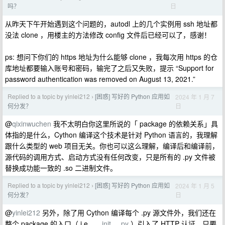
日
吗？
从昨天下午开始遇到这个问题的，autodl 上的几个实例用 ssh 地址都
没法 clone ，用楼主的方法修改 config 文件后已经可以了，感谢！
ps: 想问下你们的 https 地址为什么能够 clone ，我每次用 https 的仓
库地址都要输入账号和密码，输完了之后又失败，提示 “Support for
password authentication was removed on August 13, 2021.”
Replied to a topic by yinlei212
[困惑] 写好的 Python 应用如
2024 年 1 月 7
›
日
何分发？
@
qixinwuchen
我不太明白你这里所说的「 package 的依赖关系」具
体指的是什么，Cython 编译这个技术是针对 Python 语言的，我理解
跟什么类型的 web 项目无关。你也可以这么理解，编译后和编译前，
源代码的调用方式、启动方式没有任何改变，只是所有的 .py 文件被
替换成功能一致的 .so 二进制文件。
Replied to a topic by yinlei212
[困惑] 写好的 Python 应用如
2024 年 1 月 5
›
日
何分发？
@
yinlei212
另外，除了用 Cython 编译每个 .py 源文件外，我们还在
整个 package 的入口（ i.e.,
__init__.py
）引入了 HTTP 认证，只要