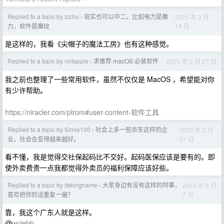
Replied to a topic by zizhu
现实也可以中二，比如电力是魔
2025 年 3 月
›
18 日
力，软件是魔纹
是这样的，我看《尖帽子的魔法工房》也有这种感觉。
Replied to a topic by notapple
求推荐 macOS 必装软件
2025 年 2 月 27 日
›
我之前也整理了一些常用软件，虽然不仅仅是 MacOS ，希望能对你
有少许帮助。
https://niracler.com/plrom#user-content-软件工具
Replied to a topic by Simle100
社会上多一些京东这样的企
2025 年 2 月
›
21 日
业，社会会变得越来越好。
看不懂，我是觉得交社保起码比不交好。起码医保应该是要有的。即
使外卖费贵一点我都觉得外卖员的福利保障应该好些。
Replied to a topic by itskingname
大家身边有没有这样的同事，
2024 年 9 月
›
7 日
喜欢把你的话重复一遍？
靠，我这个广东人就是这样。
@
wclebb