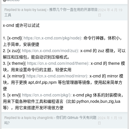
Replied to a topic by lucasj
推荐几个你一直在用的开源项目
2024 年 4 月 19
›
日
工具
x-cmd 或许可以试试
1. [x-cmd](
https://cn.x-cmd.com/pkg/node):
命令行神器，体积小，
上手简单，安装便捷
2. [x zuz](
https://cn.x-cmd.com/mod/zuz):
x-cmd 的 zuz 模块，可以
解压和压缩包，能自动识别压缩格式。
3. [x theme](
https://cn.x-cmd.com/mod/theme):
x-cmd 的 theme 模
块，用来设置命令行的主题，轻便实用
4. [x mirror](
https://cn.x-cmd.com/mod/mirror):
x-cmd 的 mirror 模
块，用于更换 apt,dnf,pip,npm 等包管理器等镜像，使用起来简单方
便
5. [x env](
https://cn.x-cmd.com/pkg/):
x-cmd pkg 体系的封装模块，
用来下载各种软件工具和编程语言（比如 python,node,bun,zig,lua
等），用它来搭建开发环境很方便
Replied to a topic by zhanglintc
你们的 GitHub 今天有问题
2024 年 1 月 19
›
日
吗？