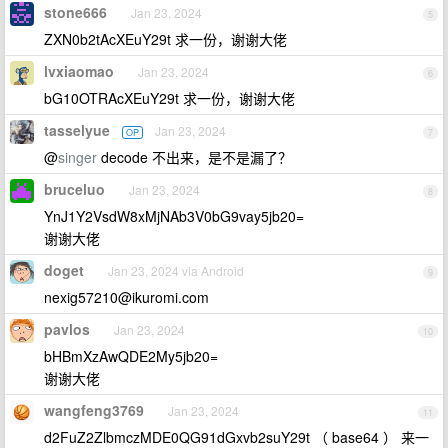
stone666
Jan 23, 2024
5
ZXN0b2tAcXEuY29t 求一份，谢谢大佬
lvxiaomao
Jan 23, 2024
6
bG10OTRAcXEuY29t 求一份，谢谢大佬
tasselyue
Jan 23, 2024
OP
7
@
singer
decode 不出来，是不是漏了？
bruceluo
Jan 23, 2024
8
YnJ1Y2VsdW8xMjNAb3V0bG9vay5jb20=
谢谢大佬
doget
Jan 23, 2024 via Android
9
nexig57210@ikuromi.com
pavlos
Jan 23, 2024
10
bHBmXzAwQDE2My5jb20=
谢谢大佬
wangfeng3769
Jan 23, 2024
11
d2FuZ2ZlbmczMDE0QG91dGxvb2suY29t （ base64 ） 来一