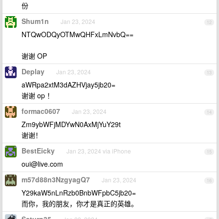
份
Shum1n
Jan 23, 2024
12
NTQwODQyOTMwQHFxLmNvbQ==
谢谢 OP
Deplay
Jan 23, 2024
13
aWRpa2xtM3dAZHVjay5jb20=
谢谢 op ！
formac0607
Jan 23, 2024
14
Zm9ybWFjMDYwN0AxMjYuY29t
谢谢！
BestEicky
Jan 23, 2024 via iPhone
15
oui@live.com
m57d88n3NzgyagQ7
Jan 23, 2024
16
Y29kaW5nLnRzb0BnbWFpbC5jb20=
而你，我的朋友，你才是真正的英雄。