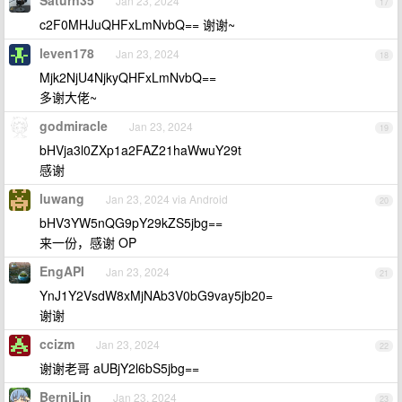
Saturn35
Jan 23, 2024
17
c2F0MHJuQHFxLmNvbQ== 谢谢~
leven178
Jan 23, 2024
18
Mjk2NjU4NjkyQHFxLmNvbQ==
多谢大佬~
godmiracle
Jan 23, 2024
19
bHVja3l0ZXp1a2FAZ21haWwuY29t
感谢
luwang
Jan 23, 2024 via Android
20
bHV3YW5nQG9pY29kZS5jbg==
来一份，感谢 OP
EngAPI
Jan 23, 2024
21
YnJ1Y2VsdW8xMjNAb3V0bG9vay5jb20=
谢谢
ccizm
Jan 23, 2024
22
谢谢老哥 aUBjY2l6bS5jbg==
BerniLin
Jan 23, 2024
23