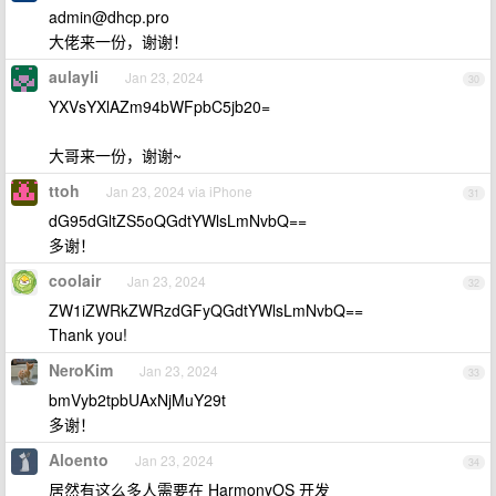
admin@dhcp.pro
大佬来一份，谢谢！
aulayli
Jan 23, 2024
30
YXVsYXlAZm94bWFpbC5jb20=
大哥来一份，谢谢~
ttoh
Jan 23, 2024 via iPhone
31
dG95dGltZS5oQGdtYWlsLmNvbQ==
多谢！
coolair
Jan 23, 2024
32
ZW1iZWRkZWRzdGFyQGdtYWlsLmNvbQ==
Thank you!
NeroKim
Jan 23, 2024
33
bmVyb2tpbUAxNjMuY29t
多谢！
Aloento
Jan 23, 2024
34
居然有这么多人需要在 HarmonyOS 开发