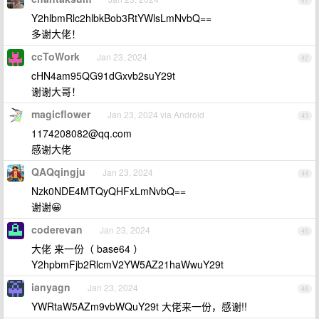
41
Y2hlbmRlc2hlbkBob3RtYWlsLmNvbQ==
多谢大佬！
ccToWork
Jan 23, 2024
42
cHN4am95QG91dGxvb2suY29t
谢谢大哥！
magicflower
Jan 23, 2024 via Android
43
1174208082@qq.com
感谢大佬
QAQqingju
Jan 23, 2024
44
Nzk0NDE4MTQyQHFxLmNvbQ==
谢谢😀
coderevan
Jan 23, 2024
45
大佬 来一份（ base64 ）
Y2hpbmFjb2RlcmV2YW5AZ21haWwuY29t
ianyagn
Jan 23, 2024
46
YWRtaW5AZm9vbWQuY29t 大佬来一份，感谢!!