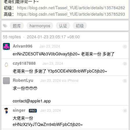
老哥们能评论一下~
初级：
https://blog.csdn.net/Tassel_YUE/article/details/135784282
高级：
https://blog.csdn.net/Tassel_YUE/article/details/135785293
题库
harmonyos
认证
初级
55 replies
•
2024-01-23 23:05:17 +08:00
Arivan996
Jan 23, 2024
1
enNnZDE5OTVAb3V0bG9vay5jb20= 老哥来一份 多谢了
czy8187888
Jan 23, 2024
2
老哥来一份 多谢了 Y3p5ODE4N0BnbWFpbC5jb20=
RobertLyu
Jan 23, 2024 via iPhone
3
求一份🥹🥹🥹
contact@apple1.app
singer
Jan 23, 2024
PRO
4
大佬来一份
eHNzX2VyJTQwZm94bWFpbC5jb20=