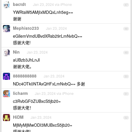
bactdt
Jan 23, 2024 via iPhone
47
YWRtaW5AMjIxMDQxLnh5eg==
谢谢
Mephisto233
Jan 23, 2024
48
eGllemVmdUBvdXRsb29rLmNvbQ==
感谢大佬!
Nin
Jan 23, 2024
49
aUBzb3JhLnJl
谢谢大佬。
8888888888
Jan 23, 2024
50
NDc4OTk0NTAxQHFxLmNvbQ== 多谢
licharm
Jan 23, 2024 via iPhone
51
c3RvbGF0ZUBxcS5jb20=
感谢大佬！
HiDM
Jan 23, 2024
52
MjMyMjMwODI3MUBxcS5jb20=
感谢大佬!