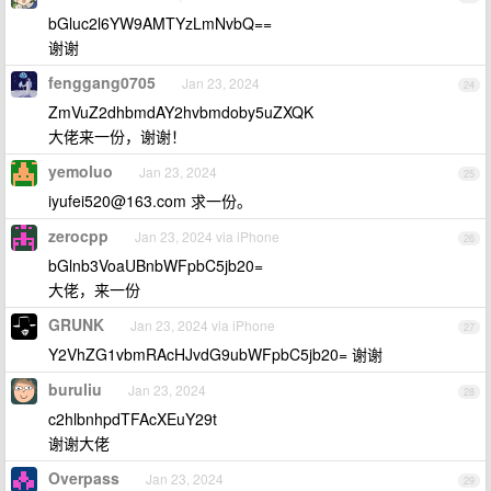
bGluc2l6YW9AMTYzLmNvbQ==
谢谢
fenggang0705
Jan 23, 2024
24
ZmVuZ2dhbmdAY2hvbmdoby5uZXQK
大佬来一份，谢谢！
yemoluo
Jan 23, 2024
25
iyufei520@163.com
求一份。
zerocpp
Jan 23, 2024 via iPhone
26
bGlnb3VoaUBnbWFpbC5jb20=
大佬，来一份
GRUNK
Jan 23, 2024 via iPhone
27
Y2VhZG1vbmRAcHJvdG9ubWFpbC5jb20= 谢谢
buruliu
Jan 23, 2024
28
c2hlbnhpdTFAcXEuY29t
谢谢大佬
Overpass
Jan 23, 2024
29