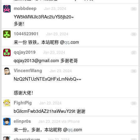
mobbdeep
Jan 23, 2024
35
YW5kMWJlc3RAc2luYS5jb20=
多谢！
1044523901
Jan 23, 2024
36
来一份 铁铁，本站昵称 @
qq
.com
qqjay2019
Jan 23, 2024
37
qqjay2013@gmail.com
多谢老哥
VincentWang
Jan 23, 2024
38
NzQ2NTUzNTExQHFxLmNvbQ==
感谢大佬！
FightPig
Jan 23, 2024
39
bGlicmFwb3dAZ21haWwuY29t 谢谢
elinpr0s
Jan 23, 2024 via iPhone
40
来一份，多谢，本站昵称 @
qq
.com
chantaksum
Jan 23, 2024