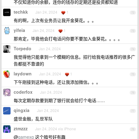
不仅知道你的余额，连你的钱存的定期还是投资都知道
techkk
Jan 24, 2024
1
72
有的啊，上次有业务员让我开金葵花。。。
yifeia
Jan 24, 2024
1
73
那肯定，毕竟他会打电话问你要不要加入金葵花。。。。
Torpedo
Jan 24, 2024
74
我觉得他只能拿到一个模糊的信息。招行给我电话推荐的很多广
告都挺不靠谱的
laydown
Jan 24, 2024
1
75
下午刚接到这种电话，还让我添加微信。。。
coderfox
Jan 24, 2024
76
每次定期存款要到期了银行就会给打个电话……
qingxia
Jan 24, 2024
77
盛世金融，乱世军队
ztmzzz
Jan 24, 2024 via iPhone
78
@
gamexg
这个暗号好有趣