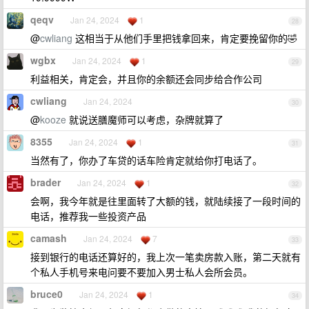
qeqv
Jan 24, 2024
1
28
@
cwliang
这相当于从他们手里把钱拿回来，肯定要挽留你的🤣
wgbx
Jan 24, 2024
1
29
利益相关，肯定会，并且你的余额还会同步给合作公司
cwliang
Jan 24, 2024
30
@
kooze
就说送膳魔师可以考虑，杂牌就算了
8355
Jan 24, 2024
1
31
当然有了，你办了车贷的话车险肯定就给你打电话了。
brader
Jan 24, 2024
1
32
会啊，我今年就是往里面转了大额的钱，就陆续接了一段时间的
电话，推荐我一些投资产品
camash
Jan 24, 2024
7
33
接到银行的电话还算好的，我上次一笔卖房款入账，第二天就有
个私人手机号来电问要不要加入男士私人会所会员。
bruce0
Jan 24, 2024
1
34