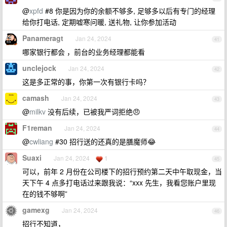
@
xpfd
#8 你是因为你的余额不够多, 足够多以后有专门的经理
给你打电话, 定期嘘寒问暖, 送礼物, 让你参加活动
Panameragt
Jan 24, 2024
41
哪家银行都会 ，前台的业务经理都能看
unclejock
Jan 24, 2024
42
这是多正常的事，你第一次有银行卡吗？
camash
Jan 24, 2024
43
@
milkv
没有后续，已被我严词拒绝😠
F1reman
Jan 24, 2024
44
@
cwliang
#30 招行送的还真的是膳魔师😂
Suaxi
Jan 24, 2024
1
45
可以，前年 2 月份在公司楼下的招行预约第二天中午取现金，当
天下午 4 点多打电话过来跟我说：“xxx 先生，我看您账户里现
在的钱不够啊”
gamexg
Jan 24, 2024
46
招行不知道，