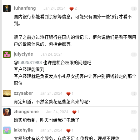
fuhanfeng
Jan 24, 2024
2
13
国内银行都能看到余额等信息，可能只有国外一些银行才看不
到。
很早之前办过渣打银行在国内的借记卡，柜台说他们是看不到用
户的敏感信息的，包括余额等。
julyclyde
Jan 24, 2024
14
@
fu82581983
也许是柜台权限的问题吧
客户经理能看到
客户经理就是负责发点小礼品安抚客户让客户别把钱转走的那个
职位
xzysaber
Jan 24, 2024
1
15
肯定知道，不然金葵花这些怎么来的呢？
zhangshine
Jan 24, 2024
1
16
确实能看到，昨天也给我打电话了
lakehylia
Jan 24, 2024
1
17
大额的才有这个服务，存款不足 4 位数的，理都不理你