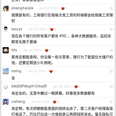
shanghaojia
Jan 24, 2024
1
2
我猜是有的，工商银行在我每次发工资的时候都会给我推工资理
财
lazyyz
Jan 24, 2024
2
3
现在各个银行的所有客户都有 KYC ，各种大数据服务，监控余
额变化属于基操
fds
Jan 24, 2024
2
4
那肯定都能查呀。你没看一些文章里，银行为了能留住大储户的
钱，还要定期送小礼物呢。
rming
Jan 24, 2024
1
5
会
9A0DIP9kgH1O4wjR
Jan 24, 2024
1
6
肯定会的，无意中撇过一眼屏幕，好像很多数据都有
cwliang
Jan 24, 2024
2
7
肯定啊，有次把朝朝盈里面的钱转出去了，第二天客户经理直接
打电话了，巴拉巴拉说一大堆就是让再把钱转进去。毫无隐私可