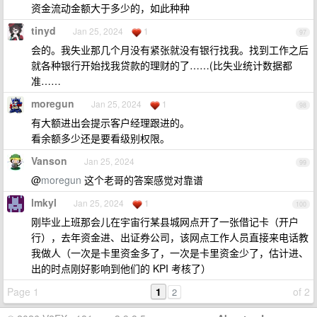
资金流动金额大于多少的，如此种种
tinyd
Jan 25, 2024
1
97
会的。我失业那几个月没有紧张就没有银行找我。找到工作之后
就各种银行开始找我贷款的理财的了……(比失业统计数据都
准……
moregun
Jan 25, 2024
1
98
有大额进出会提示客户经理跟进的。
看余额多少还是要看级别权限。
Vanson
Jan 25, 2024
99
@
moregun
这个老哥的答案感觉对靠谱
lmkyl
Jan 25, 2024
1
100
刚毕业上班那会儿在宇宙行某县城网点开了一张借记卡（开户
行），去年资金进、出证券公司，该网点工作人员直接来电话教
我做人（一次是卡里资金多了，一次是卡里资金少了，估计进、
出的时点刚好影响到他们的 KPI 考核了）
Page 1
1
of 2
2