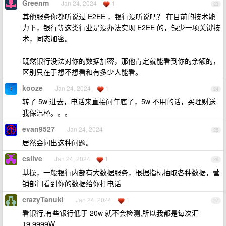
Greenm
Jan 24, 2024
1
23
其他服务你都听说过 E2EE ，银行没听说吧？ 在目前的技术能
力下，银行等这类行业是没办法实现 E2EE 的，缺少一项关键技
术，同态加密。
既然银行没法对你的数据加密，那他肯定就能看到你的余额的，
区别只在于想不想看和有多少人能看。
kooze
Jan 24, 2024
1
24
转了 5w 进去，电话来直接问年底了，5w 不用的话，买理财送
我保温杯。。。
evan9527
Jan 24, 2024
25
居然会问出这种问题。
cslive
Jan 24, 2024
1
26
基操，一般银行内部有大数据服务，根据指标抽取各种数据，营
销部门看到你的数据给你打电话
crazyTanuki
Jan 24, 2024
1
27
看银行,有些银行低于 20w 就不会检测,所以我都是每次汇
19.9999W