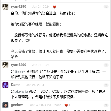
ryan4290
Jan 24, 2024
1
79
会的，他们知道你的资金进出，精确到分；
给你分配的客户经理，就能看到；
一般我都写他的推荐号，他还给我发挺精美的纪念品；还请我吃
饭去了，哈哈
今天我搞了贷款，估计明天就问我，需要不需要利率优惠券了，
哈哈
ryan4290
Jan 24, 2024
80
@
Jinnrry
其他银行这个应该是不能知道的？这个没了解过；一
般转到其他银行，他就不知道了呀
Damn
Jan 24, 2024
81
@
lakehylia
ABC ，BOC ，CCB ，超过存款保险赔付额了也从
来人没理啊。。倒是邮储钱不多却很积极。
geelaw
Jan 24, 2024 via iPhone
1
82