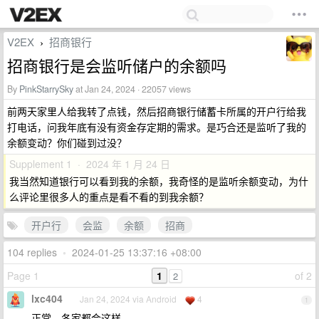
V2EX
招商银行
›
招商银行是会监听储户的余额吗
By
PinkStarrySky
at Jan 24, 2024 · 22057 views
前两天家里人给我转了点钱，然后招商银行储蓄卡所属的开户行给我
打电话，问我年底有没有资金存定期的需求。是巧合还是监听了我的
余额变动？你们碰到过没？
Supplement 1 · 2024 年 1 月 24 日
我当然知道银行可以看到我的余额，我奇怪的是监听余额变动，为什
么评论里很多人的重点是看不看的到我余额？
开户行
会监
余额
招商
104 replies
•
2024-01-25 13:37:16 +08:00
Page 1
1
of 2
2
lxc404
Jan 24, 2024 via Android
4
1
正常，各家都会这样