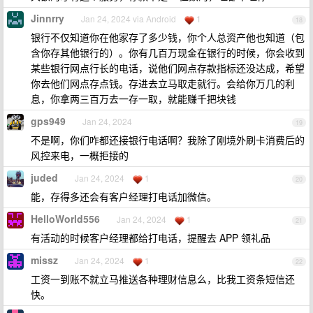
Jinnrry
Jan 24, 2024 via Android
1
18
银行不仅知道你在他家存了多少钱，你个人总资产他也知道（包
含你存其他银行的）。你有几百万现金在银行的时候，你会收到
某些银行网点行长的电话，说他们网点存款指标还没达成，希望
你去他们网点存点钱。存进去立马取走就行。会给你万几的利
息，你拿两三百万去一存一取，就能赚千把块钱
gps949
Jan 24, 2024
19
不是啊，你们咋都还接银行电话啊？我除了刚境外刷卡消费后的
风控来电，一概拒接的
juded
Jan 24, 2024
1
20
能，存得多还会有客户经理打电话加微信。
HelloWorld556
Jan 24, 2024
1
21
有活动的时候客户经理都给打电话，提醒去 APP 领礼品
missz
Jan 24, 2024
1
22
工资一到账不就立马推送各种理财信息么，比我工资条短信还
快。