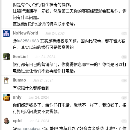
但是有个小银行有个神奇的操作，
往银行活期存一元钱，然后第二天你的客服经理就会联系你，询
问有什么问题。
这是他们银行提供的特殊联系暗号。
NoNewWorld
Jan 24, 2024
47
@
fu82581983
其实是等级权限问题。国内比较卷，都在留大客
户。其实以前的银行可是很高傲的
SenLief
Jan 24, 2024
48
银行都有自己的营销部门，你觉得信息哪里来的？你倒是可以打
电话过去让他们不要再给你打电话。
liumao
Jan 24, 2024
49
有权限什么都能看到
uniy
Jan 24, 2024
50
你们都是钱多了，给你们打电话，我就不一样了，我没钱了，招
行打电话问我要不要贷款。
xpfd
Jan 24, 2024
51
@
nananqujava
也可能吧 推荐我办了好多次金葵花 让我拒了 信