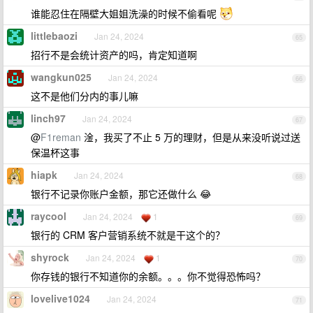
谁能忍住在隔壁大姐姐洗澡的时候不偷看呢
littlebaozi
Jan 24, 2024
65
招行不是会统计资产的吗，肯定知道啊
wangkun025
Jan 24, 2024
66
这不是他们分内的事儿嘛
linch97
Jan 24, 2024
67
@
F1reman
淦，我买了不止 5 万的理财，但是从来没听说过送
保温杯这事
hiapk
Jan 24, 2024
68
银行不记录你账户金额，那它还做什么 😂
raycool
Jan 24, 2024
1
69
银行的 CRM 客户营销系统不就是干这个的？
shyrock
Jan 24, 2024
1
70
你存钱的银行不知道你的余额。。。你不觉得恐怖吗？
lovelive1024
Jan 24, 2024
71