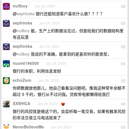
nullboy
Jan 24, 2024
58
@
sephiroka
银行还能知道客户喜欢什么歌？？？？
sephiroka
Jan 24, 2024
59
@
nullboy
能，生产上的数据没见过，但是给我们的数据结构里
有这玩意
sephiroka
Jan 24, 2024
60
@
nullboy
我说的不准确，能拿到的是喜欢听的歌类型，
nuomi196500
Jan 24, 2024
61
银行的本职，利用信息发财
echoZero
Jan 24, 2024
62
你把数据放他那儿，他自己看看没问题吧。像我这种常年余额不
超过 5 千的，银行从不过问我。贷款带电都懒得给我打
XXWHCA
Jan 24, 2024
1
63
银行的风控就是做这个的，会监听每一笔交易，如果有触发风控
的非法交易立马电话就来了
NeverBelieveMe
Jan 24, 2024
64