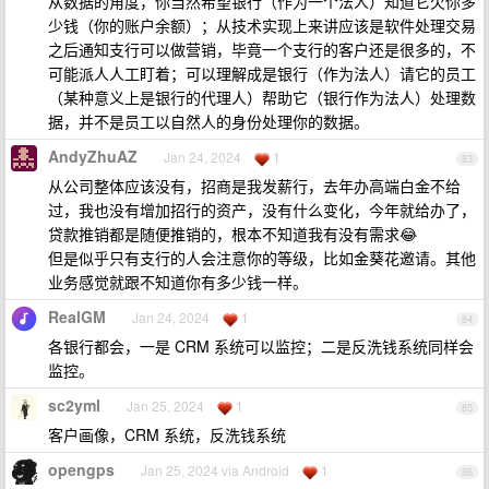
从数据的角度，你当然希望银行（作为一个法人）知道它欠你多
少钱（你的账户余额）；从技术实现上来讲应该是软件处理交易
之后通知支行可以做营销，毕竟一个支行的客户还是很多的，不
可能派人人工盯着；可以理解成是银行（作为法人）请它的员工
（某种意义上是银行的代理人）帮助它（银行作为法人）处理数
据，并不是员工以自然人的身份处理你的数据。
AndyZhuAZ
Jan 24, 2024
1
83
从公司整体应该没有，招商是我发薪行，去年办高端白金不给
过，我也没有增加招行的资产，没有什么变化，今年就给办了，
贷款推销都是随便推销的，根本不知道我有没有需求😂
但是似乎只有支行的人会注意你的等级，比如金葵花邀请。其他
业务感觉就跟不知道你有多少钱一样。
RealGM
Jan 24, 2024
1
84
各银行都会，一是 CRM 系统可以监控；二是反洗钱系统同样会
监控。
sc2yml
Jan 25, 2024
1
85
客户画像，CRM 系统，反洗钱系统
opengps
Jan 25, 2024 via Android
1
86