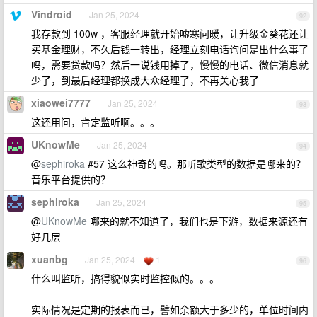
Vindroid
Jan 25, 2024
92
我存款到 100w ，客服经理就开始嘘寒问暖，让升级金葵花还让
买基金理财，不久后钱一转出，经理立刻电话询问是出什么事了
吗，需要贷款吗？然后一说钱用掉了，慢慢的电话、微信消息就
少了，到最后经理都换成大众经理了，不再关心我了
xiaowei7777
Jan 25, 2024
93
这还用问，肯定监听啊。。。
UKnowMe
Jan 25, 2024
94
@
sephiroka
#57 这么神奇的吗。那听歌类型的数据是哪来的？
音乐平台提供的？
sephiroka
Jan 25, 2024
95
@
UKnowMe
哪来的就不知道了，我们也是下游，数据来源还有
好几层
xuanbg
Jan 25, 2024
1
96
什么叫监听，搞得貌似实时监控似的。。。
实际情况是定期的报表而已，譬如余额大于多少的，单位时间内