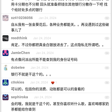
用卡分期也不分期 回头就准备把钱往其他银行分散存一下吧 找
个给好处多点的银行
xz410236056
Jan 24, 2024
52
自从我有一张金葵花后，各种业务都能关。。再没遇到过这些破
事儿了
reedthink
Jan 24, 2024
53
肯定，不过你都把真金白银放进去了，这点隐私无所谓吧。。
JamieChen
Jan 24, 2024
54
有点像问派出所能不能查到我的身份证号码
dobelee
Jan 24, 2024
55
银行不就是干这个的。。。
c0okies
Jan 24, 2024
1
56
可以的，包括你的消费、动账都是可以的查看的
sephiroka
Jan 24, 2024
57
会的哦，我就是干这个的，甚至你喜欢听什么歌，喜欢喝哪家奶
茶都能给你查到