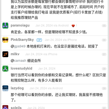
我以为监控余额是每家银行都会做的事情呢🤣🤣🤣 我的招行卡
是上学的时候办理的, 现在早就不在那城市了, 前段时间 开户的
支行客户经理给我打电话 说我是优质客户(招行卡里放了点钱)
给我推荐理财产品
paranoiagu
Jan 24, 2024 via Android
1
35
肯定会，各家都一样，但是理财经理不知道多少钱。
PinkStarrySky
Jan 24, 2024 via iPhone
OP
36
@
gps949
本地座机打来的，也没显示是骚扰电话，就接了
milkv
Jan 24, 2024 via iPhone
37
@
camash
细说会所
lovestudykid
Jan 24, 2024
38
银行当然可以看到你的余额和交易记录啊，想什么呢？区别只是
权限控制怎么样，有多少人能看到
lazydog
Jan 24, 2024 via Android
39
那个经理可以看到你的余额，还让我买理财，我直接不搭理他
了。
soleils
Jan 24, 2024
40