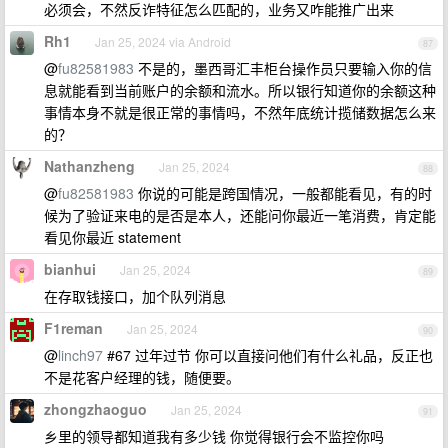
必须会，不然反诈特征怎么匹配的，业务又咋能推广出来
Rh1
Jan 25, 2024 via Android
87
@
fu82581983
不是的，墨西哥汇丰柜台操作员只要输入你的信
息就能看到当前账户的余额和流水。所以银行知道你的余额这种
事情本身不就是很正常的事情吗，不然年底统计揽储数据怎么来
的？
Nathanzheng
Jan 25, 2024
88
@
fu82581983
你说的可能是跨国情况，一般都能看见，有的时
候为了验证来电的是否是本人，还能问你最近一笔消费，肯定能
看见你最近 statement
bianhui
Jan 25, 2024
89
在存取钱接口，加个队列消息
F1reman
Jan 25, 2024
90
@
linch97
#67 过年过节 你可以直接问他们有什么礼品，反正也
不是花客户经理的钱，随便要。
zhongzhaoguo
Jan 25, 2024
91
乡里的领导都知道我有多少钱 你觉得银行会不监控你吗