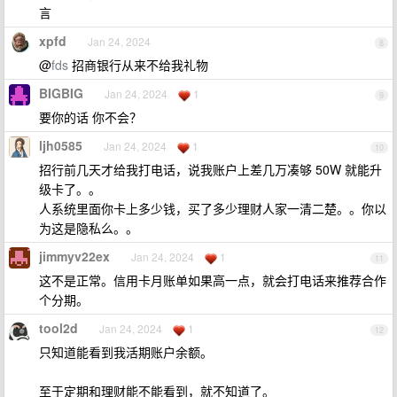
言
xpfd
Jan 24, 2024
8
@
fds
招商银行从来不给我礼物
BIGBIG
Jan 24, 2024
1
9
要你的话 你不会？
ljh0585
Jan 24, 2024
1
10
招行前几天才给我打电话，说我账户上差几万凑够 50W 就能升
级卡了。。
人系统里面你卡上多少钱，买了多少理财人家一清二楚。。你以
为这是隐私么。。
jimmyv22ex
Jan 24, 2024
1
11
这不是正常。信用卡月账单如果高一点，就会打电话来推荐合作
个分期。
tool2d
Jan 24, 2024
1
12
只知道能看到我活期账户余额。
至于定期和理财能不能看到，就不知道了。